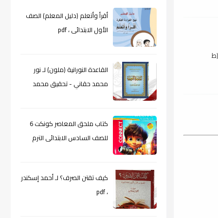
أقرأ وأتعلم (دليل المعلم) الصف
الأول الابتدائى ، pdf
(ط
القاعدة النورانية (ملون) لـ نور
محمد حقاني - تحقيق محمد
الراعى ، pdf
كتاب ملحق المعاصر كونكت 6
للصف السادس الابتدائى الترم
الأول 2024م ، pdf
كيف تقتن الصرف؟ لـ أحمد إسكندر
، pdf