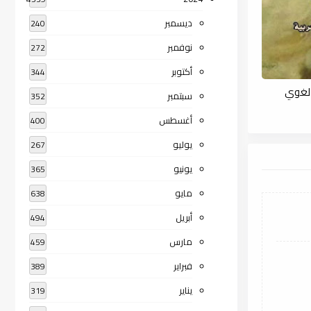
ديسمبر
240
نوفمبر
272
أكتوبر
344
 لغوي
سبتمبر
352
أغسطس
400
يوليو
267
يونيو
365
مايو
638
أبريل
494
مارس
459
فبراير
389
يناير
319