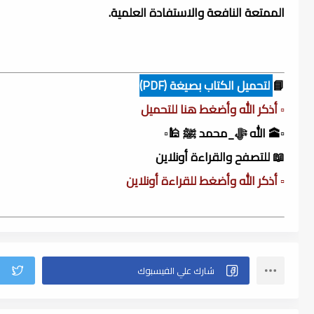
الممتعة النافعة والاستفادة العلمية.
📘
لتحميل الكتاب بصيغة (PDF)
▫️ أذكر الله وأضغط هنا للتحميل
▫️🕋 الله ﷻ_محمد ﷺ 🕌▫️
📖 للتصفح والقراءة أونلاين
▫️ أذكر الله وأضغط للقراءة أونلاين