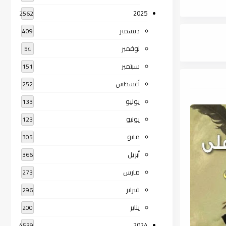
2025
2562
ديسمبر
409
نوفمبر
54
سبتمبر
151
أغسطس
252
يوليو
133
يونيو
123
مايو
305
أبريل
366
مارس
273
فبراير
296
يناير
200
2024
4539