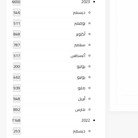
2023
6650
ديسمبر
546
نوفمبر
511
أكتوبر
848
سبتمبر
787
أغسطس
517
يوليو
200
يونيو
462
مايو
939
أبريل
948
مارس
892
2022
7148
ديسمبر
253