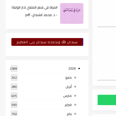
المراة في شعر المتنبي (دار الوثبة)
- د. محمد الشماع ، pdf
سبحان الله وبحمده سبحان ربى العظيم
2026
2389
مايو
352
أبريل
280
مارس
405
فبراير
590
يناير
762