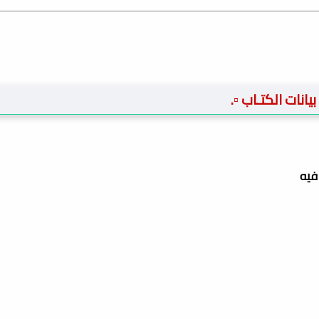
️ بيانات الكتـاب ▫️.
فيه