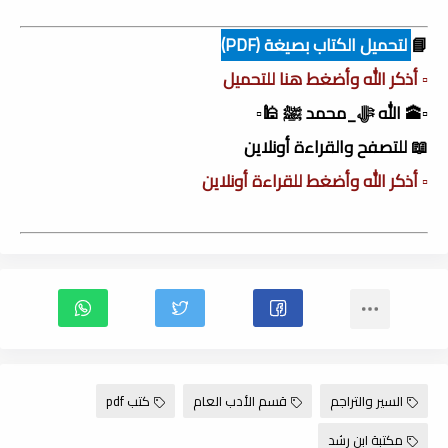
📘
لتحميل الكتاب بصيغة (PDF)
▫️ أذكر الله وأضغط هنا للتحميل
▫️🕋 الله ﷻ_محمد ﷺ 🕌▫️
📖 للتصفح والقراءة أونلاين
▫️ أذكر الله وأضغط للقراءة أونلاين
السير والتراجم
قسم الأدب العام
كتب pdf
مكتبة ابن رشد