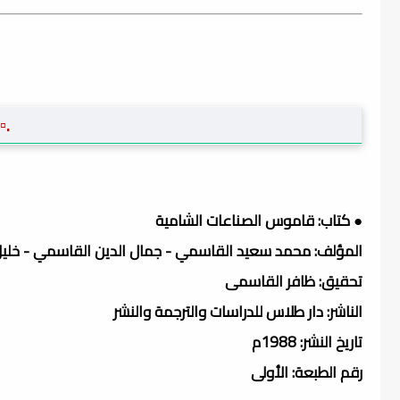
.▫
● كتاب: قاموس الصناعات الشامية
المؤلف: محمد سعيد القاسمي - جمال الدين القاسمي - خلي
تحقيق: ظافر القاسمى
الناشر: دار طلاس للدراسات والترجمة والنشر
تاريخ النشر: 1988م
رقم الطبعة: الأولى