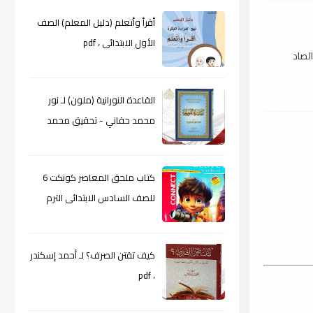
أقرأ وأتعلم (دليل المعلم) الصف
الأول الابتدائى ، pdf
لصاد
القاعدة النورانية (ملون) لـ نور
محمد حقاني - تحقيق محمد
الراعى ، pdf
كتاب ملحق المعاصر كونكت 6
للصف السادس الابتدائى الترم
الأول 2024م ، pdf
كيف تقتن الصرف؟ لـ أحمد إسكندر
، pdf