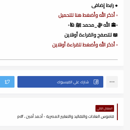
● رابط إضافى
▫️ أذكر الله وأضغط هنا للتحميل
▫️🕋 الله ﷻ_محمد ﷺ 🕌▫️
📖 للتصفح والقراءة أونلاين
▫️ أذكر الله وأضغط للقراءة أونلاين
المقال التالي
قاموس العادات والتقاليد والتعابير المصرية - أحمد أمين ، pdf