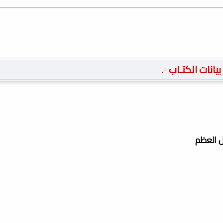
️ بيانات الكتـاب ▫️.
ل العظم