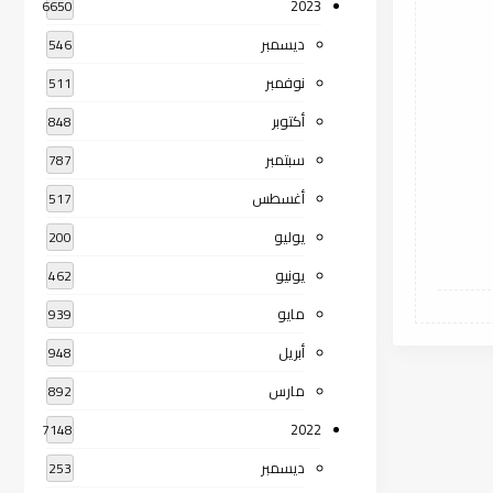
2023
6650
ديسمبر
546
نوفمبر
511
أكتوبر
848
سبتمبر
787
أغسطس
517
يوليو
200
يونيو
462
مايو
939
أبريل
948
مارس
892
2022
7148
ديسمبر
253