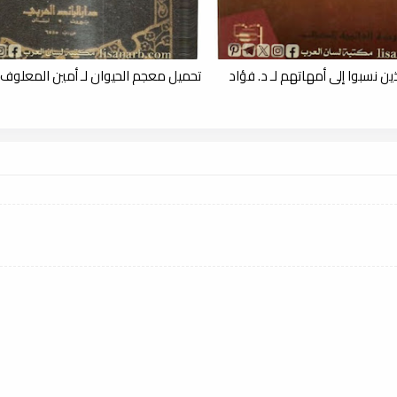
ن نسبوا إلى أمهاتهم لـ د. فؤاد
تحميل معجم الحيوان لـ أمين المعلوف , df