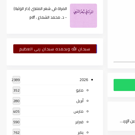
المراة في شعر المتنبي (دار الوثبة)
- د. محمد الشماع ، pdf
سبحان الله وبحمده سبحان ربى العظيم
2026
2389
مايو
352
أبريل
280
مارس
405
جواهر الأدب في معرفة كلام العرب (معجم للحروف العربية) لـ علاء الدين الإربلّي - د. إميل بديع يعقوب ، pdf
فبراير
590
يناير
762