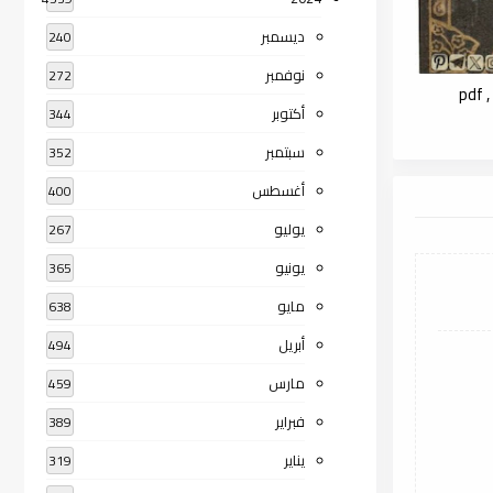
ديسمبر
240
نوفمبر
272
p
أكتوبر
344
سبتمبر
352
أغسطس
400
يوليو
267
يونيو
365
مايو
638
أبريل
494
مارس
459
فبراير
389
يناير
319