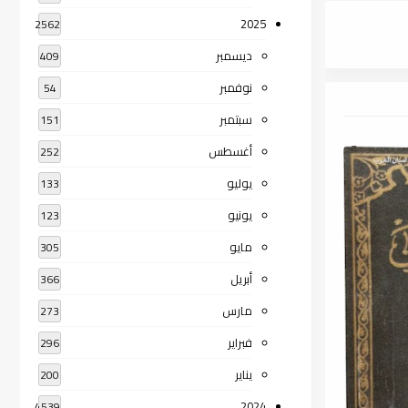
2025
2562
ديسمبر
409
نوفمبر
54
سبتمبر
151
أغسطس
252
يوليو
133
يونيو
123
مايو
305
أبريل
366
مارس
273
فبراير
296
يناير
200
2024
4539