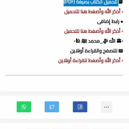
📘
لتحميل الكتاب بصيغة (PDF)
▫️ أذكر الله وأضغط هنا للتحميل
● رابط إضافى
▫️ أذكر الله وأضغط هنا للتحميل
▫️🕋 الله ﷻ_محمد ﷺ 🕌▫️
📖 للتصفح والقراءة أونلاين
▫️ أذكر الله وأضغط للقراءة أونلاين