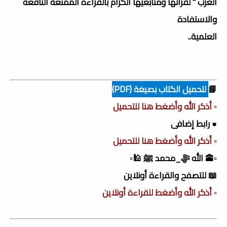
العرب " لقرّائها ومتابعيها الكرام بالقراءة الممتعة النافعة
والاستفادة
العلمية..
📘
لتحميل الكتاب بصيغة (PDF)
▫️ أذكر الله وأضغط هنا للتحميل
● رابط إضافى
▫️ أذكر الله وأضغط هنا للتحميل
▫️🕋 الله ﷻ_محمد ﷺ 🕌▫️
📖 للتصفح والقراءة أونلاين
▫️ أذكر الله وأضغط للقراءة أونلاين