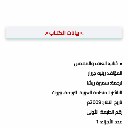
.▫️ بيانات الكتـاب ▫️.
● كتاب: العنف والمقدس
المؤلف: رينيه جيرار
ترجمة: سميرة ريشا
الناشر: المنظمة العربية للترجمة، بيروت
تاريخ النشر: 2009م
رقم الطبعة: الأولى
عدد الأجزاء: 1