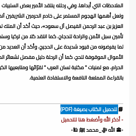
الملاحظات التي أبداها. وفي رحلته ينتقد الأمير بعض السلبيات 
ولعل أهمها الهجوم المستمر على خادم الحرمين الشريفين آنذ
العزيز بن عبد الرحمن الفيصل آل سعود»، حيث أكد أن الملك لم
تأمين سبل الأمن والراحة للحجاج، كما انتقد كلا من تركيا وسلط
لما يفرضونه من قيود شديدة على الحجيج، وأكد أن العديد من 
الأموال الموقوفة للحج، كما أن الرحلة دليل مفصل لشعائر الحج
الحرام، مع تمنيات " مكتبة لسان العرب " لقرّائها ومتابعيها الكر
بالقراءة الممتعة النافعة والاستفادة العلمية.
📘
لتحميل الكتاب بصيغة (PDF)
▫️ أذكر الله وأضغط هنا للتحميل
▫️🕋 الله ﷻ_محمد ﷺ 🕌▫️