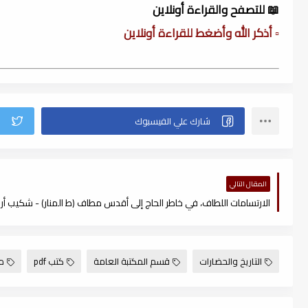
📖 للتصفح والقراءة أونلاين
▫️ أذكر الله وأضغط للقراءة أونلاين
المقال التالي
التاريخ والحضارات
قسم المكتبة العامة
كتب pdf
م