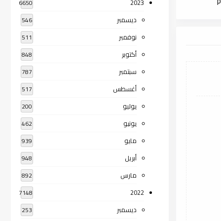
2023
6650
ديسمبر
546
نوفمبر
511
أكتوبر
848
سبتمبر
787
أغسطس
517
يوليو
200
يونيو
462
مايو
939
أبريل
948
مارس
892
2022
7148
ديسمبر
253