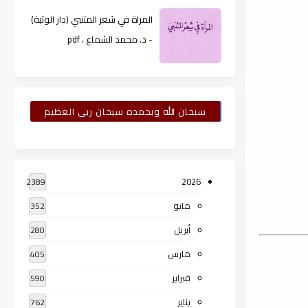
المراة في شعر المتنبي (دار الوثبة)
- د. محمد الشماع ، pdf
سبحان الله وبحمده سبحان ربى العظيم
2026
2389
مايو
352
أبريل
280
مارس
405
فبراير
590
يناير
762