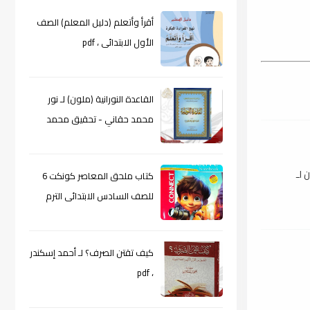
أقرأ وأتعلم (دليل المعلم) الصف
الأول الابتدائى ، pdf
القاعدة النورانية (ملون) لـ نور
محمد حقاني - تحقيق محمد
الراعى ، pdf
 لـ
كتاب ملحق المعاصر كونكت 6
للصف السادس الابتدائى الترم
الأول 2024م ، pdf
كيف تقتن الصرف؟ لـ أحمد إسكندر
، pdf