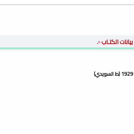
️ بيانات الكتـاب ▫️.