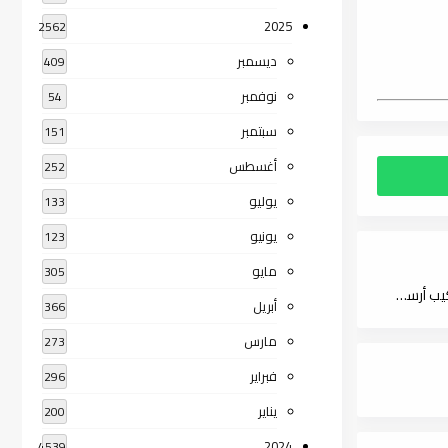
2025
2562
ديسمبر
409
نوفمبر
54
سبتمبر
151
أغسطس
252
يوليو
133
يونيو
123
مايو
305
الارتسامات اللطاف في خاطر الحاج إلى أقدس مطاف (ط. الثقافية) - شكيب أرسلان ، pdf
أبريل
366
مارس
273
فبراير
296
يناير
200
2024
4539