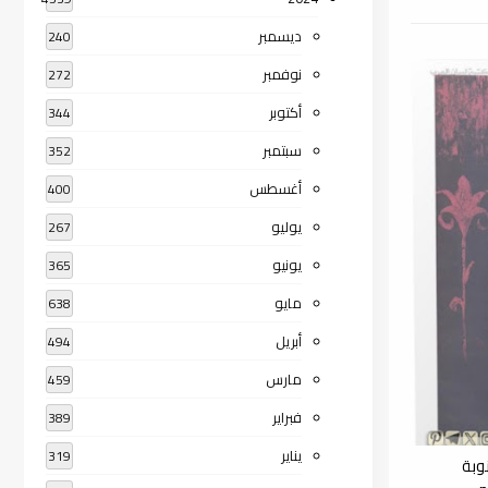
ديسمبر
240
نوفمبر
272
أكتوبر
344
سبتمبر
352
أغسطس
400
يوليو
267
يونيو
365
مايو
638
أبريل
494
مارس
459
فبراير
389
يناير
319
وبة