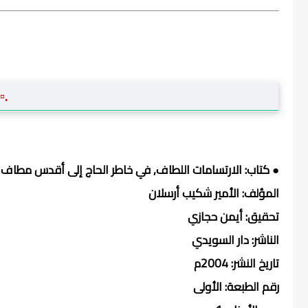
.▫
● كتاب: الارتسامات اللطاف, في خاطر الحاج إلى أقدس مطاف 1929 (ط السويدي)
المؤلف: الأمير شكيب أرسلان
تحقيق: أيمن حجازي
الناشر: دار السويدي
تاريخ النشر: 2004م
رقم الطبعة: الأولى