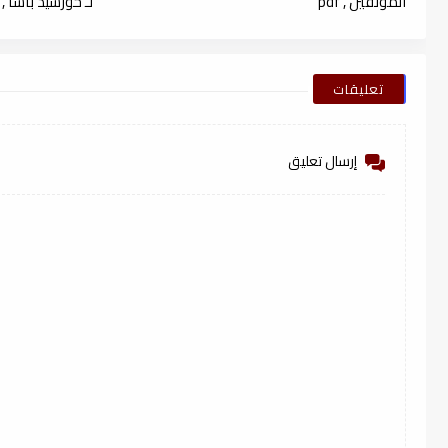
المؤلفين , pdf
لـ خورشيد باشا , pdf
تعليقات
إرسال تعليق