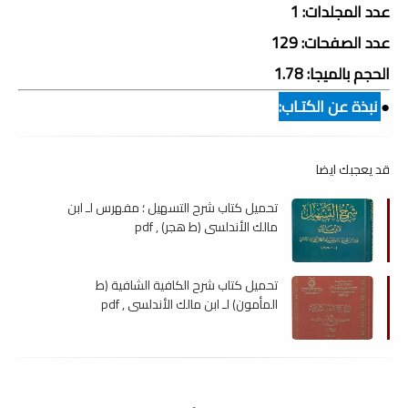
عدد المجلدات: 1
عدد الصفحات: 129
الحجم بالميجا: 1.78
●
نبذة عن الكتـاب:
قد يعجبك ايضا
تحميل كتاب شرح التسهيل ؛ مفهرس لـ ابن
مالك الأندلسي (ط هجر) , pdf
تحميل كتاب شرح الكافية الشافية (ط
المأمون) لـ ابن مالك الأندلسي , pdf