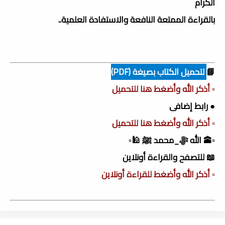
الكرام
بالقراءة الممتعة النافعة والاستفادة العلمية..
📘
لتحميل الكتاب بصيغة (PDF)
▫️ أذكر الله وأضغط هنا للتحميل
● رابط إضافى
▫️ أذكر الله وأضغط هنا للتحميل
▫️🕋 الله ﷻ_محمد ﷺ 🕌▫️
📖 للتصفح والقراءة أونلاين
▫️ أذكر الله وأضغط للقراءة أونلاين