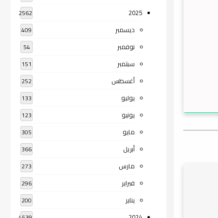
2025
2562
ديسمبر
409
نوفمبر
54
سبتمبر
151
أغسطس
252
يوليو
133
يونيو
123
مايو
305
أبريل
366
مارس
273
فبراير
296
يناير
200
2024
4539