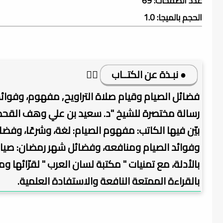
عدد الصفحات: 69
الحجم بالميجا: 1.0
● نبـذة عن الكتــاب
👇🏿
فضائل الصيام وقيام صلاة التراويح, مفهوم، وفوا
رسالة مختصرة للشيخ "د. سعيد بن علي وهف القحطا
بيّن فيها الكاتب: مفهوم الصيام: لغة، وشرعًا، وفض
وفوائد الصيام ومنافعه، وفضائل شهر رمضان: صيا
بالأدلة، مع تمنيات " مكتبة لسان العرب " لقرّائها ومت
بالقراءة الممتعة النافعة والاستفادة العلمية.