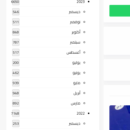
2023
6650
ديسمبر
546
نوفمبر
511
أكتوبر
848
سبتمبر
787
أغسطس
517
يوليو
200
يونيو
462
مايو
939
أبريل
948
مارس
892
2022
7148
ديسمبر
253