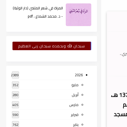
المراة في شعر المتنبي (دار الوثبة)
- د. محمد الشماع ، pdf
سبحان الله وبحمده سبحان ربى العظيم
ري ،
2026
2389
مايو
352
سعيد بن علي بن وهف القحطاني صاحب كتاب حصن المسلم، من مواليد قرية العرين من بلاد قحطان سنة 1371 هـ،
أبريل
280
م
مارس
405
نفسِه من مسجد
فبراير
590
يناير
762