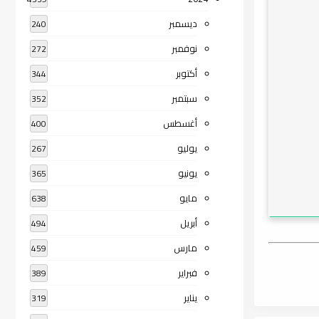
ديسمبر
240
نوفمبر
272
أكتوبر
344
سبتمبر
352
أغسطس
400
يوليو
267
يونيو
365
مايو
638
أبريل
494
مارس
459
فبراير
389
يناير
319