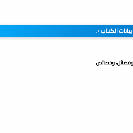
️ بيانات الكتـاب ▫️.
، وفضائل، وخصائص