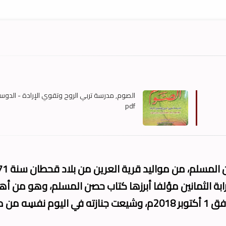
الصوم, مدرسة تربي الروح وتقوي الإرادة - الدوس
pdf
 الثمانين مؤلفا أبرزها كتاب حصن المسلم، وهو من أه
مؤلفاته. توفي يوم الإثنين 21 محرم 1440 هـ الموافق 1 أكتوبر 2018م، وشيعت جنازته في اليوم 