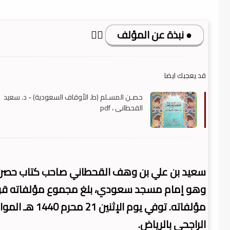
● نبذة عن المؤلف
👇🏿
قد يعجبك ايضا
حصـن المسـلم (ط. الأوقاف السعودية) - د. سعيد
القحطاني ، pdf
وهو إمام مسجد سعودي، بلغ مجموع مؤلفاته قرابة
الراجحي بالرياض.