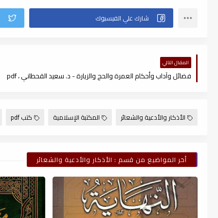
المقال التالي
فضائل وآداب وأحكام العمرة والحج والزيارة - د. سعيد القحطاني ، pdf
الأذكار والأدعية والشعائر
المكتبة الإسلامية
كتب pdf
أخر المواضيع من قسم : الأذكار والأدعية والشعائر