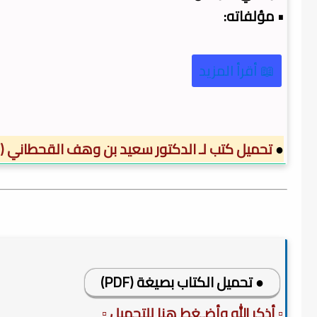
• مؤلفاته:
📖 أقرأ المزيد
●
تحميل كتب لـ الدكتور سعيد بن وهف القحطاني (PDF)
● تحميل الكتاب بصيغة (PDF)
▫️ أذكر الله وأضـغط هنا للتحميل ▫️