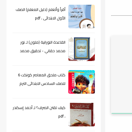
أقرأ وأتعلم (دليل المعلم) الصف
الأول الابتدائى ، pdf
القاعدة النورانية (ملون) لـ نور
محمد حقاني - تحقيق محمد
الراعى ، pdf
كتاب ملحق المعاصر كونكت 6
للصف السادس الابتدائى الترم
الأول 2024م ، pdf
كيف تقتن الصرف؟ لـ أحمد إسكندر
، pdf