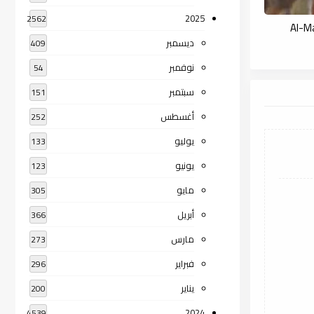
2025
2562
ديسمبر
409
نوفمبر
54
سبتمبر
151
أغسطس
252
يوليو
133
يونيو
123
مايو
305
أبريل
366
مارس
273
فبراير
296
يناير
200
2024
4539