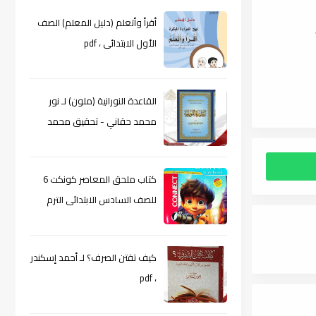
أقرأ وأتعلم (دليل المعلم) الصف
الأول الابتدائى ، pdf
القاعدة النورانية (ملون) لـ نور
محمد حقاني - تحقيق محمد
الراعى ، pdf
كتاب ملحق المعاصر كونكت 6
للصف السادس الابتدائى الترم
الأول 2024م ، pdf
كيف تقتن الصرف؟ لـ أحمد إسكندر
، pdf