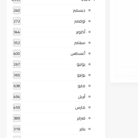
ديسمبر
240
نوفمبر
272
أكتوبر
344
سبتمبر
352
أغسطس
400
يوليو
267
يونيو
365
مايو
638
أبريل
494
مارس
459
فبراير
389
يناير
319