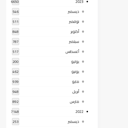
2023
6650
ديسمبر
546
نوفمبر
511
أكتوبر
848
سبتمبر
787
أغسطس
517
يوليو
200
يونيو
462
مايو
939
أبريل
948
مارس
892
2022
7148
ديسمبر
253