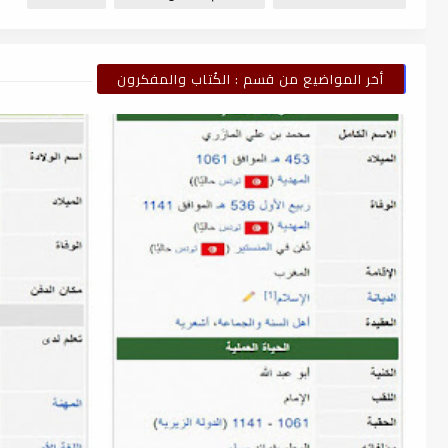
أخر المواضيع من قسم : الكُتاب والمفكرون