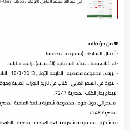
أبي عبد الله محمد المارزي (الوفاة 536 هـ) Al-Marzi
❅ من مؤلفاته:
· أعمال الشياطين (مجموعة قصصية)
· له كتاب: فساد عقائد القاديانية (الأحمدية) دراسة تحليلية.
· الريف ، مجموعة قصصية ، الطبعة الأولى 18/3/2013 ، الناشر: أخبار سوهاج، رقم الإيداع بدار الكتب المصرية 7246.
الإيداع بدار الكتب المصرية 7247.
المصرية 7248.