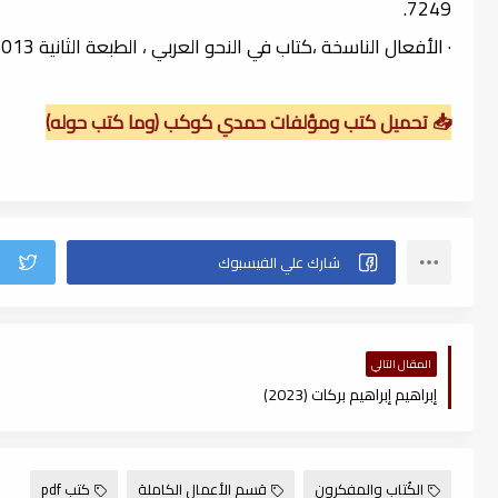
7249.
· الأفعال الناسخة ،كتاب في النحو العربي ، الطبعة الثانية 18/3/2013 ، الناشر: أخبار سوهاج، رقم الإيداع بدار الكتب المصرية 7249.
📥 تحميل كتب ومؤلفات حمدي كوكب (وما كتب حوله)
المقال التالي
إبراهيم إبراهيم بركات (2023)
الكُتاب والمفكرون
قسم الأعمال الكاملة
كتب pdf