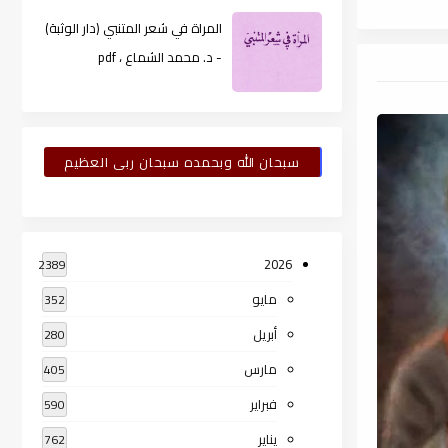
المراة في شعر المتنبي (دار الوثبة)
- د. محمد الشماع ، pdf
سبحان الله وبحمده سبحان ربى العظيم
2026
2389
مايو
352
أبريل
280
مارس
405
فبراير
590
يناير
762