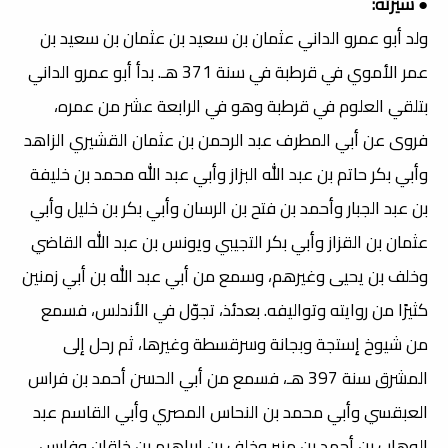
● سيرته:
ولد أبو عمرو الداني عثمان بن سعيد بن عثمان بن سعيد بن
عمر الأموي في قرطبة في سنة 371 هـ. بدأ أبو عمرو الداني
بتلقي العلوم في قرطبة وهو في الرابعة عشر من عمره،
فروى عن أبي المطرف عبد الرحمن بن عثمان القشيري الزاهد
وأبي بكر حاتم بن عبد الله البزاز وأبي عبد الله محمد بن خليفة
بن عبد الجبار وأحمد بن فتح بن الرسان وأبي بكر بن خليل وأبي
عثمان بن القزاز وأبي بكر التجيبي ويونس بن عبد الله القاضي
وخلف بن يحيى وغيرهم، وسمع من أبي عبد الله بن أبي زمنين
كثيرًا من روايته وتواليفه. بعدئذ، تجوّل في الأندلس، فسمع
من شيوخ إستجة وبجانة وسرقسطة وغيرها، ثم رحل إلى
المشرق سنة 397 هـ، فسمع من أبي الحسن أحمد بن فراس
العبقسي وأبي محمد بن النحاس المصري وأبي القاسم عبد
الوهاب بن أحمد بن منير وخلف بن إبراهيم بن خاقان وفارس