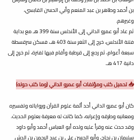
بن أحمد وطاهر بن عبد المنعم وأبي الحسن القابسي،
وغيرهم.
ثم عاد أبو عمرو الداني إلى الأندلس سنة 399 هـ مع بداية
فتنة الأندلس، خرج إلى الثغر سنة 403 هـ، فسكن سرقسطة
سبعة أعوام، ثم رجع إلى قرطبة وأقام فيها لفترة، ثم خرج إلى
دانية 417 هـ.
📥 تحميل كتب ومؤلفات أبو عمرو الداني (وما كتب حوله)
كان أبو عمرو الداني أحد أئمة علوم القرآن ورواياته وتفسيره
ومعانيه وطرقه وإعرابه، كما كانت له معرفة بعلوم الحديث.
وقد حدث عنه وقرأ عليه ولده أبو العباس أحمد وأبو داود
سليمان بن نجاح، وأبو الحسن علي بن عبد الرحمن بن الدش