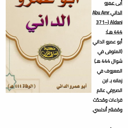
أبى عمرو
الداني Abu Amr
Aldani (371–
444 هـ):
أبو عمرو الداني
(المتوفى في
شوال 444 هـ)
المعروف في
زمانه بـ ابن
الصيرفي عالم
قراءات ومُحدّث
ومُفسّر أندلسي
.