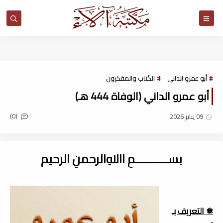
مكتبة آلاء
أبو عمرو الدانى
الكُتاب والمفكرون
أبو عمرو الداني (الوفاة 444 هـ)
(0)
09 يناير 2026
بســـــــــــمِ اﷲِالرحمنِ الرحيم
❅ التعريف بـ