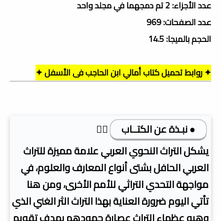
عدد الأجزاء: 2 تم دمجهما في مجلد واحد
عدد الصفحات: 969
الحجم بالميجا: 14.5
✦ روابط تحميل كتاب أمالي ابن الحاجب فى الأسفل ✦
● نبـذة عن الكتــاب
👇🏿
يشكل التراث النحوي العربي علامة مميزة للتراث
العربي الحافل بشتى أنواع المعارف والعلوم، في
مواجهة التحدي التراثي للأمم الأخرى، ومن هنا
تأتي اليوم ضرورة العناية بهذا التراث الثر الغني الذي
وهبه عظماء التراث عصارة جهودهم بهدف تقويم