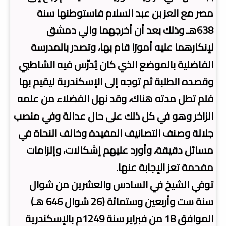
مصر مع العز بن عبد السلام فاستوطنها سنة
638هـ وذلك بعد أن أخرجهما والي دمشق
لإنكارهما عليه أمورًا قام بها، وتصدر بالمدرسة
الفاضلية بالموضع الذي كان يُدرِّس فيه الشاطبي
وقصده الطلبة ثم توجه إلى الإسكندرية ليقيم بها
فلم تطل مدته هناك، وقد نهل الفضلاء من علمه
الزاخر وهو في كل ذلك على حال عدالة وفي منصب
جلالة وصنف التصانيف المفيدة وخالف النحاة في
مسائل دقيقة، وأورد عليهم إشكالات، وإلزامات
مفحمة تعز الإجابة عنها.
توفي الشيخ في السادس والعشرين من شوال
سنة ست وأربعين وستمائة (26 شوال 646 هـ)
الموافق 18 من فبراير سنة 1249م بالإسكندرية