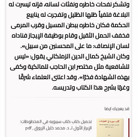
وتشكر نفحات خاطره ونفثات لسانه، فإنه تيسرت له
البلاغة فتفيأ ظلها الظليل وتفجرت له ينابيع
الحكمة فكان خاطره ببطن المسيل وقرب المرمى
فخفف الحمل الثقيل وقام بوظيفة الإيجاز فناداه
لسان الإنصاف: ما على المحسنين من سبيل».
وكان الشيخ كمال الدين الزملكاني يقول: «ليس
للشافعية مثل مختصر ابن الحاجب للمالكية وكفى
بهذه الشهادة فخرًا». وقد اعتنى العلماء شرقًا
وغربًا بشرح هذا الكتاب وتدريسه.
قد يعجبك ايضا
تحميل كتاب كتاب سيبويه في المخطوطات؛
الإبراز الأول لـ د. محمد خليل الزروق , pdf