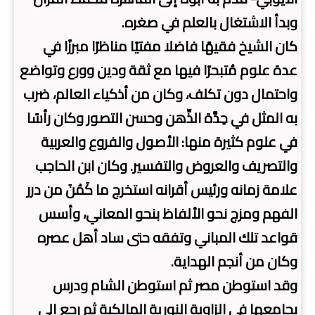
وبدأ الاشتغال بالعلم في صغره.
كان الشيخ فقيهًا فاضلا مفتيًا مناظرًا مبرزًا في
عدة علوم مُتبحرًا فيها مع ثقة ودين وورع وتواضع
واحتمال دون تكلف، وكان من أذكياء العالم، ضرب
به المثل في حِدَّة الذِّهن وحسن التصور وكان رأسًا
في علوم كثيرة منها: الأصول والفروع والعربية
والتصريف والعروض والتفسير. وكان ابن الحاجب
علامة زمانه ورئيس أقرانه استخرج ما كَمُنَ من درر
الفهم ومزج نحو الألفاظ بنحو المعاني، وأسس
قواعد تلك المباني وتفقه حتى ساد أهل عصره
وكان من أنجم الهداية.
وقد استوطن مصر ثم استوطن الشام ودرس
بجامعها في الزاوية النورية المالكية ثم رجع إلى