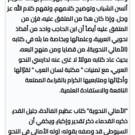
ألسن الشباب وتوضيح كلامهم، وتفهم كلام الله عز
وجل. وإذا كان هذا من المتفق عليه، فإن من
المتفق عليه أيضاً أن ابن الحاجب واحد من أفذاذ
نحويي العربية، وعلمائها وبخاصة ما بثه في كتابه
(الأمالي النحوية)، من قضايا ومن منهج اتبعه،
بحيث عاد كتابه موئلاً لا غنى عنه لدارسي النحو
العربي، مع تمنيات " مكتبة لسان العرب " لقرّائها
وأحبّائها ومتابعيها الكرام بالقراءة الممتعة
النافعة والاستفادة العلمية.
"الأمالي النحوية" كتاب عظيم الفائدة، جليل القدر،
ذكره القدماء ذكر تقدير وإكبار، ويكفي أن
السيوطي قد وصفه بقوله: (وله الأمالي في النحو