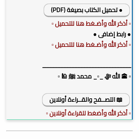
● تحميل الكتاب بصيغة (PDF)
▫️ أذكر الله وأضـغط هنا للتحميل ▫️
● رابط إضافى ●
▫️ أذكر الله وأضـغط هنا للتحميل ▫️
ـــــــــــــــــــــــــــــــــــــــــــــــــــــــــ
▫️ 🕋 الله ﷻ _▫️_ محمد ﷺ 🕌 ▫️
📖 التصــفح والقــراءة أونلاين
▫️ أذكر الله وأضغط للقراءة أونلاين ▫️