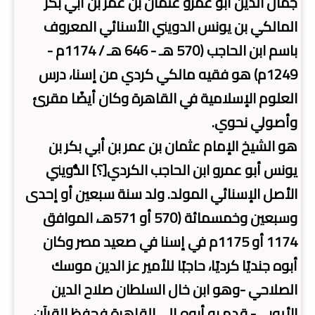
جمال الدين أبو عمرو عثمان بن عمر بن أبي بكر
المالكي بن يونس الدويني الأسنائي المعروف
باسم ابن الحاجب (570 هـ - 646 هـ / 1174م -
1249م) هو فقيه مالكي كردي من إسنا، درس
العلوم الإسلامية في القاهرة وكان أيضًا مقرئ
وأصولي نحوي.
هو الشيخ الإمام عثمان بن عمر بن أبي بكر بن
يونس أبو عمرو ابن الحاجب الكردي[؟] الدُّويني
الأصل الإسنائي المولد. ولد سنة سبعين أو إحدى
وسبعين وخمسمائة (570 أو 571هـ، الموافق
1174 أو 1175م في إسنا في صعيد مصر وكان
أبوه جنديًا كرديًا، حاجبًا للأمير عز الدين موسك
الصلاحي -وهو ابن خال السلطان صلاح الدين
الأيوبي- قدم به أبوه إلى القاهرة فحفظ القرآن