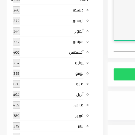
ديسمبر
240
نوفمبر
272
أكتوبر
344
سبتمبر
352
أغسطس
400
يوليو
267
يونيو
365
مايو
638
أبريل
494
مارس
459
فبراير
389
يناير
319