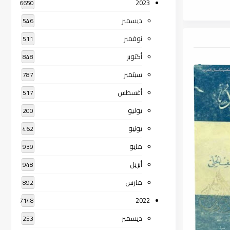
2023
6650
ديسمبر
546
نوفمبر
511
أكتوبر
848
سبتمبر
787
أغسطس
517
يوليو
200
يونيو
462
مايو
939
أبريل
948
مارس
892
2022
7148
ديسمبر
253