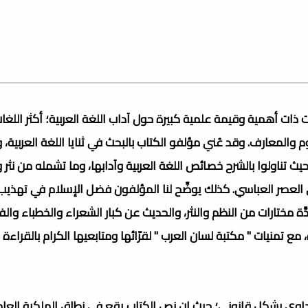
ذات أهمية وقيمة علمية كبيرة حول آداب اللغة العربية؛ أكثر اللغا
م والمعارف. وقد عُني مؤلفو الكتاب بالبحث في ثنايا اللغة العربية، 
 تناولوا بالشرح خصائص اللغة العربية وآدابها، وما تشمله من نثر 
لعصر العباسي. كذلك يوضِّح لنا المؤلفون فضل الإسلام في تهذيب 
دَّة مختارات من النظم والنثر، والحديث عن كبار الشعراء والخطباء وال
تمنيات " مكتبة لسان العرب " لقرّائها ومتابعيها الكرام بالقراءة 
وي بشكل قانوني؛ حيث إن نص الكتاب يقع في نطاق الملكية العامة