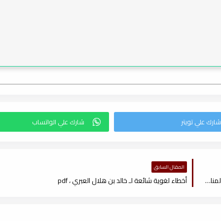
المقال السابق
الهويات والتعددية اللغوية (قراءات في ضوء النقد الثقافي المقارن) لـ د. المناصرة ، pdf
أخطاء لغوية شائعة لـ خالد بن هلال العبري ، pdf