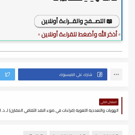
📖 التصــفح والقــراءة أونلاين
▫️ أذكر الله وأضغط للقراءة أونلاين ▫️
المقال التالي