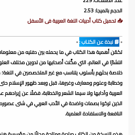
عدد الصفحات: 229
الحجم بالميجا: 2.53
📥 تحميل كتاب أدبيات اللغة العربية فى الأسفل
▫️
📘 نبذة عن الكتـاب :
▫️
تكمُن أهمية هذا الكتاب في ما يحمله بين دفتيه من معلومات 
انتشارًا في العالم، التي مكَّنت أصحابها من تدوين مختلف العلو
خلاصة بحثهم بأسلوب يتناسب مع غير المتخصصين في اللغة؛ حيث
وخطابة وعلوم ومعارف وغيرها، قبل وبعد ظهور الإسلام حتى ا
العربية وآدابها ولا سيما الشعر والخطابة، فضلًا عن إيرادهم ع
الذين تركوا بصمات واضحة في الأدب العربي في شتى عصوره، مع 
النافعة والاستفادة العلمية.
هذه النسخة من الكتاب صادرة ومتاحة مجانًا من مؤسسة هندا