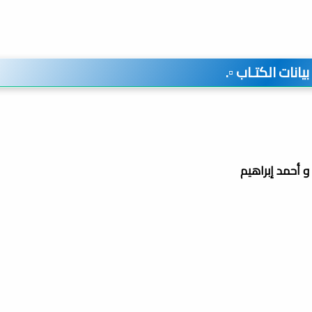
️ بيانات الكتـاب ▫️.
 أحمد إبراهيم