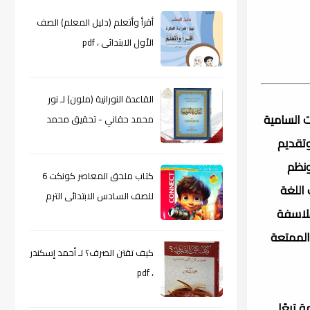
أقرأ وأتعلم (دليل المعلم) الصف
الأول الابتدائى ، pdf
القاعدة النورانية (ملون) لـ نور
ت السامية
محمد حقاني - تحقيق محمد
الراعى ، pdf
وتقديم
ونظم
كتاب ملحق المعاصر كونكت 6
اللغة
للصف السادس الابتدائى الترم
فلاسفة
الأول 2024م ، pdf
الممتعة
كيف تقتن الصرف؟ لـ أحمد إسكندر
، pdf
 تبعًا