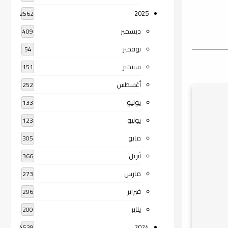
2025
2562
ديسمبر
409
نوفمبر
54
سبتمبر
151
أغسطس
252
يوليو
133
يونيو
123
مايو
305
أبريل
366
مارس
273
فبراير
296
يناير
200
2024
4539