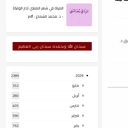
المراة في شعر المتنبي (دار الوثبة)
- د. محمد الشماع ، pdf
ق د.
سبحان الله وبحمده سبحان ربى العظيم
2026
2389
مايو
352
أبريل
280
مارس
405
فبراير
590
يناير
762