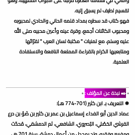
والثاني: في شمائله العطرة مرتبة على الأبواب الفقهية، وهو
تقسيم لطيف لم يسبق إليه.
فهو كتاب قد سطره بمداد قلمه الحاني والحادي لمحبوبه
ومحبوب الكائنات أجمع، وقرة عينه وأعين محبيه صلى الله
عليه وسلم، مع تمنيات " مكتبة لسان العرب " لقرّائها
ومتابعيها الكرام بالقراءة الممتعة النافعة والاستفادة
العلمية.
▫️
✒️ نبذة عن المؤلف :
▫️
❅ التعريف بـ ابن كثير (701-774 هـ):
عماد الدين أبو الفداء إسماعيل بن عمر بن كثير بن ضَوْ بن درع
القرشي الحَصْلي، البُصروي، الشافعي، ثم الدمشقي، مُحدّث
ومفسر وفقيه، ولد بمجدل من أعمال دمشق سنة 701 هـ،