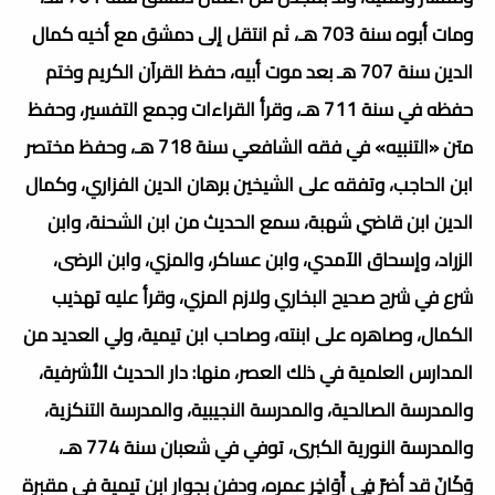
ومات أبوه سنة 703 هـ، ثم انتقل إلى دمشق مع أخيه كمال
الدين سنة 707 هـ بعد موت أبيه، حفظ القرآن الكريم وختم
حفظه في سنة 711 هـ، وقرأ القراءات وجمع التفسير، وحفظ
متن «التنبيه» في فقه الشافعي سنة 718 هـ، وحفظ مختصر
ابن الحاجب، وتفقه على الشيخين برهان الدين الفزاري، وكمال
الدين ابن قاضي شهبة، سمع الحديث من ابن الشحنة، وابن
الزراد، وإسحاق الآمدي، وابن عساكر، والمزي، وابن الرضى،
شرع في شرح صحيح البخاري ولازم المزي، وقرأ عليه تهذيب
الكمال، وصاهره على ابنته، وصاحب ابن تيمية، ولي العديد من
المدارس العلمية في ذلك العصر، منها: دار الحديث الأشرفية،
والمدرسة الصالحية، والمدرسة النجيبية، والمدرسة التنكزية،
والمدرسة النورية الكبرى، توفي في شعبان سنة 774 هـ،
وَكَانَ قد أضرّ فِي أَوَاخِر عمره، ودفن بجوار ابن تيمية في مقبرة