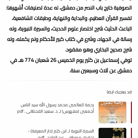
الصوفية خارج باب النصر من دمشق، له عدة تصنيفات أشهرها:
تفسير القرآن العظيم، والبداية والنهاية، وطبقات الشافعية،
الباعث الحثيث شرح اختصار علوم الحديث، والسيرة النبوية، وله
رسالة في الجهاد، وشرع في كتاب كبير للأحكام ولم يكمله، وله
شرح صحيح البخاري وهو مفقود.
توفي إسماعيل بن كثير يوم الخميس 26 شعبان 774 هـ في
دمشق عن ثلاث وسبعين سنة.
قد يعجبك ايضا
رحمة للعالمين محمد رسول الله سيد الناس
أجمعين (مفهرس) لـ د. سعيد القحطاني ، pdf
السيرة النبوية لـ ابن كثير (دار المعرفة) -
تحقيق مصطفى عبد الواحد ، pdf