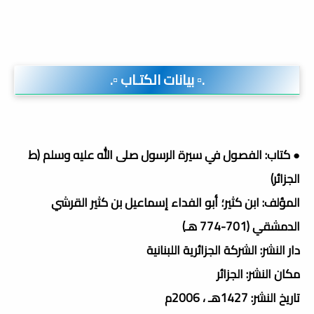
.▫️ بيانات الكتـاب ▫️.
● كتاب: الفصول في سيرة الرسول صلى الله عليه وسلم (ط
الجزائر)
المؤلف: ابن كثير؛ أبو الفداء إسماعيل بن كثير القرشي
الدمشقي (701-774 هـ)
دار النشر: الشركة الجزائرية اللبنانية
مكان النشر: الجزائر
تاريخ النشر: 1427هـ ، 2006م