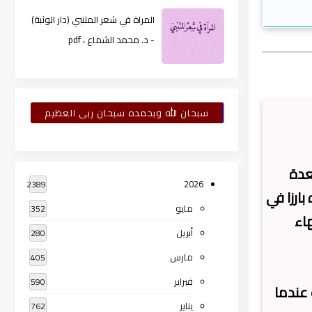
المراة في شعر المتنبي (دار الوثبة)
- د. محمد الشماع ، pdf
سبحان الله وبحمده سبحان ربى العظيم
ليد 450 هـ / 1058م - توفي 19 ذو القعدة
2026
2389
ه بارزا في
مايو
352
اء
أبريل
280
مارس
405
فبراير
590
عندما
يناير
762