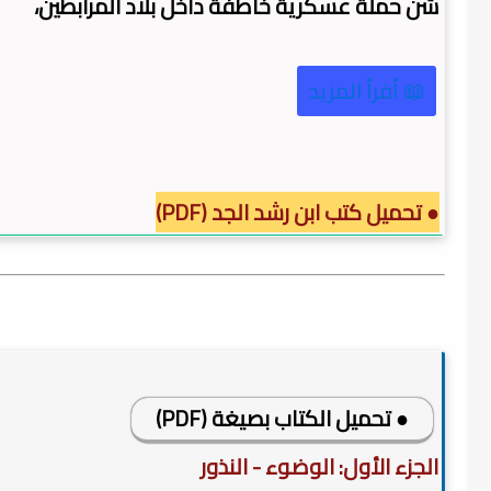
شن حملة عسكرية خاطفة داخل بلاد المرابطين،
📖 أقرأ المزيد
● تحميل كتب ابن رشد الجد (PDF)
● تحميل الكتاب بصيغة (PDF)
الجزء الأول: الوضوء - النذور