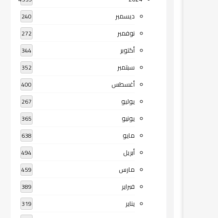
ديسمبر
240
نوفمبر
272
أكتوبر
344
سبتمبر
352
أغسطس
400
يوليو
267
يونيو
365
مايو
638
أبريل
494
مارس
459
فبراير
389
يناير
319