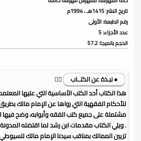
حالة الفهرسة: مفهرس فهرسة كاملة
تاريخ النشر: 1415هـ ، 1994م
رقم الطبعة: الأولى
عدد الأجزاء: 5
الحجم بالميجا: 57.2
● نبـذة عن الكتــاب
👇🏿
هذا الكتاب أحد الكتب الأساسية التي عليها المع
للأحكام الفقهية التي رواها عن الإمام مالك بطريق 
مشتملة على جميع كتب الفقه وأبوابه، وضح فيها ال
. ويلي الكتاب مقدمات ابن رشد لما اقتضته المدونة م
تزيين الممالك بمناقب سيدنا الإمام مالك للسيوطي، م