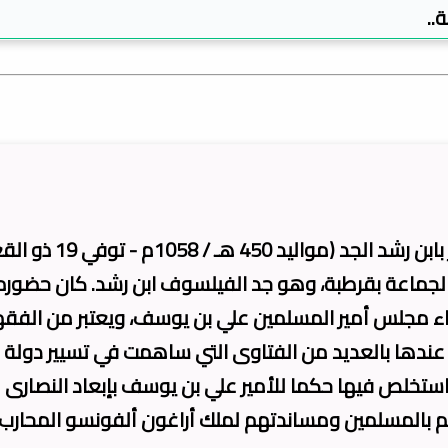
..
أبو الوليد محمد بن أحمد بن رشد القرطبي المشهور بابن رشد الجد (موا
الْمَالِكِيَّةِ وقاضي الجماعة بقرطبة، وهو جد الفيلسوف ابن رشد. كان حضور
ء مجلس أمير المسلمين علي بن يوسف، ويعتبر من الفقه
ية عندها بالعديد من الفتاوى التي ساهمت في تسيير دولة
ابطين، منها فتوى صدرت سنة 520هـ / 1126م استخلص فيها حكما للأمير علي بن يوسف بإبعاد النصارى
م بالمسلمين ومساندتهم لملك أراغون ألفونسو المحارب 