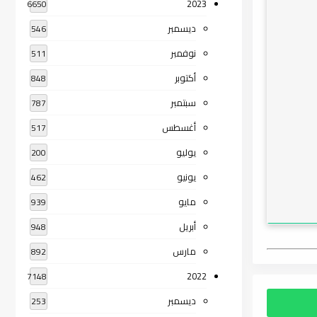
2023
6650
ديسمبر
546
نوفمبر
511
أكتوبر
848
سبتمبر
787
أغسطس
517
يوليو
200
يونيو
462
مايو
939
أبريل
948
مارس
892
2022
7148
ديسمبر
253