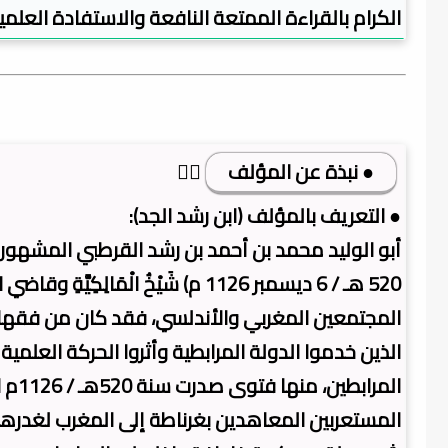
الكرام بالقراءة الممتعة النافعة والاستفادة العلمية
● نبذة عن المؤلف
👇🏿
● التعريف بالمؤلف (ابن رشد الجد):
520 هـ / 6 ديسمبر 1126 م) شَيْخُ 
المجتمعين المغربي والأندلسي، فقد كان من فقها
الذين خدموا الدولة المرابطية وأثروا الحركة العلم
المر
المستعربين المعاهدين بغرناطة إلى المغرب لغدره