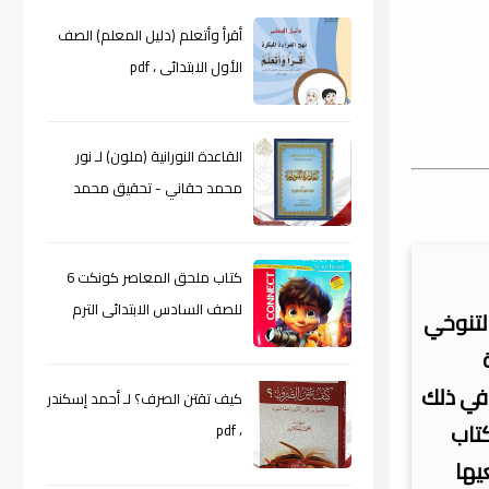
أقرأ وأتعلم (دليل المعلم) الصف
الأول الابتدائى ، pdf
القاعدة النورانية (ملون) لـ نور
محمد حقاني - تحقيق محمد
الراعى ، pdf
كتاب ملحق المعاصر كونكت 6
للصف السادس الابتدائى الترم
لتنوخي
الأول 2024م ، pdf
 في ذلك
كيف تقتن الصرف؟ لـ أحمد إسكندر
كتاب
، pdf
يها