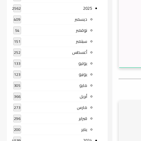
2025
2562
ديسمبر
409
نوفمبر
54
سبتمبر
151
أغسطس
252
يوليو
133
يونيو
123
مايو
305
أبريل
366
مارس
273
فبراير
296
يناير
200
2024
4539