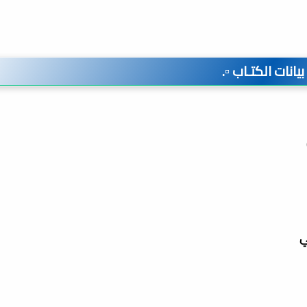
️ بيانات الكتـاب ▫️.
ي