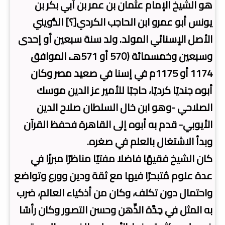
هو الشيخ الإمام عثمان بن عمر بن أبي بكر بن
يونس أبو عمرو ابن الحاجب الكردي[؟] الدُّويني
الأصل الإسنائي المولد. ولد سنة سبعين أو إحدى
وسبعين وخمسمائة (570 أو 571هـ، الموافق
1174 أو 1175م في إسنا في صعيد مصر وكان
أبوه جنديًا كرديًا، حاجبًا للأمير عز الدين موسك
الصلاحي -وهو ابن خال السلطان صلاح الدين
الأيوبي- قدم به أبوه إلى القاهرة فحفظ القرآن
وبدأ الاشتغال بالعلم في صغره.
كان الشيخ فقيهًا فاضلا مفتيًا مناظرًا مبرزًا في
عدة علوم مُتبحرًا فيها مع ثقة ودين وورع وتواضع
واحتمال دون تكلف، وكان من أذكياء العالم، ضرب
به المثل في حِدَّة الذِّهن وحسن التصور وكان رأسًا