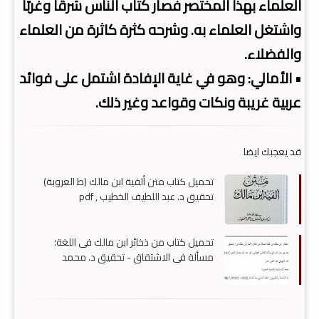
العلماء بهذا المختصر فصار كتاب الناس شرقًا وغربًا
واشتغل العلماء به. وشرحه كثرة كاثرة من العلماء
والفضلاء.
• الأمالي: وهو في غاية الإفادة اشتمل على فوائد
عربية غريبة ونكات وقواعد وغير ذلك.
قد يعجبك ايضا
تحميل كتاب متن ألفية ابن مالك (ط العروبة)
تحقيق د. عبد اللطيف الخطيب , pdf
تحميل كتاب من ذخائر ابن مالك فى اللغة؛
مسألة في الاشتقاق - تحقيق د. محمد
المهدي عمار , pdf