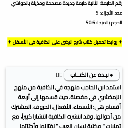
رقم الطبعة: الثانية طبعة جديدة مصححة ومذيلة بالحواشي
عدد الأجزاء: 5
الحجم بالميجا: 50.6
✦ روابط تحميل كتاب شرح الرضى على الكافية فى الأسفل ✦
● نبـذة عن الكتــاب
👇🏿
استمد ابن الحاجب منهجه في الكافية من منهج
الزمخشري في مفصلة. حيث قسمها إلى أربعة
أقسام هى: الأسماء، الأفعال، الحروف، المشترك
من أحوالها. وقد انتشرت الكافية انتشارا كبيراً، مع
تمنيات " مكتبة لسان العرب " لقرّائها وأحبّائها