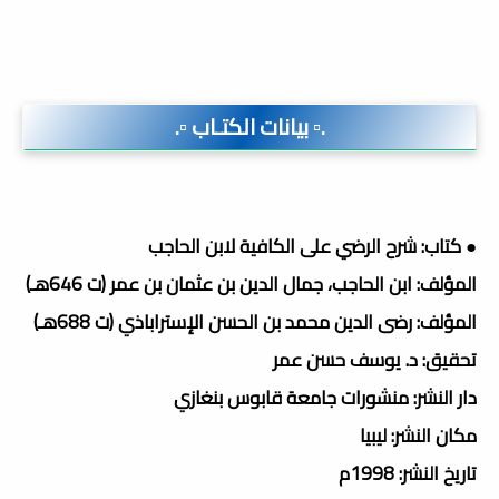
.▫️ بيانات الكتـاب ▫️.
● كتاب: شرح الرضي على الكافية لابن الحاجب
المؤلف: ابن الحاجب، جمال الدين بن عثمان بن عمر (ت 646هـ)
المؤلف: رضى الدين محمد بن الحسن الإستراباذي (ت 688هـ)
تحقيق: د. يوسف حسن عمر
دار النشر: منشورات جامعة قابوس بنغازي
مكان النشر: ليبيا
تاريخ النشر: 1998م