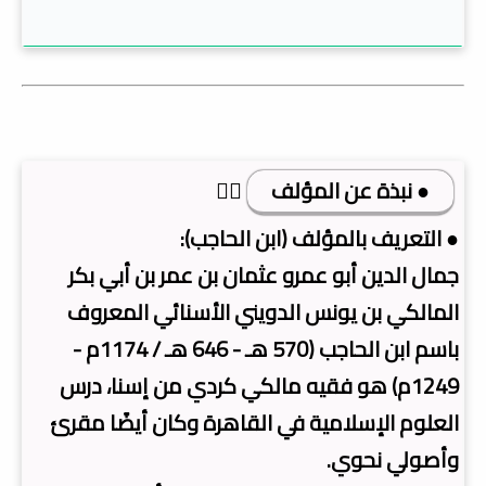
● نبذة عن المؤلف
👇🏿
● التعريف بالمؤلف (ابن الحاجب):
جمال الدين أبو عمرو عثمان بن عمر بن أبي بكر
المالكي بن يونس الدويني الأسنائي المعروف
باسم ابن الحاجب (570 هـ - 646 هـ / 1174م -
1249م) هو فقيه مالكي كردي من إسنا، درس
العلوم الإسلامية في القاهرة وكان أيضًا مقرئ
وأصولي نحوي.