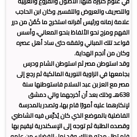
في علوم كثيرة منها: الأصول والفروع والعربية
والتصريف والعروض والتفسير. وكان ابن الحاجب
علامة زمانه ورئيس أقرانه استخرج ما كَمُنَ من درر
الفهم ومزج نحو الألفاظ بنحو المعاني، وأسس
قواعد تلك المباني وتفقه حتى ساد أهل عصره
وكان من أنجم الهداية.
وقد استوطن مصر ثم استوطن الشام ودرس
بجامعها في الزاوية النورية المالكية ثم رجع إلى
مصر مع العز بن عبد السلام فاستوطنها سنة
638هـ وذلك بعد أن أخرجهما والي دمشق
لإنكارهما عليه أمورًا قام بها، وتصدر بالمدرسة
الفاضلية بالموضع الذي كان يُدرِّس فيه الشاطبي
وقصده الطلبة ثم توجه إلى الإسكندرية ليقيم بها
فلم تطل مدته هناك، وقد نهل الفضلاء من علمه