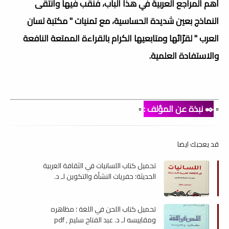
أهم المراجع العربية في هذا الباب، فنقب ‏فيها وانتقى
النماذج بعين شديدة الحساسية، مع تمنيات " مكتبة لسان
العرب " لقرّائها ومتابعيها الكرام بالقراءة الممتعة النافعة
والاستفادة العلمية.
▫️
✒️ نبذة عن المؤلف :
▫️
قد يعجبك ايضا
تحميل كتاب اللسانيات في الثقافة العربية
الحديثة؛ حفريات النشأة والتكوين لـ د.
مصطفى غلفان , pdf
تحميل كتاب اللحن في اللغة ؛ مظاهره
ومقاييسه لـ د. عبد الفتاح سليم , pdf