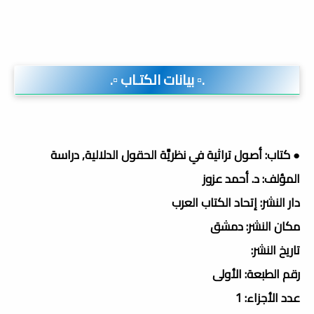
.▫️ بيانات الكتـاب ▫️.
● كتاب: أصول تراثية في نظريَّة الحقول الدلالية, دراسة
المؤلف: د. أحمد عزوز
دار النشر: إتحاد الكتاب العرب
مكان النشر: دمشق
تاريخ النشر:
رقم الطبعة: الأولى
عدد الأجزاء: 1