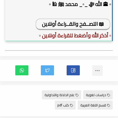
▫️ 🕋 الله ﷻ _▫️_ محمد ﷺ 🕌 ▫️
📖 التصــفح والقــراءة أونلاين
▫️ أذكر الله وأضغط للقراءة أونلاين ▫️
دراسات لغوية
علم الدلالة والتداولية
قسم اللغة العربية
كتب pdf