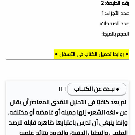
رقم الطبعة: 2
عدد الأجزاء: 1
عدد الصفحات:
الحجم بالميجا:
✦ روابط تحميل الكتاب فى الأسفل ✦
● نبـذة عن الكتــاب
👇🏿
لم يعد كافيًا فى التحليل النقدى المعاصر أن يقال
عن «لغه الشعر» إنها جميله أو غامضه أو مختلفه،
وإنما ينبغى أن تدرس باعتبارها ظاهره قابله للرصد
العلمى والتحليل الدقيق والخروج بنتائج علميه