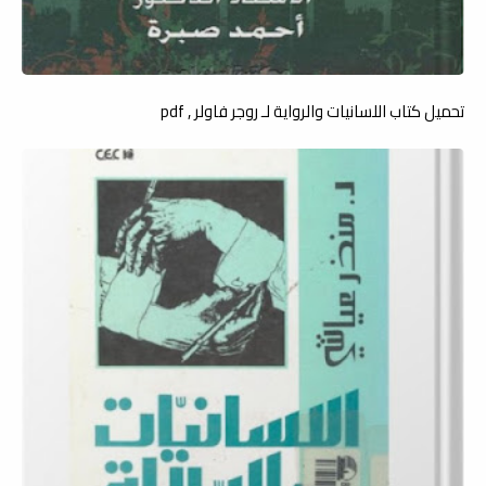
تحميل كتاب اللسانيات والرواية لـ روجر فاولر , pdf