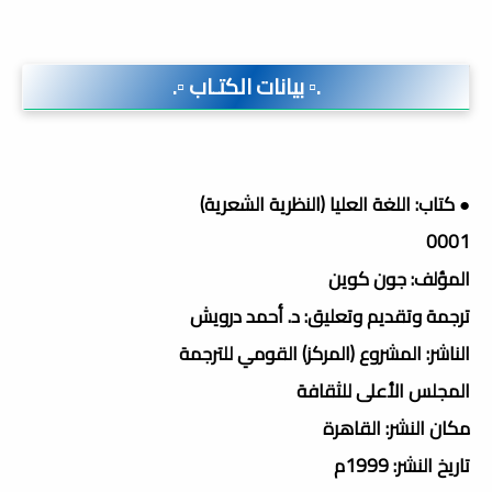
.▫️ بيانات الكتـاب ▫️.
● كتاب: اللغة العليا (النظرية الشعرية)
0001
المؤلف: جون كوين
ترجمة وتقديم وتعليق: د. أحمد درويش
الناشر: المشروع (المركز) القومي للترجمة
المجلس الأعلى للثقافة
مكان النشر: القاهرة
تاريخ النشر: 1999م