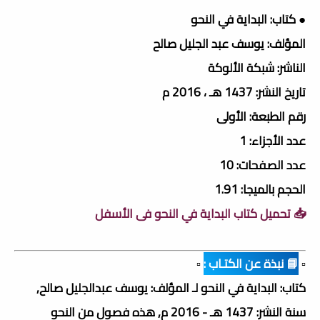
● كتاب: البداية في النحو
المؤلف: يوسف عبد الجليل صالح
الناشر: شبكة الألوكة
تاريخ النشر: 1437 هـ ، 2016 م
رقم الطبعة: الأولى
عدد الأجزاء: 1
عدد الصفحات: 10
الحجم بالميجا: 1.91
📥 تحميل كتاب البداية في النحو فى الأسفل
▫️
📘 نبذة عن الكتـاب :
▫️
كتاب: البداية في النحو لـ المؤلف: يوسف عبدالجليل صالح,
سنة النشر: 1437 هـ - 2016 م, هذه فصول من النحو