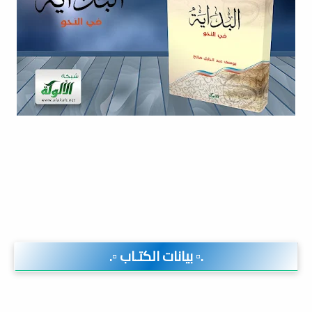
.▫️ بيانات الكتـاب ▫️.