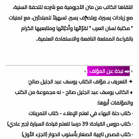
انتقاها الكاتب من متن الآجرومية مع شرحه للتحفة السنية،
مع زيادات يسيرة، وبتصرُّف يسير، تسهيلاً للمبتدئين، مع تمنيات
" مكتبة لسان العرب " لقرّائها وأحبّائها ومتابعيها الكرام
بالقراءة الممتعة النافعة والاستفادة العلمية..
▫️
✒️ نبذة عن المؤلف :
▫️
✦ التعريف بـ مؤلف الكتاب يوسف عبد الجليل صالح:
♦ الكاتب يوسف عبد الجليل صالح - له مجموعة من الكتب
والمؤلفات أبرزها:
· كتاب حلة البهاء في تعلم الإملاء - كتاب التمرينات
· كتاب دروس القيادة: 39 درسا لتعلم قيادة السيارة (جير عادي)
· كتاب قصص لتربية الصغار بأسلوب الحوار (الجزء الأول)