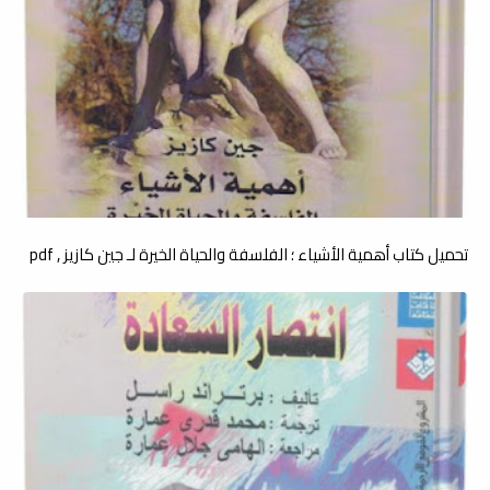
تحميل كتاب أھمية الأشياء ؛ الفلسفة والحياة الخيرة لـ جين كازيز , pdf