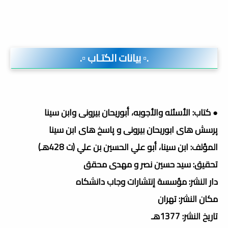
.▫️ بيانات الكتـاب ▫️.
● كتاب: الأسئله والأجوبه، أبوریحان بیرونی وابن سینا
پرسش های ابوریحان بیرونی و پاسخ های ابن سینا
المؤلف: ابن سينا، أبو علي الحسين بن علي (ت 428هـ)
تحقيق: سيد حسين نصر و مهدى محقق
دار النشر: مؤسسة إنتشارات وجاب دانشكاه
مكان النشر: تهران
تاريخ النشر: 1377هـ