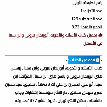
رقم الطبعة: الأولى
عدد الأجزاء: 1
عدد الصفحات: 129
الحجم بالميجا: 3.73
📥 تحميل كتاب الأسئله والأجوبه، أبوریحان بیرونی وابن سینا
فى الأسفل
▫️
📘 نبذة عن الكتـاب :
▫️
كتاب: الأسئله والأجوبه، أبوریحان بیرونی وابن سینا , پرسش
های ابوریحان بیرونی و پاسخ های ابن سینا , المؤلف: ابن
سينا، أبو علي الحسين بن علي (ت 428هـ) , تحقيق: سيد حسين
نصر و مهدى محقق , دار النشر: مؤسسة إنتشارات وجاب
دانشكاه , مكان النشر: تهران , تاريخ النشر: 1377هـ , رقم