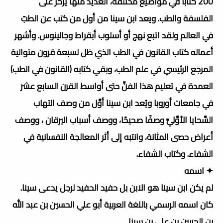
200 كتابا في مواضيع مختلفة، العديد منها يركّز على
الفلسفة والطب. ويعد ابن سينا من أول من كتب عن الطبّ
في العالم ولقد اتبع نهج أو أسلوب أبقراط وجالينوس. وأشهر
أعماله كتاب القانون في الطب الذي ظل لسبعة قرون متوالية
المرجع الرئيسي في علم الطب، وبقي كتابه (القانون في الطب)
العمدة في تعليم هذا الفنِّ حتى أواسط القرن السابع عشر
في جامعات أوروبا ويُعد ابن سينا أوَّل من وصف التهاب
السَّحايا الأوَّليِّ وصفًا صحيحًا، ووصف أسباب اليرقان ، ووصف
أعراض حصى المثانة، وانتبه إلى أثر المعالجة النفسانية في
الشفاء. وكتاب الشفاء.
✦ اسمه
لم يكن ابن سينا هو الابن بل حفيد الحفيد لرجل يدعى سينا.
كان اسمه الرسمي باللغة العربية أبو علي الحسين بن عبد الله
بن الحسن بن علي بن سينا.