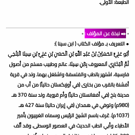
الطبعة: الأولى.
▫️
✒️ نبذة عن المؤلف :
▫️
● التعريف بـ مؤلف الكتاب ( ابن سينا ):
أبُو عَلِيٍّ الحُسَيْنُ بْنُ عَبْدِ اَللَّهِ بْنِ اَلْحَسَنِ بْنِ عَلِيِّ بْنِ سِينَا اَلْبَلْخِي
ثُمَّ اَلْبُخَارِي اَلمعروف بِابْنِ سِينَا، عالم وطبيب مسلم من أصول
فارسية، اشتهر بالطب والفلسفة واشتغل بهما. ولد في قرية
أفشنة بالقرب من بخارى (في أوزبكستان حالياً) من أب من
مدينة بلخ (في أفغانستان حالياً) وأم قروية. ولد سنة 370 هـ
(980م) وتوفي في همدان (في إيران حاليا) سنة 427 هـ
(1037م). عُرف باسم الشيخ الرئيس وسماه الغربيون بأمير
الأطباء وأبي الطب الحديث في العصور الوسطى. وقد ألّف