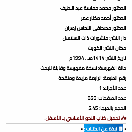
الدكتور محمد حماسة عبد اللطيف
الدكتور أحمد مختار عمر
الدكتور مصطفى النحاس زهران
دار النشر: منشورات ذات السلاسل
مكان النشر: الكويت
تاريخ النشر: 1414هـ ، 1994م
حالة الفهرسة: نسخة مفهرسة وقابلة للبحث
رقم الطبعة: الرابعة مزيدة ومنقحة
عدد الأجزاء: 1
عدد الصفحات: 656
الحجم بالميجا: 5.45
📥 تحميل كتاب النحو الأساسي بـ الأسفل.
▫️
📘 نبذة عن الكتـاب :
▫️