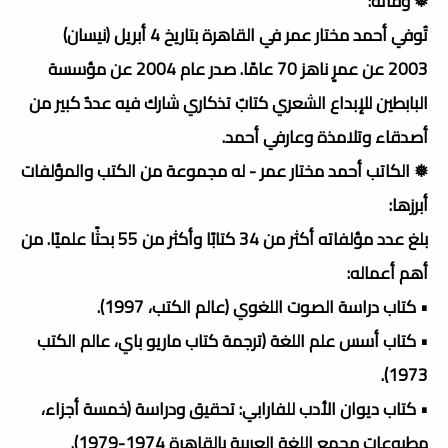
❅ وفاته:
تُوفي أحمد مختار عمر في القاهرة بتاريخ 4 أبريل (نيسان)
2003 عن عمرٍ ناهز 70 عامًا. صدر عام 2004 عن مؤسسة
البابطين للإبداع الشعري كتابٌ تذكاري شارك فيه عددٌ كبير من
أصدقاء وتلامذة وعارفي أحمد.
❅ الكاتب أحمد مختار عمر - له مجموعة من الكتب والمؤلفات
أبرزها:
بلغ عدد مؤلفاته أكثر من 34 كتابًا وأكثر من 55 بحثًا علميًا. من
أهم أعماله:
• كتاب دراسة الصوت اللغوي (عالم الكتب، 1997).
• كتاب أسس علم اللغة (ترجمة كتاب ماريو باي، عالم الكتب
1973).
• كتاب ديوان الأدب للفارابي: تحقيق ودراسة (خمسة أجزاء،
مطبوعات مجمع اللغة العربية بالقاهرة 1974-1979).