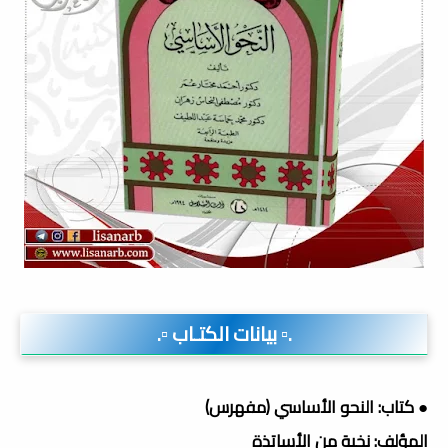
.▫️ بيانات الكتـاب ▫️.
● كتاب: النحو الأساسي (مفهرس)
المؤلف: نخبة من الأساتذة