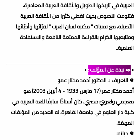
العربية في تاريخها الطويل والثقافة العربية المعاصرة،
فتنوعت النصوص بحيث تغطي كثيرا من الثقافة العربية
الأصيلة، مع تمنيات " مكتبة لسان العرب " لقرّائها وأحبّائها
ومتابعيها الكرام بالقراءة الممتعة النافعة والاستفادة
العلمية..
▫️
✒️ نبذة عن المؤلف :
▫️
❅ التعريف بـ الدكتور أحمد مختار عمر:
أحمد مختار عمر (17 مارس 1933 - 4 أبريل 2003) هو
معجميٌ ولغويٌ مصري، كان أستاذًا سابقًا للغة العربية في
كلية دار العلوم في جامعة القاهرة. له العديد من المؤلفات
المهمّة.
❅ حياته: