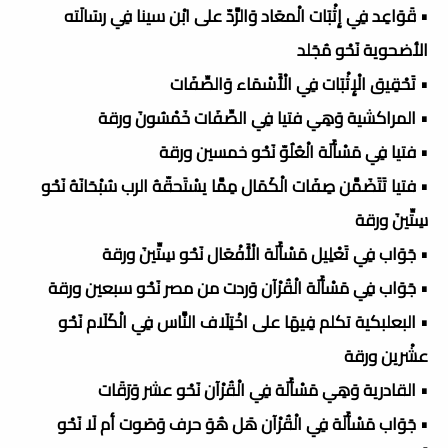
• قَوَاعِد فِي إِثْبَات الْمعَاد وَالرَّدّ على ابْن سينا فِي رسَالَته
الأضحوية نَحْو مُجَلد
• تَحْقِيق الْإِثْبَات فِي الْأَسْمَاء وَالصِّفَات
• المراكشية وَهِي فتيا فِي الصِّفَات خَمْسُونَ ورقة
• فتيا فِي مَسْأَلَة الْعُلُوّ نَحْو خمسين ورقة
• فتيا تَتَضَمَّن صِفَات الْكَمَال مِمَّا يسْتَحقّهُ الرب سُبْحَانَهُ نَحْو
سِتِّينَ ورقة
• جَوَاب فِي تَعْلِيل مَسْأَلَة الْأَفْعَال نَحْو سِتِّينَ ورقة
• جَوَاب فِي مَسْأَلَة الْقُرْآن وَردت من مصر نَحْو سبعين ورقة
• البعلبكية تكلم فِيهَا على اخْتِلَاف النَّاس فِي الْكَلَام نَحْو
عشْرين ورقة
• القادرية وَهِي مَسْأَلَة فِي الْقُرْآن نَحْو عشر وَرَقَات
• جَوَاب مَسْأَلَة فِي الْقُرْآن هَل هُوَ حرف وَصَوت أم لَا نَحْو