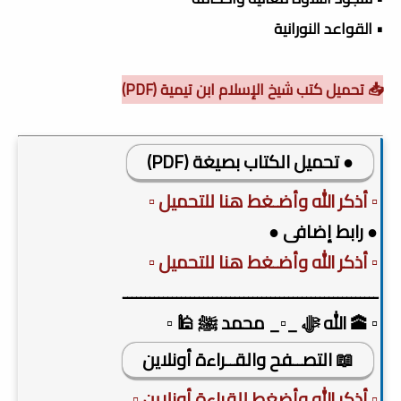
• القواعد النورانية
📥 تحميل كتب شيخ الإسلام ابن تيمية (PDF)
● تحميل الكتاب بصيغة (PDF)
▫️ أذكر الله وأضـغط هنا للتحميل ▫️
● رابط إضافى ●
▫️ أذكر الله وأضـغط هنا للتحميل ▫️
ـــــــــــــــــــــــــــــــــــــــــــــــــــــــــ
▫️ 🕋 الله ﷻ _▫️_ محمد ﷺ 🕌 ▫️
📖 التصــفح والقــراءة أونلاين
▫️ أذكر الله وأضغط للقراءة أونلاين ▫️