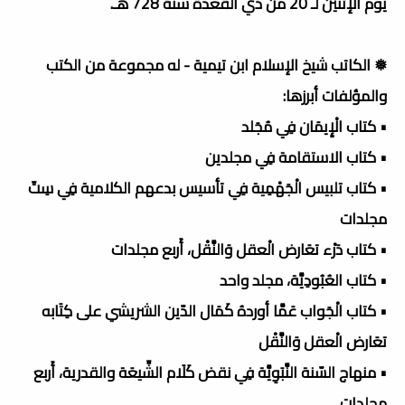
يوم الإثنين لـ 20 من ذي القعدة سنة 728 هـ.
❅ الكاتب شيخ الإسلام ابن تيمية - له مجموعة من الكتب
والمؤلفات أبرزها:
• كتاب الْإِيمَان فِي مُجَلد
• كتاب الاستقامة فِي مجلدين
• كتاب تلبيس الْجَهْمِية فِي تأسيس بدعهم الكلامية فِي سِتّ
مجلدات
• كتاب دَرْء تعَارض الْعقل وَالنَّقْل، أَربع مجلدات
• كتاب العُبُودِيَّة، مجلد واحد
• كتاب الْجَواب عَمَّا أوردهُ كَمَال الدّين الشريشي على كِتَابه
تعَارض الْعقل وَالنَّقْل
• منهاج السّنة النَّبَوِيَّة فِي نقض كَلَام الشِّيعَة والقدرية، أَربع
مجلدات