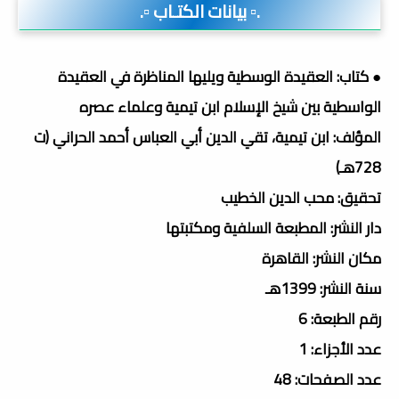
.▫️ بيانات الكتـاب ▫️.
● كتاب: العقيدة الوسطية ويليها المناظرة في العقيدة
الواسطية بين شيخ الإسلام ابن تيمية وعلماء عصره
المؤلف: ابن تيمية، تقي الدين أبي العباس أحمد الحراني (ت
728هـ)
تحقيق: محب الدين الخطيب
دار النشر: المطبعة السلفية ومكتبتها
مكان النشر: القاهرة
سنة النشر: 1399هـ
رقم الطبعة: 6
عدد الأجزاء: 1
عدد الصفحات: 48