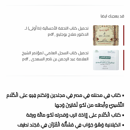
قد يعجبك ايضا
تحميل كتاب التحفة الأحسائية (ط أولى) لـ
الدكتور صلاح بوجليع , pdf
تحميل كتاب السجل العلمي لمؤتمر الشيخ
العلامة عبد الرحمن بن ناصر السعدي , pdf
• كتاب فِي محنته فِي مصر فِي مجلدين وَتكلم فِيهِ على الْكَلَام
النَّفْسِيّ وأبطله من نَحْو ثَمَانِينَ وَجها
• كتاب الْكَلَام على إِرَادَة الرب وَقدرته نَحْو مائَة ورقة
• الكيلانية وَهُوَ جَوَاب فِي مَسْأَلَة الْقُرْآن فِي مُجَلد لطيف