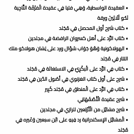
• العقيدة الواسطية، وَهِي فتيا فِي عقيدة الْفرْقَة النَّاجِية
نَحْو ثَلَاثِينَ ورقة
• كتاب شرح أول المحصل فِي مُجَلد
• كتاب الرَّد على أهل كسروان الرافضة فِي مجلدين
• الهولاكونية وَهُوَ جَوَاب سُؤال ورد على لِسَان هولاكو ملك
التتار فِي مُجَلد
• كتاب فِي الرَّد على الْبكْرِيّ فِي الاستغاثة فِي مُجَلد
• شرح على أول كتاب الغزنوي فِي أصُول الدّين فِي مُجَلد
• كتاب فِي الرَّد على الْمنطق فِي مُجَلد كَبِير
• شرح عقيدة الْأَصْفَهَانِي
• شرح مسَائِل من الْأَرْبَعين للرازي فِي مجلدين
• الْمسَائِل الإسكندرانية رد فِيهِ على ابْن سبعين وَغَيره فِي
مُجَلد