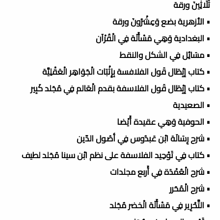
ثَلَاثِينَ ورقة
• الأزهرية بضع وَعِشْرُونَ ورقة
• البغدادية وَهِي مَسْأَلَة فِي الْقُرْآن
• مسَائِل فِي الشكل والنقط
• كتاب إبِْطَال قَول الفلافسة بِإِثْبَات الْجَوَاهِر الْعَقْلِيَّة
• كتاب إبِْطَال قَول الفلاسفة بقدم الْعَالم فِي مُجَلد كَبِير
• الصعيدية
• الحوفية وَهِي عقيدة أَيْضا
• شرح رِسَالَة ابْن عَبدُوس فِي أصُول الدّين
• كتاب فِي تَوْحِيد الفلاسفة على نظم ابْن سينا مُجَلد لطيف
• شرح الْعُمْدَة فِي أَربع مجلدات
• شرح الْمُحَرر
• التَّحْرِير فِي مَسْأَلَة الْخضر مُجَلد