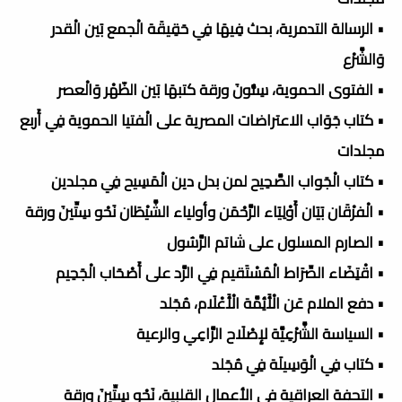
• الرسالة التدمرية، بحث فِيهَا فِي حَقِيقَة الْجمع بَين الْقدر
وَالشَّرْع
• الفتوى الحموية، سِتُّونَ ورقة كتبهَا بَين الظّهْر وَالْعصر
• كتاب جَوَاب الاعتراضات المصرية على الْفتيا الحموية فِي أَربع
مجلدات
• كتاب الْجَواب الصَّحِيح لمن بدل دين الْمَسِيح فِي مجلدين
• الْفرْقَان بَيَان أَوْلِيَاء الرَّحْمَن وأولياء الشَّيْطَان نَحْو سِتِّينَ ورقة
• الصارم المسلول على شاتم الرَّسُول
• اقْتِضَاء الصِّرَاط الْمُسْتَقيم فِي الرَّد على أَصْحَاب الْجَحِيم
• دفع الملام عَن الْأَئِمَّة الْأَعْلَام، مُجَلد
• السياسة الشَّرْعِيَّة لإِصْلَاح الرَّاعِي والرعية
• كتاب فِي الْوَسِيلَة فِي مُجَلد
• التحفة العراقية في الأعمال القلبية، نَحْو سِتِّينَ ورقة