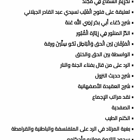
• تَحْرِيم السماع فِي مُجَلد
• تعليقة على فتوح الْغَيْب لسيدي عبد القادر الجيلاني
• شرح دُعَاء أبي بكر رَضِي الله عَنهُ
• الدّرّ المنثور فِي زِيَارَة الْقُبُور
• الْفرْقَان بَين الْحق وَالْبَاطِل نَحْو سِتِّينَ ورقة
• الواسطة بين الحق والخلق
• الرد على من قال بفناء الجنة والنار
• شرح حديث النزول
• شرح العقيدة الأصفهانية
• نقد مراتب الإجماع
• الصفدية
• الكلم الطيب
• بغية المرتاد في الرد على المتفلسفة والباطنية والقرامطة
• سجود التلاوة معانيه وأحكامه