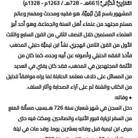
النُّمَيْرِيُّ الْحَرَّانِيُّ (661هـ - 728هـ / 1263م - 1328م)
المشهور باسم اِبْنُ تَيْمِيَّةَ. هو فقيه ومحدث ومفسر وعالم
مسلم مجتهد من علماء أهل السنة والجماعة. وهو أحد أبرز
العلماء المسلمين خلال النصف الثاني من القرن السابع والثلث
الأول من القرن الثامن الهجري. نشأ ابن تيميَّة حنبلي المذهب
فأخذ الفقه الحنبلي وأصوله عن أبيه وجده، كما كان من
الأئمة المجتهدين في المذهب، فقد كان يفتي في العديد
من المسائل على خلاف معتمد الحنابلة لما يراه موافقاً للدليل
من الكتاب والسُنة ثم على آراء الصحابة وآثار السلف.
● وفاته:
دخل السجن في شهر شعبان سنة 726 هـ.بسبب مسألة المنع
من السفر لزيارة قبور الأنبياء والصالحين. ومكث فيه حتى
مرض ابن تيمية قبل وفاته بعشرين يوما. وقد مات في ليلة