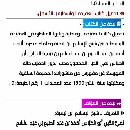
الحجم بالميجا: 1.0
📥 تحميل كتاب العقيدة الواسطية بـ الأسفل.
▫️
📘 نبذة عن الكتـاب :
▫️
تحميل كتاب العقيدة الوسطية ويليها المناظرة في العقيدة
الواسطية بين شيخ الإسلام ابن تيمية وعلماء عصره تأليف:
أحمد بن عبد الحليم بن عبد السلام بن تيمية الحراني أبو
العباس تقي الدين المحقق: محب الدين الخطيب حالة
الفهرسة: غير مفهرس من منشورات: المطبعة السلفية
ومكتبتها سنة النشر: 1399 عدد المجلدات: 1 رقم الطبعة: 9 .
▫️
✒️ نبذة عن المؤلف :
▫️
❅ التعريف بـ شيخ الإسلام ابن تيمية:
تَقِيُّ الدِّينِ أَبُو الْعَبَّاسِ أَحْمَدُ بْنُ عَبْدِ الْحَلِيمِ بْنِ عَبْدِ السَّلَامِ