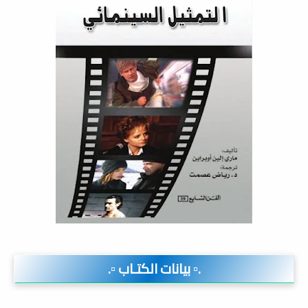
.▫️ بيانات الكتـاب ▫️.