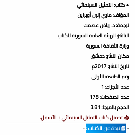
● كتاب: التمثيل السينمائي
المؤلف: ماري إلين أوبراين
ترجمة: د. رياض عصمت
الناشر: الهيئة العامة السورية للكتاب
وزارة الثقافة السورية
مكان النشر: دمشق
تاريخ النشر: 2017م
رقم الطبعة: الأولى
عدد الأجزاء: 1
عدد الصفحات: 178
الحجم بالميجا: 3.81
📥 تحميل كتاب التمثيل السينمائي بـ الأسفل.
▫️
📘 نبذة عن الكتـاب :
▫️