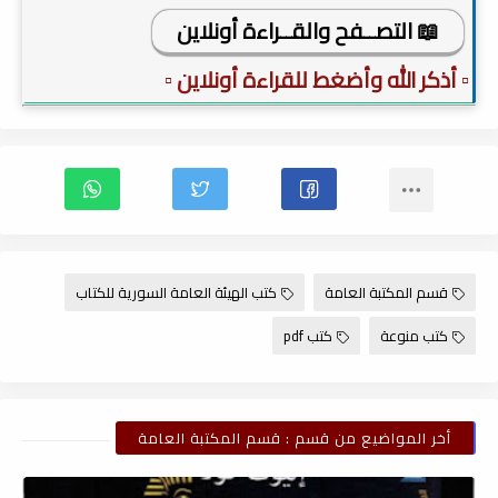
📖 التصــفح والقــراءة أونلاين
▫️ أذكر الله وأضغط للقراءة أونلاين ▫️
قسم المكتبة العامة
كتب الهيئة العامة السورية للكتاب
كتب منوعة
كتب pdf
أخر المواضيع من قسم : قسم المكتبة العامة