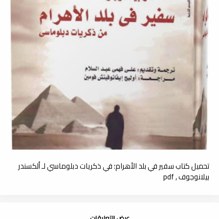
تحميل كتاب سفير في بلد الأھرام؛ في ذكريات دبلوماسي لـ ألكسندر
بيلانوجوف , pdf
عرض التعليقات