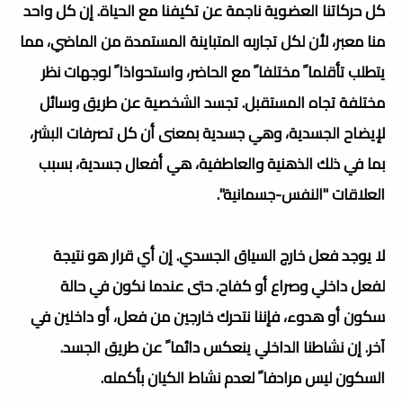
كل حركاتنا العضوية ناجمة عن تكيفنا مع الحياة. إن كل واحد
منا معبر، لأن لكل تجاربه المتباينة المستمدة من الماضي، مما
يتطلب تأقلما ً مختلفا ً مع الحاضر، واستحواذا ً لوجهات نظر
مختلفة تجاه المستقبل. تجسد الشخصية عن طريق وسائل
لإيضاح الجسدية، وهي جسدية بمعنى أن كل تصرفات البشر،
بما في ذلك الذهنية والعاطفية، هي أفعال جسدية، بسبب
العلاقات "النفس-جسمانية".
لا يوجد فعل خارج السياق الجسدي. إن أي قرار هو نتيجة
لفعل داخلي وصراع أو كفاح. حتى عندما نكون في حالة
سكون أو هدوء، فإننا نتحرك خارجين من فعل، أو داخلين في
آخر. إن نشاطنا الداخلي ينعكس دائما ً عن طريق الجسد.
السكون ليس مرادفا ً لعدم نشاط الكيان بأكمله.