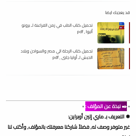
قد يعجبك ايضا
تحميل كتاب الطب في زمن الفراعنة لـ برونو
أليوا , pdf
تحميل كتاب الرحلة الي مصر والسوادن وبلاد
الحبش لـ أوليا جلبي , pdf
▫️
✒️ نبذة عن المؤلف :
▫️
❅ التعريف بـ ماري إلين أوبراين:
غير متوفر وصف له, فضلاً شاركنا معرفتك بالمؤلف, وأكتب لنا