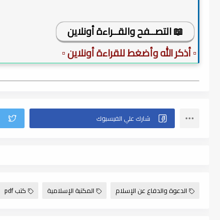
📖 التصــفح والقــراءة أونلاين
▫️ أذكر الله وأضغط للقراءة أونلاين ▫️
الدعوة والدفاع عن الإسلام
المكتبة الإسلامية
كتب pdf