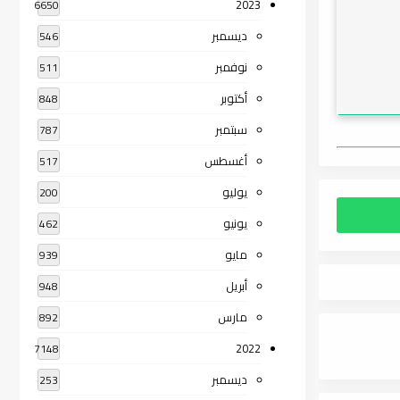
2023
6650
ديسمبر
546
نوفمبر
511
أكتوبر
848
سبتمبر
787
أغسطس
517
يوليو
200
يونيو
462
مايو
939
أبريل
948
مارس
892
2022
7148
ديسمبر
253