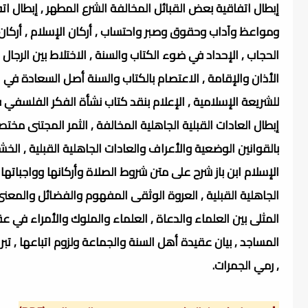
إبطال اتفاقية بعض القبائل المخالفة الشرع المطهر , إبطال ات
ومواعظ وآداب وحقوق وصبر واحتساب , أركان الإسلام , أركان
الحجاب , الإحداد في ضوء الكتاب والسنة , الاختلاط بين الرجا
الأذان والإقامة , الاعتصام بالكتاب والسنة أصل السعادة في ال
للشريعة الإسلامية , الإعلام بنقد كتاب نشأة الفكر الفلسفي 
إبطال العادات القبلية الجاهلية المخالفة , الثمر المجتنى مختص
بالقوانين الوضعية والأعراف والعادات الجاهلية القبلية , الخشوع
الإسلام ابن باز شرح على متن شروط الصلاة وأركانها وواجباتها
الجاهلية القبلية , العروة الوثقى المفهوم والفضائل والمعن
المثلى بين العلماء والدعاة , العلماء والملوك والأمراء في ع
المساجد , بيان عقيدة أهل السنة والجماعة ولزوم اتباعها , تب
, رمي الجمرات.