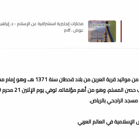
مختارات إنجليزية استشراقية عن الإسلام - د. إبراهي
عوض ، pdf
سعيد بن علي بن وهف القحطاني صاحب كتاب حصن المسلم، من مواليد قرية العرين من بلاد قحطان سنة 
لإسلامية في العالم العربي