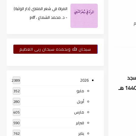
المراة في شعر المتنبي (دار الوثبة)
- د. محمد الشماع ، pdf
م
سبحان الله وبحمده سبحان ربى العظيم
1371 هـ، وهو إمام مسجد
2026
2389
سعودي، بلغ مجموع مؤلفاته قرابة الثمانين مؤلفا أبرزها كتاب حصن المسلم، وهو من أهم مؤلفاته. توفي يوم الإثنين 21 محرم 1440 هـ
مايو
352
أبريل
280
مارس
405
فبراير
590
يناير
762