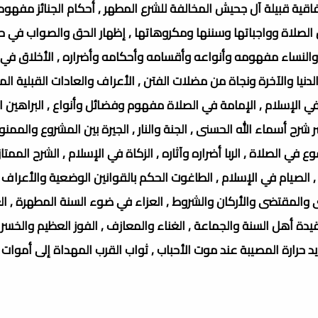
فاقية قبيلة آل جحيش المخالفة للشرع المطهر , أحكام الجنائز مفهوم
 الصلاة وواجباتها وسننها ومكروهاتها , إظهار الحق والصواب في 
ل والنساء مفهومه وأنواعه وأقسامه وأحكامه وأضراره , الأخلاق في ا
دنيا والآخرة ونجاة من مضلات الفتن , الأعراف والعادات القبلية الم
في الإسلام , الإمامة في الصلاة مفهوم وفضائل وأنواع , البراهين ا
ر شرح أسماء الله الحسنى , الجنة والنار , الجيرة بين المشروع والممنو
 في الصلاة , الربا أضراره وآثاره , الزكاة في الإسلام , الشرح الممتاز
 , الصيام في الإسلام , الطاغوت الحكم بالقوانين الوضعية والأعراف 
ى والمقتضى والأركان والشروط , العزاء في ضوء السنة المطهرة , ال
قيدة أهل السنة والجماعة , الغناء والمعازف , الفوز العظيم والخسرا
ريد حرارة المصيبة عند موت الأحباب , ثواب القرب المهداة إلى أموات