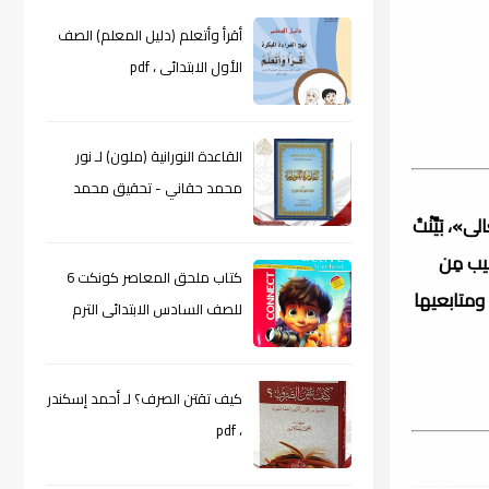
أقرأ وأتعلم (دليل المعلم) الصف
الأول الابتدائى ، pdf
القاعدة النورانية (ملون) لـ نور
محمد حقاني - تحقيق محمد
الراعى ، pdf
بَيَّنْتُ
يب مِن
كتاب ملحق المعاصر كونكت 6
ومتابعيها
للصف السادس الابتدائى الترم
الأول 2024م ، pdf
كيف تقتن الصرف؟ لـ أحمد إسكندر
، pdf