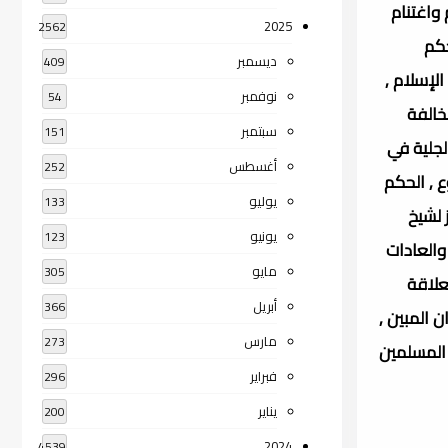
 واغتنام
2025
2562
حكم
ديسمبر
409
لإسلام ,
نوفمبر
54
خالفة
سبتمبر
151
لجلية في
أغسطس
252
ع , الحكم
يوليو
133
 لشيخ
يونيو
123
والعادات
مايو
305
علاقة
أبريل
366
ن المبين ,
مارس
273
 المسلمين
فبراير
296
يناير
200
2024
4539