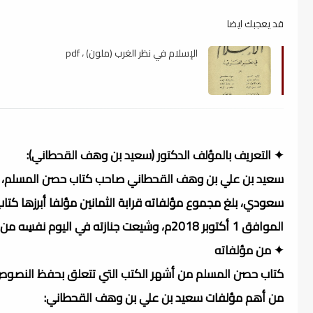
قد يعجبك ايضا
الإسلام في نظر الغرب (ملون) ، pdf
✦ التعريف بالمؤلف الدكتور (سعيد بن وهف القحطاني):
الموافق 1 أكتوبر 2018م، وشيعت جنازته في اليوم نفسِه من مسجد الراجحي بالرياض.
✦ من مؤلفاته
كتاب حصن المسلم من أشهر الكتب التي تتعلق بحفظ النصوص ا
من أهم مؤلفات سعيد بن علي بن وهف القحطاني: