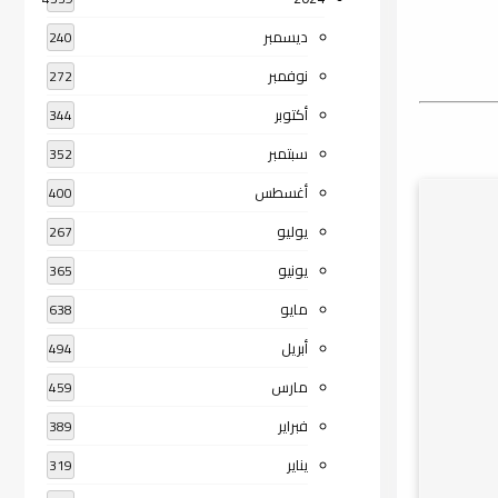
ديسمبر
240
نوفمبر
272
أكتوبر
344
سبتمبر
352
أغسطس
400
يوليو
267
يونيو
365
مايو
638
أبريل
494
مارس
459
فبراير
389
يناير
319