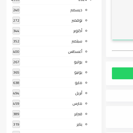
ديسمبر
240
نوفمبر
272
أكتوبر
344
سبتمبر
352
أغسطس
400
يوليو
267
يونيو
365
مايو
638
أبريل
494
مارس
459
فبراير
389
يناير
319