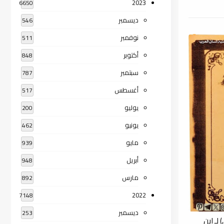
2023
6650
ديسمبر
546
نوفمبر
511
أكتوبر
848
سبتمبر
787
أغسطس
517
يوليو
200
يونيو
462
مايو
939
أبريل
948
مارس
892
2022
7148
ديسمبر
253
لـ ابن