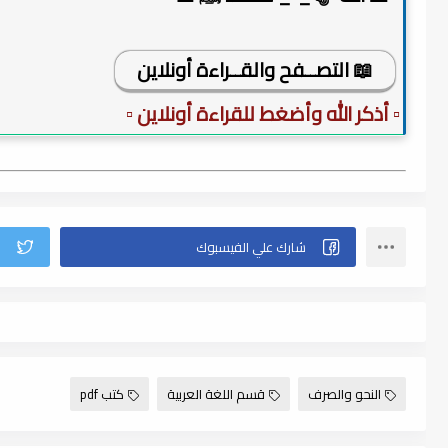
📖 التصــفح والقــراءة أونلاين
▫️ أذكر الله وأضغط للقراءة أونلاين ▫️
النحو والصرف
قسم اللغة العربية
كتب pdf