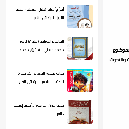
أقرأ وأتعلم (دليل المعلم) الصف
الأول الابتدائى ، pdf
القاعدة النورانية (ملون) لـ نور
 بموضوع
محمد حقاني - تحقيق محمد
الراعى ، pdf
ت والبحوث
كتاب ملحق المعاصر كونكت 6
للصف السادس الابتدائى الترم
الأول 2024م ، pdf
كيف تقتن الصرف؟ لـ أحمد إسكندر
، pdf