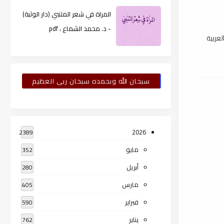
المراة في شعر المتنبي (دار الوثبة)
- د. محمد الشماع ، pdf
عربية
سبحان الله وبحمده سبحان ربى العظيم
2026
2389
مايو
352
أبريل
280
مارس
405
فبراير
590
يناير
762