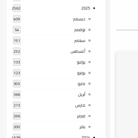
2025
2562
ديسمبر
409
نوفمبر
54
سبتمبر
151
أغسطس
252
يوليو
133
يونيو
123
مايو
305
أبريل
366
مارس
273
فبراير
296
يناير
200
2024
4539