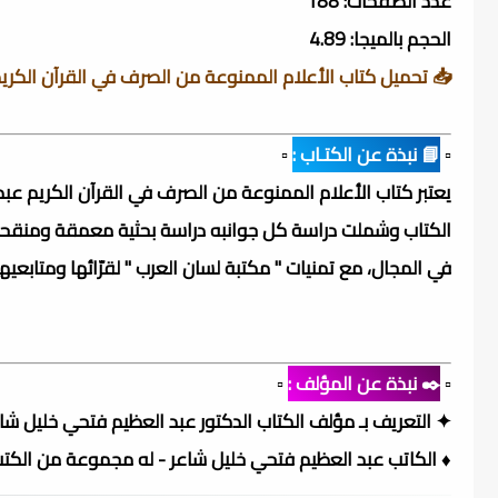
عدد الصفحات: 188
الحجم بالميجا: 4.89
📥 تحميل كتاب الأعلام الممنوعة من الصرف في القرآن الكر
▫️
📘 نبذة عن الكتـاب :
▫️
يعتبر كتاب الأعلام الممنوعة من الصرف في القرآن الكريم 
الكتاب وشملت دراسة كل جوانبه دراسة بحثية معمقة ومنقحة و 
في المجال، مع تمنيات " مكتبة لسان العرب " لقرّائها ومتابعيها
▫️
✒️ نبذة عن المؤلف :
▫️
✦ التعريف بـ مؤلف الكتاب الدكتور عبد العظيم فتحي خليل شاع
♦ الكاتب عبد العظيم فتحي خليل شاعر - له مجموعة من الكتب 