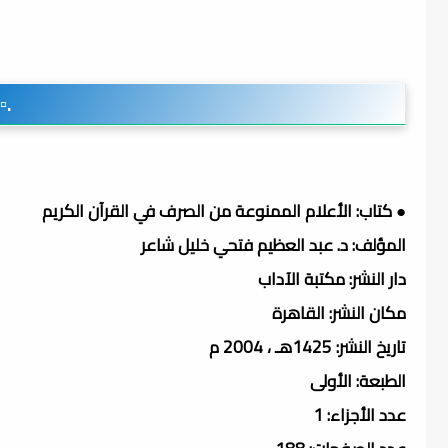
.▫
● كتاب: الأعلام الممنوعة من الصرف في القرآن الكريم
المؤلف: د. عبد العظيم فتحي خليل شاعر
دار النشر: مكتبة الآداب
مكان النشر: القاهرة
تاريخ النشر: 1425هـ ، 2004 م
الطبعة: الأولى
عدد الأجزاء: 1