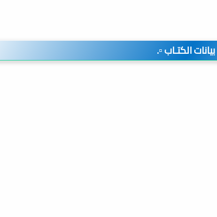
️ بيانات الكتـاب ▫️.