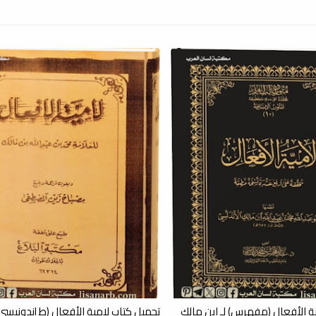
ة الأفعال (مفهرس) لـ ابن مالك
تحميل كتاب لامية الأفعال (ط إندونيسي) 