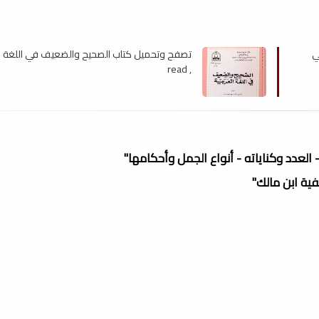
ي
تصفح وتحميل كتاب الصحيح والضعيف في اللغة ال
, read
العدد وكناياته - أنواع الجمل وأحكامها"
فية ابن مالك"