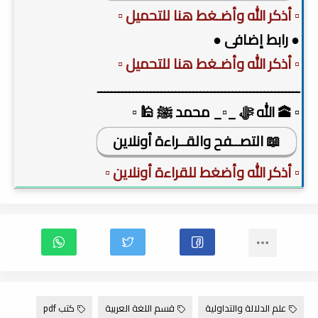
▫️ أذكر الله وأضـغط هنا للتحميل ▫️
● رابط إضافى ●
▫️ أذكر الله وأضـغط هنا للتحميل ▫️
ـــــــــــــــــــــــــــــــــــــــــــــــــــــــــ
▫️ 🕋 الله ﷻ _▫️_ محمد ﷺ 🕌 ▫️
📖 التصــفح والقــراءة أونلاين
▫️ أذكر الله وأضغط للقراءة أونلاين ▫️
علم الدلالة والتداولية
قسم اللغة العربية
كتب pdf