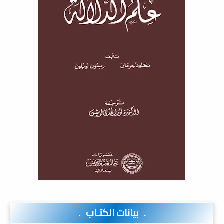
.▫️ بيانات الكتـاب ▫️.