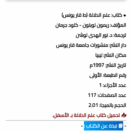
● كتاب: علم الدلالة (ط قار يونس)
المؤلف: ريمون لوبلون - كلود جرمان
ترجمة: د. نور الهدى لوشن
دار النشر: منشورات جامعة قار يونس
مكان النشر: ليبيا
تاريخ النشر: 1997م
رقم الطبعة: الأولى
عدد الأجزاء: 1
عدد الصفحات: 117
الحجم بالميجا: 2.01
📥 تحميل كتاب علم الدلالة بـ الأسفل.
▫️
📘 نبذة عن الكتـاب :
▫️