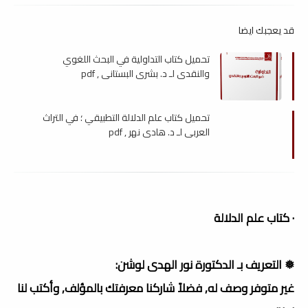
قد يعجبك ايضا
تحميل كتاب التداولية في البحث اللغوي
والنقدي لـ د. بشرى البستاني , pdf
تحميل كتاب علم الدلالة التطبيقي ؛ في التراث
العربي لـ د. هادي نهر , pdf
· كتاب علم الدلالة
❅ التعريف بـ الدكتورة نور الهدى لوشن:
غير متوفر وصف له, فضلاً شاركنا معرفتك بالمؤلف, وأكتب لنا