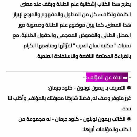
يطرح هذا الكتاب إشكالية علم الدلالة ويقف عند معنى
الكلمة وتكافء كل من المدلول والمفهوم والمرجع لإبراز
هذا المعنى, كما يبين موضوع علم الدلالة وصعوبة دور
المحلل الدلالى والغموض المعجمى والحقول الدلالية، مع
تمنيات " مكتبة لسان العرب " لقرّائها ومتابعيها الكرام
بالقراءة الممتعة النافعة والاستفادة العلمية.
▫️
✒️ نبذة عن المؤلف :
▫️
❅ التعريف بـ ريمون لوبلون - كلود جرمان:
غير متوفر وصف له, فضلاً شاركنا معرفتك بالمؤلف, وأكتب لنا
نبذة.
❅ الكاتب ريمون لوبلون - كلود جرمان - له مجموعة من
الكتب والمؤلفات أبرزها: