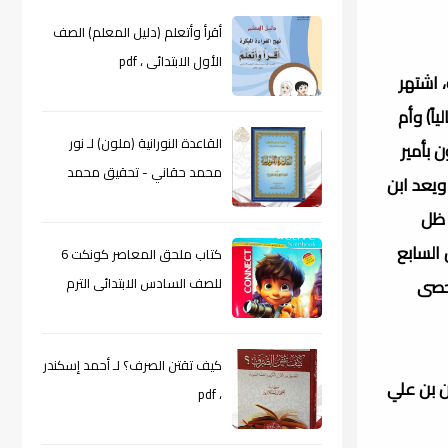
أقرأ وأتعلم (دليل المعلم) الصف
الأول الابتدائى ، pdf
ية، اشتهر
اً) وأم
القاعدة النورانية (ملون) لـ نور
اه الغربيون بأمير
محمد حقاني - تحقيق محمد
والطب. ويعد ابن
الراعى ، pdf
 ظل
 السابع
كتاب ملحق المعاصر كونكت 6
 حصى
للصف السادس الابتدائى الترم
الأول 2024م ، pdf
كيف تقتن الصرف؟ لـ أحمد إسكندر
ن بن علي
، pdf