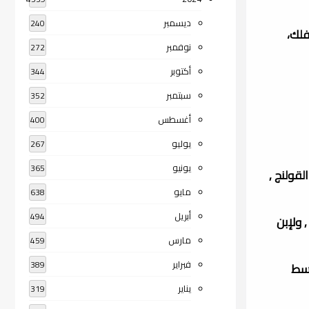
ديسمبر
240
فلك،
نوفمبر
272
أكتوبر
344
سبتمبر
352
أغسطس
400
يوليو
267
يونيو
365
لقولنج ,
مايو
638
أبريل
494
 ولإبن
مارس
459
فبراير
389
وسط
يناير
319