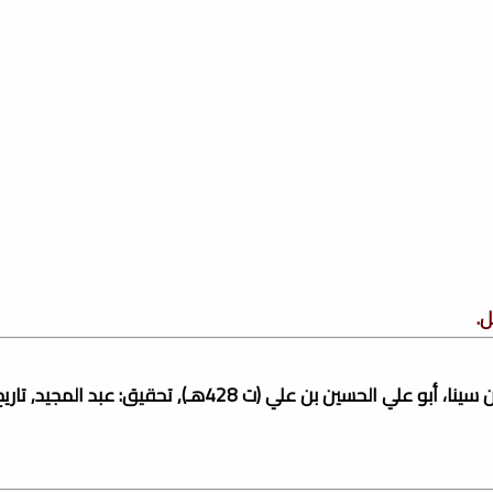
ل.
تحميل كتاب الأرجوزة السينائية في المسائل الطبية, المؤلف: ابن سينا، أبو علي الحسين بن علي (ت 428هـ), تحقيق: