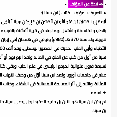
▫️
✒️ نبذة عن المؤلف :
▫️
● التعريف بـ مؤلف الكتاب ( ابن سينا ):
أبُو عَلِيٍّ الحُسَيْنُ بْنُ عَبْدِ اَللَّهِ بْنِ اَلْحَسَنِ بْنِ عَلِيِّ بْنِ سِ
بالطب والفلسفة واشتغل بهما. ولد في قرية أفشنة بالقرب من بخ
سينا من أول من كتب عن الطبّ في العالم ولقد اتبع نهج أو 
لسبعة قرون متوالية المرجع الرئيسي في علم الطب، وبقي كتابه
عشر في جامعات أوروبا ويُعد ابن سينا أوَّل من وصف التهاب ال
المثانة، وانتبه إلى أثر المعالجة النفسانية في الشفاء. وكتاب ا
✦ اسمه
لم يكن ابن سينا هو الابن بل حفيد الحفيد لرجل يدعى سينا. كا
بن سينا.