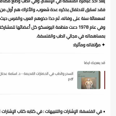
يُعد أحد عباقرة الفلسفة في الإسلام، وفي الطب وضع مصاف
وفي عام 1978 دعت منظمة اليونسكو كل أعضائها للمش
بمساهماته في مجالي الطب والفلسفة.
✦ مؤلفاته ومآثرة:
قد يعجبك ايضا
السحر والطب في الحضارات القديمة - د. اسامة عدنان 
pdf
• في الفلسفة: الإشارات والتنبيهات : في كتابه كتاب الإشارا