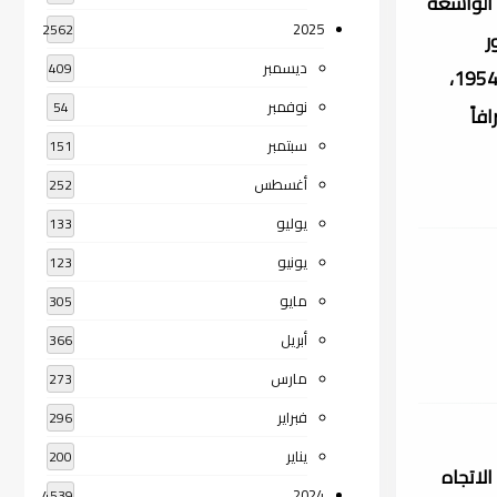
 الواسعة
2025
2562
ة مرور
ديسمبر
409
تسعمائة سنة على وفاته، ثم حذا حذوهم العرب والفرس حيث أقيم مهرجان للاحتفال به في كل من بغداد عام 1952 وفي طهران 1954،
نوفمبر
54
فاً
سبتمبر
151
أغسطس
252
يوليو
133
يونيو
123
مايو
305
أبريل
366
مارس
273
فبراير
296
يناير
200
لاتجاه
2024
4539