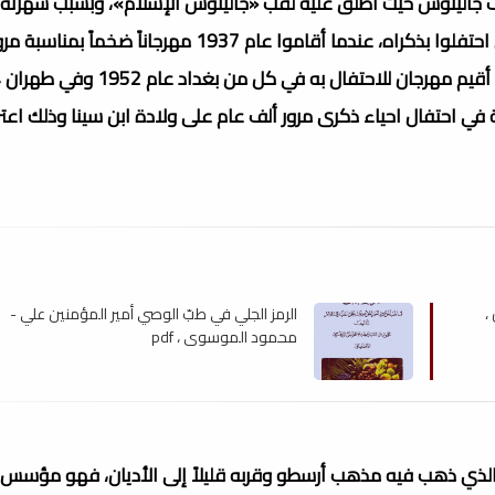
 جالينوس حيث أطلق عليه لقب «جالينوس الإسلام»، وبسبب شهرته
فقد تسابق للاحتفال بذكره عدة شعوب، والأتراك هم أول من احتفلوا بذكراه، عندما أقاموا عام 1937 مهرجاناً ضخماً بمناسب
اركة في احتفال احياء ذكرى مرور ألف عام على ولادة ابن سينا وذلك اعترا
،
الرمز الجلي في طبّ الوصي أمير المؤمنين علي -
محمود الموسوي ، pdf
ت الذي ذهب فيه مذهب أرسطو وقربه قليلاً إلى الأديان، فهو مؤسس ا