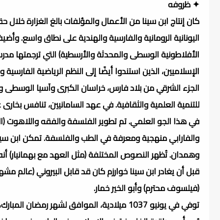
✦ ظروفه
كان إنتاج ابن سينا من الأعمال والمؤلفات بالغ الغزارة خلال
اليونانية الرومانية والفارسية والهندية على نطاق واسع. وأضي
الأفلاطونية الوسطى والمحدثة والأرسطية) التي ترجمتها مد
الإسلاميين، الذين استندوا أيضًا إلى النظم الرياضية الفارسية 
الجزء الشرقي من بلاد فارس، خراسان الكبرى وآسيا الوسطى وك
للتنمية العلمية والثقافية. في عهد السامانيين، تنافس بخارى
في هذا الجو العلمي. تم تطوير الفلسفة والفقه واللاهوت (ا
والفارابي منهجية ومعرفة في الطب والفلسفة. تمكن ابن سينا 
وهمدان. تُظهر النصوص المختلفة (مثل العهد مع بهمانيار) أ
قبل أن يغادر ابن سينا خوارزم كان قد قابل البيروني (عالم م
(فيلسوف محترم) وأبو الخير خمار.
توفي في يونيو 1037 ميلادية، الموافق لشهر ر