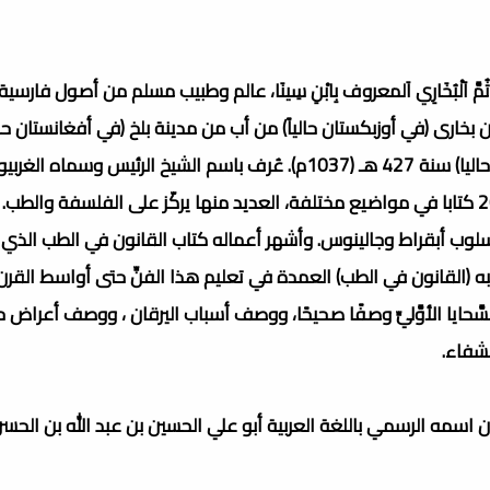
ينَا اَلْبَلْخِي ثُمَّ اَلْبُخَارِي اَلمعروف بِابْنِ سِينَا، عالم وطبيب مسلم من أصول فارس
ارى (في أوزبكستان حالياً) من أب من مدينة بلخ (في أفغانستان حالي
قروية. ولد سنة 370 هـ (980م) وتوفي في همدان (في إيران حاليا) سنة 427 هـ (1037م). عُرف باسم الشيخ الرئيس وسم
الأطباء وأبي الطب الحديث في العصور الوسطى. وقد ألّف 200 كتابا في مواضيع مختلفة، العديد منها يركّز على الفلسفة 
أسلوب أبقراط وجالينوس. وأشهر أعماله كتاب القانون في الطب الذي
 (القانون في الطب) العمدة في تعليم هذا الفنِّ حتى أواسط القرن
سَّحايا الأوَّليِّ وصفًا صحيحًا، ووصف أسباب اليرقان ، ووصف أعراض
لشفاء.
ن اسمه الرسمي باللغة العربية أبو علي الحسين بن عبد الله بن الحس