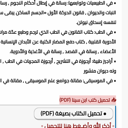
• في الطبيعيات وتوابعها: رسالة في إبطال أحكام النجوم , رسال
النبات والحيوان , قانون الحركة الأول «الجسم الساكن يبقى س
لنفسه إسحاق نيوتن.
• في الطب: كتاب القانون في الطب الذي ترجم وطبع عدّة مرات
الأدوية القلبية , كتاب دفع المضار الكلية عن الأبدان الإنسان
الأعضاء , رسالة في الفصد , رسالة في الأغذية والأدوية.
• أراجيز طبية: أرجوزة في التشريح , أرجوزة المجربات في الطب ,
وله ديوان منشور
• في الموسيقى: مقالة جوامع علم الموسيقى , مقالة في ا
📥 تحميل كتب ابن سينا (PDF)
● تحميل الكتاب بصيغة (PDF)
▫️ أذكر الله وأضـغط هنا للتحميل ▫️