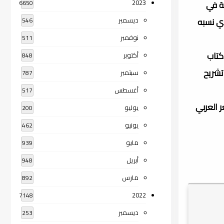
2023
لة في
6650
ذي نسبه
ديسمبر
546
نوفمبر
511
كتاب
أكتوبر
848
تشريح
سبتمبر
787
أغسطس
517
ر العربي
يوليو
200
يونيو
462
مايو
939
أبريل
948
مارس
892
2022
7148
ديسمبر
253