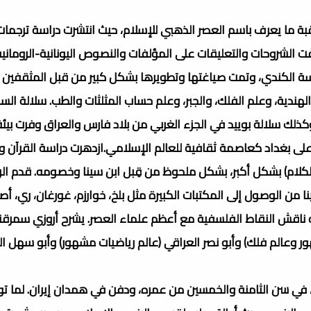
 حقبة ما يعرف باسم العصر الذهبي للإسلام، حيث انتشرت دراسة ترجم
فت الشروحات والتعليقات على المؤلفات والنصوص اليونانية-الرومانية
رسة الكندي، وتمت صياغتها وتطويرها بشكل كبير من قبل المثقفين
والهندية، وعلم الفلك، والجبر، وعلم حساب المثلثات والطب. سلالة الس
ذلك سلالة بوييد في الجزء الغربي من بلاد فارس والعراق وفرت بيئ
 على بغداد كعاصمة ثقافية للعالم الإسلامي.ازدهرت دراسة القرآن و
لكلام) بشكل أكبر، بشكل ملحوظ من قِبل ابن سينا وخصومه. قدم الر
من الوصول إلى المكتبات الكبيرة مثل بلخ، خوارزم، غورغان، ري، أ
نه ناقش النقاط الفلسفية مع أعظم علماء العصر. يشرح أروزي سمر
شهور وعالم فلك) وأبو نصر العراقي (عالم رياضيات مشهور) وأبو سهل 
مضان المبارك، في سن الثامنة والخمسين من عمره، ودفن في همدان إيران. لما 