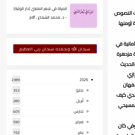
المراة في شعر المتنبي (دار الوثبة)
ات النصوص
- د. محمد الشماع ، pdf
 (ومنها
امانية في
سبحان الله وبحمده سبحان ربى العظيم
ة مزدهرة
الحديث
ازي
2026
2389
صفهان
مايو
352
قندي كيف
أبريل
280
المسيحي
مارس
405
فبراير
590
توفي كان
يناير
762