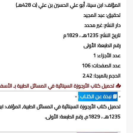
المؤلف: ابن سينا، أبو علي الحسين بن علي (ت 428هـ)
تحقيق: عبد المجيد
دار النشر: غير محدد
تاريخ النشر: 1235هـ ، 1829م
رقم الطبعة: الأولى
عدد الأجزاء: 1
عدد الصفحات: 106
الحجم بالميجا: 2.42
📥 تحميل كتاب الأرجوزة السينائية في المسائل الطبية بـ الأسف
▫️
📘 نبذة عن الكتـاب :
▫️
1235هـ ، 1829م, رقم الطبعة: الأولى.