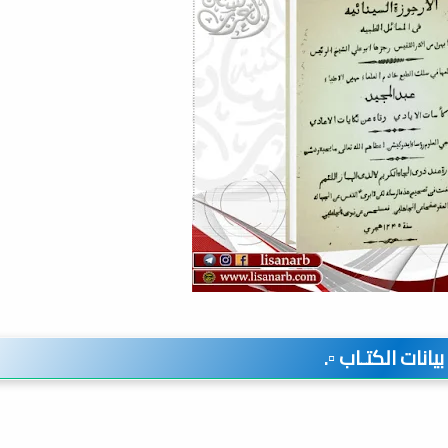
️ بيانات الكتـاب ▫️.