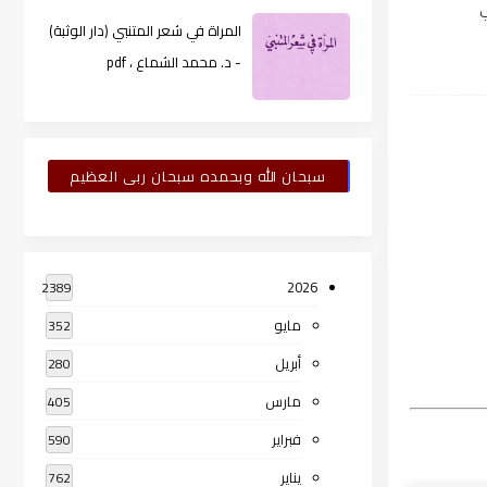
ي
المراة في شعر المتنبي (دار الوثبة)
- د. محمد الشماع ، pdf
سبحان الله وبحمده سبحان ربى العظيم
2026
2389
مايو
352
أبريل
280
مارس
405
فبراير
590
يناير
762