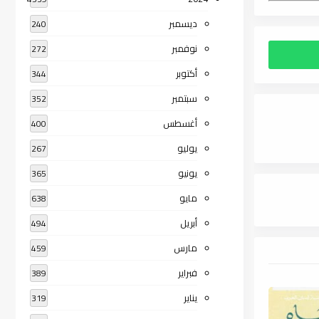
ديسمبر
240
نوفمبر
272
أكتوبر
344
سبتمبر
352
أغسطس
400
يوليو
267
يونيو
365
مايو
638
أبريل
494
مارس
459
فبراير
389
يناير
319