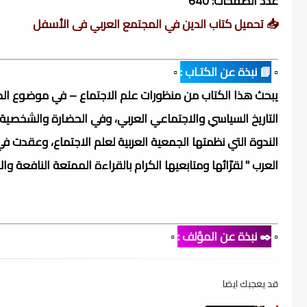
عدد الصفحات: 640
📥 تحميل كتاب الدين في المجتمع العربي فى الأسفل
▫️
📘 نبذة عن الكتـاب :
▫️
يبحث هذا الكتاب من منظورات علم الاجتماع – في موضوع الدي
التاريخ السياسي والاجتماعي العربي، وفي الحضارة والشخصية 
العرب " لقرّائها ومتابعيها الكرام بالقراءة الممتعة النافعة وا
▫️
✒️ نبذة عن المؤلف :
▫️
قد يعجبك ايضا