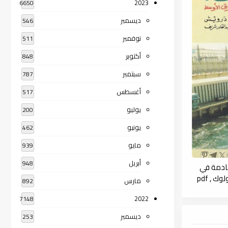
2023
6650
ديسمبر
546
نوفمبر
511
أكتوبر
848
سبتمبر
787
أغسطس
517
يوليو
200
يونيو
462
مايو
939
أبريل
948
قادمة في
 , pdf
مارس
892
2022
7148
ديسمبر
253