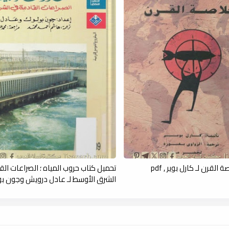
القرن لـ كارل بوير , pdf
تحميل كتاب حروب المياه ؛ الصراعات ال
الشرق الأوسط لـ عادل درويش وجون بولوك