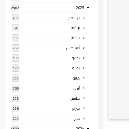
2025
2562
ديسمبر
409
نوفمبر
54
سبتمبر
151
أغسطس
252
يوليو
133
يونيو
123
مايو
305
أبريل
366
مارس
273
فبراير
296
يناير
200
2024
4539