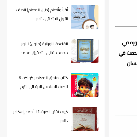
أقرأ وأتعلم (دليل المعلم) الصف
الأول الابتدائى ، pdf
وره في
القاعدة النورانية (ملون) لـ نور
 قدمت في
محمد حقاني - تحقيق محمد
الراعى ، pdf
مع تمنيات " مكتبة لسان
كتاب ملحق المعاصر كونكت 6
للصف السادس الابتدائى الترم
الأول 2024م ، pdf
كيف تقتن الصرف؟ لـ أحمد إسكندر
، pdf