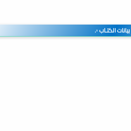
️ بيانات الكتـاب ▫️.