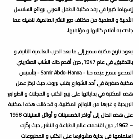
إسهاما كبيرا في رفد مكتبة الطفل العربي بروائع السلاسل
الأدبية و العلمية من مختلف دور النشر العالمية, ناهيك عما
جادت به أقلام كتابها و مؤلفيها.
يعود تاريخ مكتبة سمير إلى ما بعد الحرب العالمية الثانية, و
بالتدقيق, في عام 1947, حين أقدم ذاك الشاب العشريني
المدعو سمير عبده حنا - Samir Abdo-Hanna - بتأسيس
مكتبة صغيرة في أحد الشوارع بقلب بيروت. حيث تركز عمل
هذه المكتبة في بداياتها على بيع الكتب و المجلات و الطوابع
البريدية و غيرها من اللوازم المكتبية. و قد ظلت هذه المكتبة
على هذه الحال إلى أواخر الخمسينات و أوائل الستينات 1958
– 1962, حين اقتحمت عالم الطباعة و النشر , حيث ركّزت
اهتمامها في بداية مشوارها على الكتب و المطبوعات