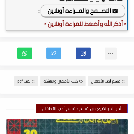
📖 التصــفح والقــراءة أونلاين
:
▫️ أذكر الله وأضغط للقراءة أونلاين ▫️
قسم أدب الأطفال
كتب الأطفال والناشئة
كتب pdf
أخر المواضيع من قسم : قسم أدب الأطفال