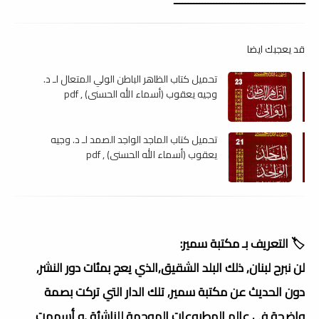
قد يعجبك ايضا
تحميل كتاب الظاهر الباطن الولي المتعال لـ د.
وجيه يعقوب (أسماء الله الحسنى) , pdf
تحميل كتاب الماجد الواجد الصمد لـ د. وجيه
يعقوب (أسماء الله الحسنى) , pdf
🏷️ التعريف بـ مكتبة سمير:
لن نبرح لبنان, ذلك البلد الشقيق,الذي يعج بمئات دور النشر,
دون الحديث عن مكتبة سمير, تلك الدار التي تركت بصمة
واضحة في عالم المطبوعات الموجهة للناشئة ,و أسهمت