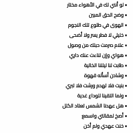
• لو أنني لك في الأهواء مختار
• وضح الحق المبين
• الهوى في طلوع تلك النجوم
• خليلي لا فطر يسر ولا أضحى
• علام صرمت حبلك من وصول
• هواي وإن تناءت عنك داري
• طابت لنا ليلتنا الخالية
• وشادن أسأله قهوة
• بنيت فلا تهدم ورشت فلا تبري
• ولما التقينا للوداع غدية
• هل عهدنا الشمس تعتاد الكلل
• أصخ لمقالتي واسمع
• خنت عهدي ولم أخن