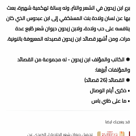
برع ابن زيدون في الشعر والنثر، وله رسالة تهكمية شهيرة، بعث
بها عن لسان ولادة بنت المستكفي إلى ابن عبدوس الذي كان
ينافسه على حب ولادة، ولابن زيدون ديوان شعر طُبع عدة
مرات. ومن أشهر قصائد ابن زيدون قصيدته المعروفة بالنونية.
❅ الكاتب والمؤلف ابن زيدون - له مجموعة من القصائد
والمؤلفات أبرزها:
❅ القصائد (26 قصائد)
• ذكرى أيام الوصال
• ما على ظني باس
قد يعجبك ايضا
تحميل ديوان شعر الحادرة لـ اليزيدي عن