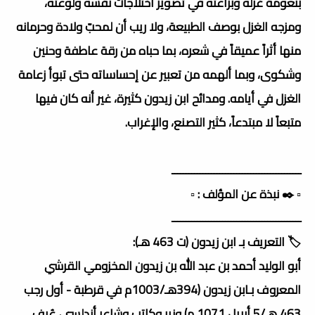
بنعومة غزله وبراعته في تصوير اختلاجات نفسه ولوعته،
ومزجه الغزل بوصف الطبيعة، ولا ريب أن لمحبّ ولادة وحرمانه
منها أثراً عميقاً في شعره، بما حباه من رقة عاطفة وحنين
وشكوى، وبما ألهمه من تعبير عن إحساساته حتى تبوأ زعامة
الغزل في أيامه. ومدائح ابن زيدون كثيرة، غير أنه كان فيها
متبعاً لا مبتدعاً، كثير التصنع، والإغراب.
ــــــــــــــــــــــــــــــــــــــــــــــ
▫️ ✒️ نبذة عن المؤلف : ▫️
ــــــــــــــــــــــــــــــــــــــــــــــ
🏷️ التعريف بـ ابن زيدون (ت 463 هـ):
أبو الوليد أحمد بن عبد الله بن زيدون المخزومي القرشي
المعروف بـابن زيدون (394هـ/1003م في قرطبة - أول رجب
463 هـ/5 أبريل 1071 م) وزير وكاتب وشاعر أندلسي، عُرف