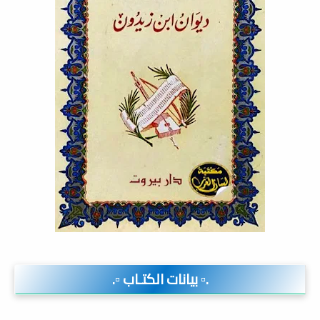
.▫️ بيانات الكتـاب ▫️.