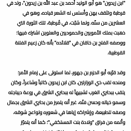
"ابن زيدون" هو أبو الوليد أحمد بن عبد الله بن زيدون"، ولد في
قرطبة وتثقف بهن وأسلس له الشعر قياده، وهو في
العشرين من سنّه. ولما شبّت، في قُرطبة، تلك الثورة التي
ذهبت بملك الأمويين والحموديين والعلوين اشترك فيها؛
ووصفه الفتح بن خاقان في "قلائده" بأنه كان زعيم الفتنة
القرطبية.
وقد قرّبه أبو الحزم بن جهور، لما استولى على زمام الأمر؛
ومنحه لقب ذي الوزارتين. كان ابن زيدون كاتباً وشاعراً، وكان
يلقب ببحتري الغرب تشبيهاً له ببحتري الشرق في روعة ديباجته
وسمو خياله وحسن فنّه، غير أنه يتميز من بحتري الشرق بجمال
وصفه للطبيعة، وإشراكه إياها في شعوره ولواعج شوقه،
وألمه من فراق "ولادة بنت المستكفي"؛ كما أنه يتميّز