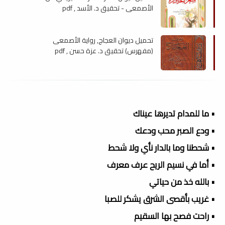
الأصمعي - تحقيق د. الأسد , pdf
تحميل ديوان العجاج, رواية الأصمعى
(مفهرس) تحقيق د. عزة حسن , pdf
• ما للمدام تديرها عيناك
• ودع الصبر محب ودعك
• شحطنا وما بالدار نأي ولا شحط
• أما في نسيم الريح عرف معرف
• بالله خذ من حياتي
• غريب بأقصى الشرق يشكر للصبا
• راحت فصح بها السقيم