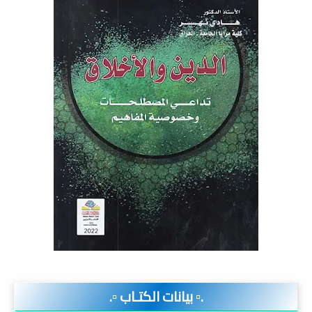
.▫️ بيانات الكتـاب ▫️.