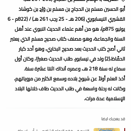
أبو الحسين مسلم بن الحجاج بن مسلم بن وَرْدٍ بن كوشاذ
القشيري النيسابوري (206 هـ - 25 رجب 261 هـ) / (822م - 6
يوليو 875م)، هو من أهم علماء الحديث النبوي عند أهل
السنة والجماعة، وهو مصنف كتاب صحيح مسلم الذي يعتبر
ثاني أصح كتب الحديث بعد صحيح البخاري، وهو أحد كبار
الحفّاظ،(2) ولد في نيسابور، طلب الحديث صغيرًا، وكان أول
سماع له سنة 218 هـ، وعمره آنذاك اثنتا عشرة سنة.
أخذ العلم أولاً عن شيوخ بلاده وسمع الكثير من مروياتهم،
وكانت له رحلة واسعة في طلب الحديث طاف خلالها البلاد
الإسلامية عدة مرات،
قد يعجبك ايضا
التنبيه في فقه الإمام الشافعي لـ أبي إسحاق