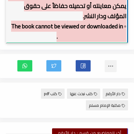
يمكن معاينته أو تحميله حفاظاً على حقوق
المؤلف ودار النشر.
▫️ The book cannot be viewed or downloaded in
order to preserve copyright.
دار الأرقم
كتب نبحث عنها
كتب pdf
مكتبة الإمام مسلم
أخر المواضيع من قسم : دار الأرقم