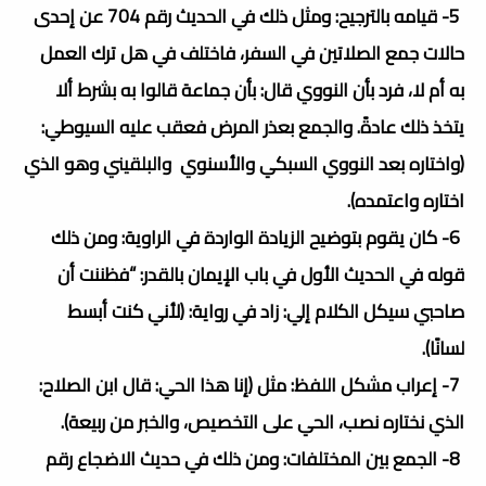
5- قيامه بالترجيح: ومثل ذلك في الحديث رقم 704 عن إحدى
حالات جمع الصلاتين في السفر، فاختلف في هل ترك العمل
به أم لا، فرد بأن النووي قال: بأن جماعة قالوا به بشرط ألا
يتخذ ذلك عادةً. والجمع بعذر المرض فعقب عليه السيوطي:
(واختاره بعد النووي السبكي والأسنوي والبلقيني وهو الذي
اختاره واعتمده).
6- كان يقوم بتوضيح الزيادة الواردة في الراوية: ومن ذلك
قوله في الحديث الأول في باب الإيمان بالقدر: “فظننت أن
صاحبي سيكل الكلام إلي: زاد في رواية: (لأني كنت أبسط
لسانًا).
7- إعراب مشكل اللفظ: مثل (إنا هذا الحي: قال ابن الصلاح:
الذي نختاره نصب، الحي على التخصيص، والخبر من ربيعة).
8- الجمع بين المختلفات: ومن ذلك في حديث الاضجاع رقم