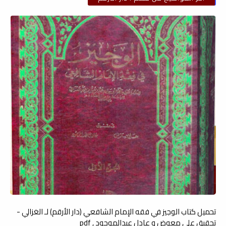
تحميل كتاب الوجيز في فقه الإمام الشافعي (دار الأرقم) لـ الغزالي -
تحقيق على معوض و عادل عبدالموجود , pdf