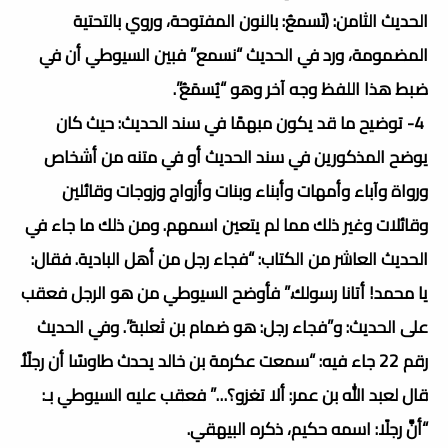
الحديث الثامن: (نَسمعُ: بالنون المفتوحة، وروي بالتحتية
المضمومة، ورد في الحديث “نسمع” فبين السيوطي أن في
ضبط هذا اللفظ وجه آخر وهو “يُسمَعُ”.
4- توضيح ما قد يكون مبهمًا في سند الحديث: حيث كان
يوضح المذكورين في سند الحديث أو في متنه من أشخاص
ورواة وآباء وأمهات وأبناء وبنات وأزواج وزوجات وقائلين
وقائلات وغير ذلك مما لم يتعين اسمهم. ومن ذلك ما جاء في
الحديث العاشر من الكتاب: “فجاء رجل من أهل البادية. فقال:
يا محمد! أتانا رسولك.” فأوضح السيوطي من هو الرجل فعقب
على الحديث: و”فجاء رجل: هو ضمام بن ثعلبة”. وفي الحديث
رقم 22 جاء فيه: “سمعت عكرمة بن خالد يحدث طاوسًا أن رجلًأ
قال لعبد الله بن عمر: ألا تغزو؟…” فعقب عليه السيوطي بـ:
“أنَّ رجلًا: اسمه حكيم، ذكره البيهقي.