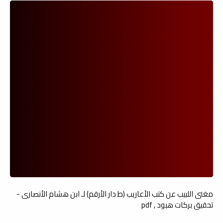
مغنى اللبيب عن كتب الأعاريب (ط دار الأرقم) لـ ابن هشام الأنصارى -
تحقيق بركات هبود , pdf