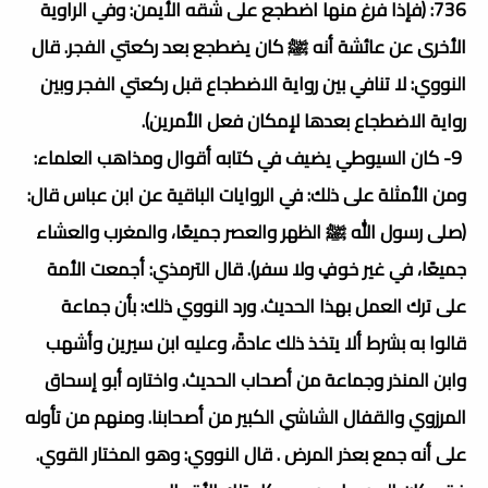
736: (فإذا فرغ منها اضطجع على شقه الأيمن: وفي الراوية
الأخرى عن عائشة أنه ﷺ كان يضطجع بعد ركعتي الفجر. قال
النووي: لا تنافي بين رواية الاضطجاع قبل ركعتي الفجر وبين
رواية الاضطجاع بعدها لإمكان فعل الأمرين).
9- كان السيوطي يضيف في كتابه أقوال ومذاهب العلماء:
ومن الأمثلة على ذلك: في الروايات الباقية عن ابن عباس قال:
(صلى رسول الله ﷺ الظهر والعصر جميعًا، والمغرب والعشاء
جميعًا، في غير خوفٍ ولا سفر). قال الترمذي: أجمعت الأمة
على ترك العمل بهذا الحديث. ورد النووي ذلك: بأن جماعة
قالوا به بشرط ألا يتخذ ذلك عادةً، وعليه ابن سيرين وأشهب
وابن المنذر وجماعة من أصحاب الحديث. واختاره أبو إسحاق
المرزوي والقفال الشاشي الكبير من أصحابنا. ومنهم من تأوله
على أنه جمع بعذر المرض . قال النووي: وهو المختار القوي.