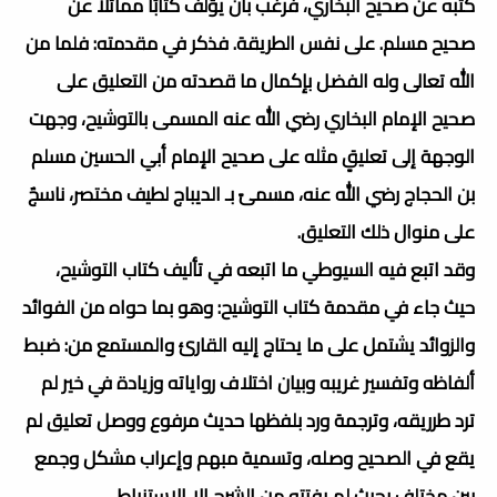
كتبه عن صحيح البخاري، فرغب بأن يؤلف كتابًا مماثلًا عن
صحيح مسلم. على نفس الطريقة. فذكر في مقدمته: فلما من
الله تعالى وله الفضل بإكمال ما قصدته من التعليق على
صحيح الإمام البخاري رضي الله عنه المسمى بالتوشيح، وجهت
الوجهة إلى تعليقٍ مثله على صحيح الإمام أبي الحسين مسلم
بن الحجاج رضي الله عنه، مسمىً بـ الديباج لطيف مختصر، ناسجٌ
على منوال ذلك التعليق.
وقد اتبع فيه السيوطي ما اتبعه في تأليف كتاب التوشيح،
حيث جاء في مقدمة كتاب التوشيح: وهو بما حواه من الفوائد
والزوائد يشتمل على ما يحتاج إليه القارئ والمستمع من: ضبط
ألفاظه وتفسير غريبه وبيان اختلاف رواياته وزيادة في خير لم
ترد طرريقه، وترجمة ورد بلفظها حديث مرفوع ووصل تعليق لم
يقع في الصحيح وصله، وتسمية مبهم وإعراب مشكل وجمع
بين مختلف بحيث لم يفتته من الشرح إلا الاستنباط.