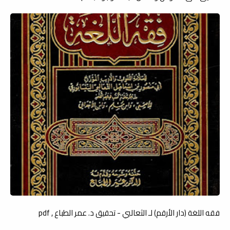
فقه اللغة (دار الأرقم) لـ الثعالبي - تحقيق د. عمر الطباع , pdf