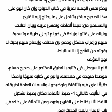
وذكر نفس الجملة تقريبًا في كتاب الديباج: وإن كان لهو على
هذا الصحيح مبتكر يشتمل على ما يحتاج إليه القارئ
والمستمع من: ضبط ألفاظه وتفسير غريبه وبيان اختلاف
رواياته على قلتها وزيادة في خير لم ترد لي طريقه وتسمية
مبهم وإعراب مشكل وجمع بين مختلف وإيضاح مبهم بحيث لا
يفوته من الشرح إلا الاستنباط.
نهج المؤلف
قام السيوطي في كتابه بالتعليق المختصر على صحيح مسلم،
موضحا منهجه في مقدمته، واتبع في كتابه منهجًا واضحًا
دقيقًا عنى فيه بالألفاظ وتوضيحها، والسمات العامة لطريقته
في التأليف كالتالي: 1- ضبط الألفاظ: فكان يضبط تشكيل
اللفظ لألا يختلط على القارئ بغيره. ومن الأمثلة على ذلك: في
باب الإيمان بالقدر الحديث رقم.