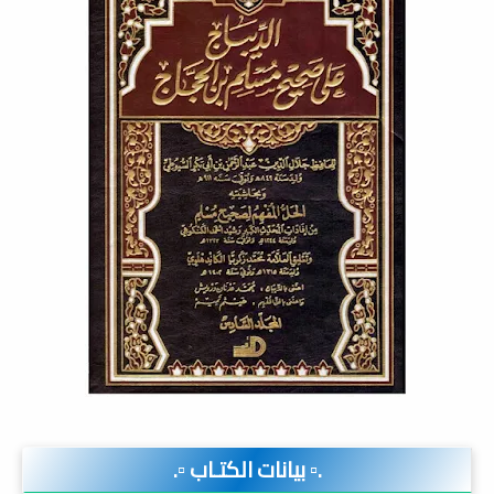
.▫️ بيانات الكتـاب ▫️.