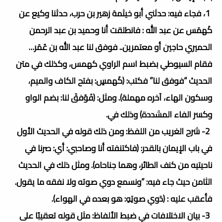
1، فجاء فيه: حدثني أبو خيثمة زهير بن حرب، حدثنا وكيع عن
كَهمَس عن عبد الله : فانطلقت أنا وحميد بن عبد الرحمن
الحميري حاجين أو معتمرين.. فوفق لنا عبد الله بن عُمَر…
فقام السيوطي بضبط اسم الراوي كهمس، وكذلك في متن
الحديث “فوفق لنا” فكتب: (كَهمسٍ: بفتح الكاف والميم،
وسكون الهاء، آخره مهملة). ومثل: (فَوُفقَ لنا: بضم الواو
وكسر الفاء المشددة) وذلك في.
2- شرح الغريب من اللفظ: ومن ذلك قوله في الحديث الأول
في باب الإيمان بالقدر: (فاكتنفته أنا وصاحبي: أي: صرنا في
ناحيتيه من كنف الطائر، وهما جناحاه). ومثل ذلك في الحديث
الثامن حيث جاء فيه: “ونسمع دوي صوته ولا نفقه ما يقول.
فأعقب عليه : (دَوي صوتِهِ: هو بعده في الهواء).
3- بيان الاختلافات في ضبط الألفاظ: مثل قوله تعقيبًا على