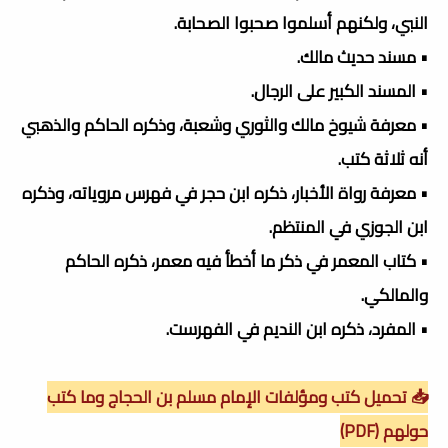
النبي، ولكنهم أسلموا صحبوا الصحابة.
• مسند حديث مالك.
• المسند الكبير على الرجال.
• معرفة شيوخ مالك والثوري وشعبة، وذكره الحاكم والذهبي
أنه ثلاثة كتب.
• معرفة رواة الأخبار، ذكره ابن حجر في فهرس مروياته، وذكره
ابن الجوزي في المنتظم.
• كتاب المعمر في ذكر ما أخطأ فيه معمر، ذكره الحاكم
والمالكي.
• المفرد، ذكره ابن النديم في الفهرست.
📥 تحميل كتب ومؤلفات الإمام مسلم بن الحجاج وما كتب
حولهم (PDF)