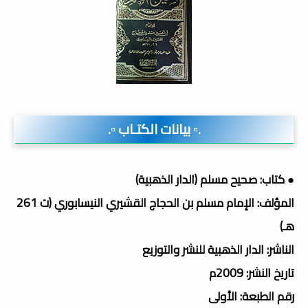
.▫️ بيانات الكتـاب ▫️.
● كتاب: صحيح مسلم (الدار الذهبية)
المؤلف: الإمام مسلم بن الحجاج القشيري النيسابوري (ت 261
هـ)
الناشر: الدار الذهبية للنشر والتوزيع
تاريخ النشر: 2009م
رقم الطبعة: الأولى