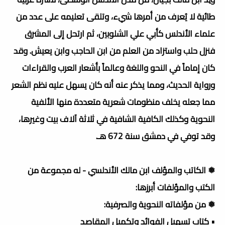
طائية لا يُعرف من أمرها شيء، وتلقى تعليمه على عدد من
علماء الأندلس كأبي علي الشلوبين، ثم ارتحل إلى المشرق
فنزل حلب واستزاد من العلم من ابن الحاجب وابن يعيش. وقد
كان إماماً في النحو واللغة وعالماً بأشعار العرب والقراءات
ورواية الحديث، ومما يذكر عنه أنه كان يسهل عليه نظم الشعر
مما جعله يخلف منظومات شعرية متعددة منها الألفية
النحوية وكذلك الكافية الشافية في ثلاثة آلاف بيت وغيرها،
وقد توفي في دمشق سنة 672 هـ.
❅ الكاتب والمؤلف ابن مالك الأندلسي - له مجموعة من
الكتب والمؤلفات أبرزها:
❅ من مؤلفاته النحوية والصرفية:
• كتاب تسهيل الفوائد وتكميل المقاصد