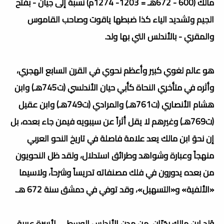
مالك (600 - 672هـ = 1203- 1274م) نسبةً إلى جيان - بفتح
الجيم وتشديد الياء كذا ضبطها ياقوت وصاحب القاموس
والمقري - بالأندلس التي بها ولد.
هو عالم لغوي كبير وأعظم نحوي في القرن السابع الهجري،
وأثره في متأخري النحاة كأبي حيان الأندلسي (ت745هـ) وابن
هشام الأنصاري (ت761هـ) والمرادي (ت749هـ) وابن عقيل
(ت769هـ) وغيرهم لا يقل أثراً عن سيبويه فيمن جاء بعده، بل
إن نحوَ ابن مالك يعد علامة فاصلة في تاريخ النحو العربي
منهجاً وعبارة وشواهد وطرائق استدلال، ولقد ظل النحويون
من بعده يدورون في فلك مصنفاته تدريساً وشرحاً، ولاسيما
«الألفية» و«التسهيل»، وقد توفي في دمشق سنة 672 هـ.
وُلِد ابن مالك بجَيّان، من مدن الأندلس الوسطى، لأسرة عربية