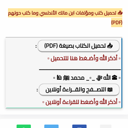
📥 تحميل كتب ومؤلفات ابن مالك الأندلسي وما كتب حولهم
(PDF)
📥 تحميل الكتاب بصيغة (PDF)
:
▫️ أذكر الله وأضـغط هنا للتحميل ▫️
ـــــــــــــــــــــــــــــــــــــــــــــــــــــــــ
▫️ 🕋 الله ﷻ _▫️_ محمد ﷺ 🕌 ▫️
📖 التصــفح والقــراءة أونلاين
:
▫️ أذكر الله وأضغط للقراءة أونلاين ▫️