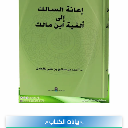
.▫️ بيانات الكتـاب ▫️.