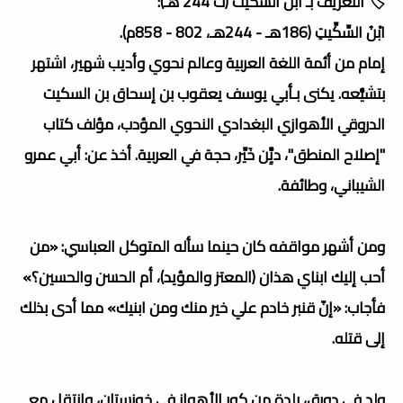
🏷️ التعريف بـ ابن السكيت (ت 244 هـ):
ابْنُ السِّكِّيتِ (186هـ - 244هـ، 802 - 858م).
إمام من أئمة اللغة العربية وعالم نحوي وأديب شهير، اشتهر
بتشيُّعه. يكنى بـأبي يوسف يعقوب بن إسحاق بن السكيت
الدروقي الأهوازي البغدادي النحوي المؤدب، مؤلف كتاب
"إصلاح المنطق"، ديَِّن خَيِّر، حجة في العربية. أخذ عن: أبي عمرو
الشيباني، وطائفة.
ومن أشهر مواقفه كان حينما سأله المتوكل العباسي: «من
أحب إليك ابناي هذان (المعتز والمؤيد)، أم الحسن والحسين؟»
فأجاب: «إنّ قنبر خادم علي خير منك ومن ابنيك» مما أدى بذلك
إلى قتله.
ولد في دورق، بلدة من كور الأهواز في خوزستان، وانتقل مع