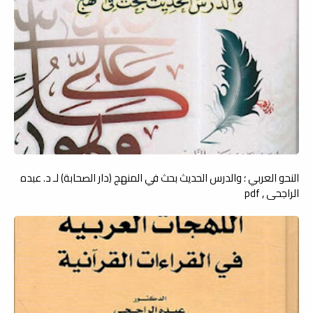
النحو العربي ؛ والدرس الحديث بحث في المنهج (دار الصحابة) لـ د. عبده
الراجحي , pdf