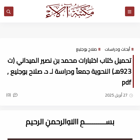
مكتبة آلاء
أبحاث ودراسات
صلاح بوجليع
تحميل كتاب اختبارات محمد بن نصير الميداني (ت
923هـ) النحوية جمعاً ودراسة لـ د. صلاح بوجليع ,
pdf
(0)
27 أبريل 2025
بســـــــــــمِ اﷲِالرحمنِ الرحيم