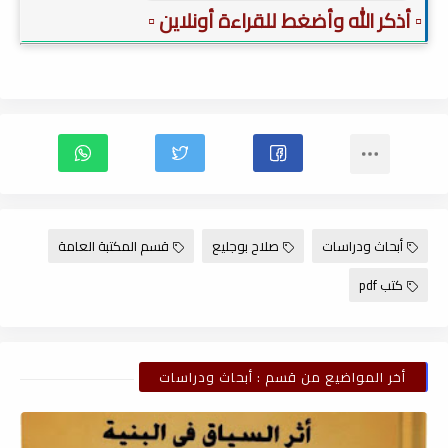
▫️ أذكر الله وأضغط للقراءة أونلاين ▫️
أبحاث ودراسات
صلاح بوجليع
قسم المكتبة العامة
كتب pdf
أخر المواضيع من قسم : أبحاث ودراسات