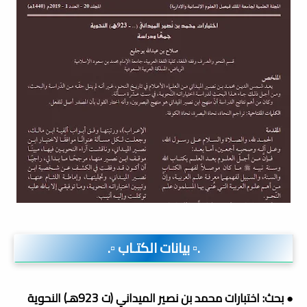
.▫️ بيانات الكتـاب ▫️.
● بحث: اختبارات محمد بن نصير الميداني (ت 923هـ) النحوية