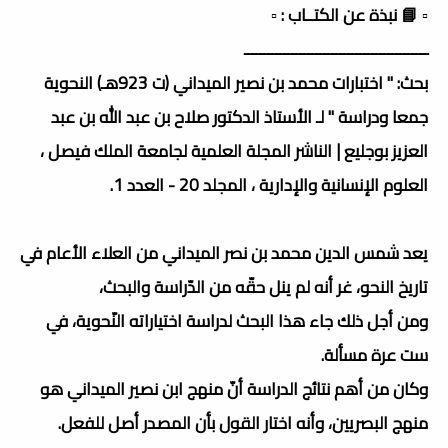
▫️ 📘 نبذة عن الكتــاب : ▫️
ــــــــــــــــــــــــــــــــــــــــــــــ
بحث: " اختبارات محمد بن نصير الميداني (ت 923هـ) النحوية
جمعا ودراسة " لـ الأستاذ الدكتور صلاح بن عبد الله بن عبد
العزيز بوجليع | الناشر المجلة العلمية لجامعة الملك فيصل ،
العلوم الإنسانية والإدارية ، المجلد 20 - العدد 1.
يعد شمس الدين محمد بن نصر الميداني من العلاء الأعام في
تاريخ النحو، غر أنه لم ينل حقّه من الدّراسة والبحث،
ومن أجل ذلك جاء هذا البحث لدراسة اختياراته النّحوية، في
ست عرة مسألة.
وكان من أهم نتائج الدراسة أنّ منهج ابن نصير الميداني هو
منهج البصريين، وأنه اختار القول بأن المصدر أصل للفعل.