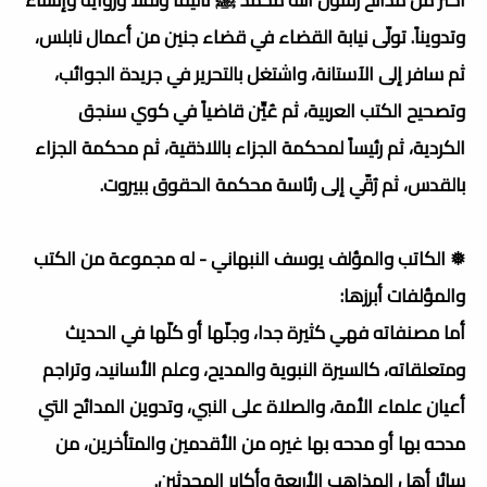
وتدويناً. تولّى نيابة القضاء في قضاء جنين من أعمال نابلس،
ثم سافر إلى الآستانة، واشتغل بالتحرير في جريدة الجوائب،
وتصحيح الكتب العربية، ثم عُيِّن قاضياً في كوي سنجق
الكردية، ثم رئيساً لمحكمة الجزاء باللاذقية، ثم محكمة الجزاء
بالقدس، ثم رُقّي إلى رئاسة محكمة الحقوق ببيروت.
❅ الكاتب والمؤلف يوسف النبهاني - له مجموعة من الكتب
والمؤلفات أبرزها:
أما مصنفاته فهي كثيرة جدا، وجلّها أو كلّها في الحديث
ومتعلقاته، كالسيرة النبوية والمديح، وعلم الأسانيد، وتراجم
أعيان علماء الأمة، والصلاة على النبي، وتدوين المدائح التي
مدحه بها أو مدحه بها غيره من الأقدمين والمتأخرين، من
سائر أهل المذاهب الأربعة وأكابر المحدثين.