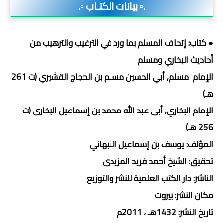
.▫️ بيانات الكتـاب ▫️.
● كتاب: إتحاف المسلم بما ورد في الترغيب والترهيب من
أحاديث البخاري ومسلم
الإمام مسلم, أبي الحسين مسلم بن الحجاج القشيري (ت 261
هـ)
الإمام البخاري, أبى عبد الله محمد بن إسماعيل البخارى (ت
256 هـ)
المؤلف: يوسف بن إسماعيل النبهاني
تحقيق: الشيخ أحمد فريد المزيدى
الناشر: دار الكتب العلمية للنشر والتوزيع
مكان النشر: بيروت
تاريخ النشر: 1432هـ ، 2011م