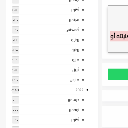
أكتوبر
848
سبتمبر
787
أغسطس
517
ينته أو
يوليو
200
يونيو
462
مايو
939
أبريل
948
مارس
892
2022
7148
ديسمبر
253
نوفمبر
777
أكتوبر
517