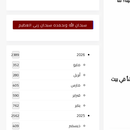
يه؟ ما
سبحان الله وبحمده سبحان ربى العظيم
2026
2389
مايو
352
أبريل
280
غوية ووكيل كلية البنات-جامعة عين شمس، ولد في مدينة القاهرة 1944م، ونشأ في بيت
مارس
405
فبراير
590
يناير
762
2025
2562
ديسمبر
409