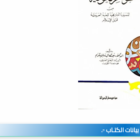
️ بيانات الكتـاب ▫️.