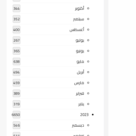
أكتوبر
344
سبتمبر
352
أغسطس
400
يوليو
267
يونيو
365
مايو
638
أبريل
494
مارس
459
فبراير
389
يناير
319
2023
6650
ديسمبر
546
نوفمبر
511