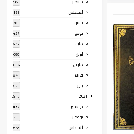
سبتمبر
584
أغسطس
126
يوليو
701
يونيو
457
مايو
432
أبريل
688
مارس
1086
فبراير
874
يناير
653
2021
3947
ديسمبر
437
نوفمبر
45
أغسطس
628