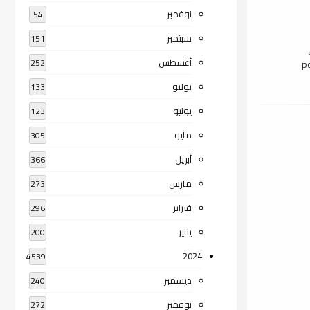
نوفمبر
54
سبتمبر
151
أغسطس
252
يوليو
133
يونيو
123
مايو
305
أبريل
366
مارس
273
فبراير
296
يناير
200
2024
4539
ديسمبر
240
نوفمبر
272