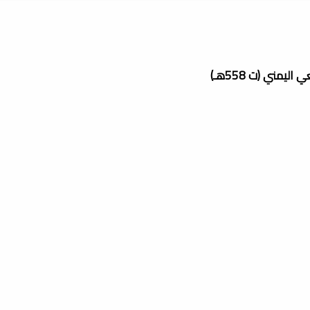
مني (ت 558هـ)