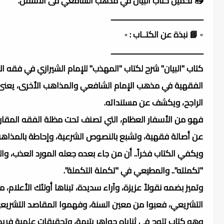
📥 تحميل كتاب البيان في مذهب الشافعي فى الأسفل.
ــــــــــــــــــــــــــــــــــــــــــــــ
▫️ 📘 نبذة عن الكتــاب : ▫️
ــــــــــــــــــــــــــــــــــــــــــــــ
كتاب "البيان" شرح لكتاب "المهذب" للإمام الشيرازي في فقه
الفقهية في مذهب الإمام الشافعي والمذاهب الأخرى، يعنى با
الراجح، ويكشف عن مستنداته.
فهو من الأسفار العظام، التي تصنف تحت مظلة الفقه المقارن. 
عن أصالة فقهية، وتشبع بالنصوص الشرعية، وإحاطة بالمذاهب الإ
ويكفي الكتاب فخراً.. أن من جاء بعده جعله المورد العذب، و
"تكملته".. والمطيعي في "تكملة التكملة".
وتميز بضمه نقولاً عزيزة، وآراء سديدة، تبناها أولئك الأعلام،
التشريعي، فعبوا من معين السنة، وفهموا المقاصد التشريعي
وهو كتاب تلوح في ثناياه جواهر يتيمة، وتحقيقات علمية فريدة