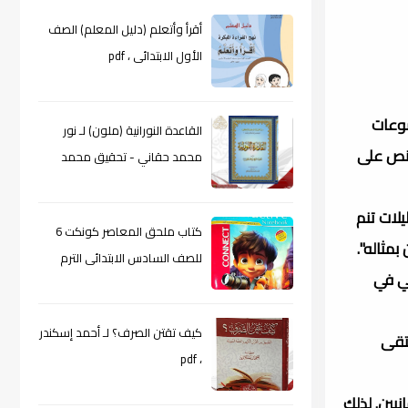
أقرأ وأتعلم (دليل المعلم) الصف
الأول الابتدائى ، pdf
سوعات
القاعدة النورانية (ملون) لـ نور
ينص على
محمد حقاني - تحقيق محمد
الراعى ، pdf
لات تنم
كتاب ملحق المعاصر كونكت 6
مثاله".
للصف السادس الابتدائى الترم
كي في
الأول 2024م ، pdf
كيف تقتن الصرف؟ لـ أحمد إسكندر
ستقى
، pdf
يين. لذلك