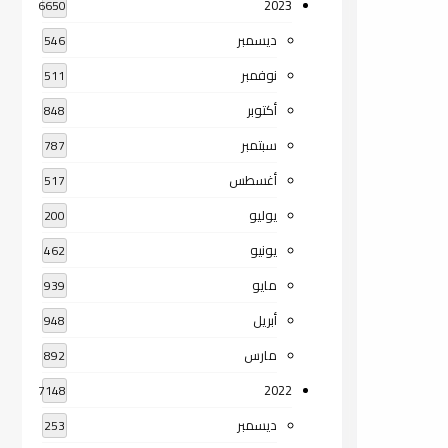
2023
6650
ديسمبر
546
نوفمبر
511
أكتوبر
848
سبتمبر
787
أغسطس
517
يوليو
200
يونيو
462
مايو
939
أبريل
948
مارس
892
2022
7148
ديسمبر
253