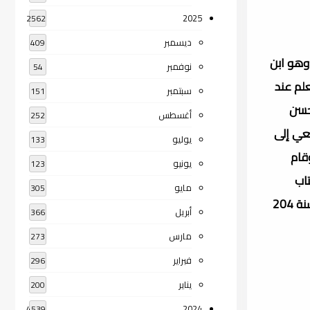
2025
2562
ديسمبر
409
طأ وهو ابن
نوفمبر
54
علم عند
سبتمبر
151
د بن الحسن
أغسطس
252
فعي إلى
يوليو
133
 سافر إلى بغداد للمرة الثانية، فقدِمها سنة 195 هـ، وقام
يونيو
123
صنيف كتاب
مايو
305
الرسالة الذي كتبه للمرة الأولى في بغداد، كما أخذ ينشر مذهبه الجديد، ويجادل مخالفيه، ويعلِّم طلابَ العلم، حتى توفي في مصر سنة 204
أبريل
366
مارس
273
فبراير
296
يناير
200
2024
4539