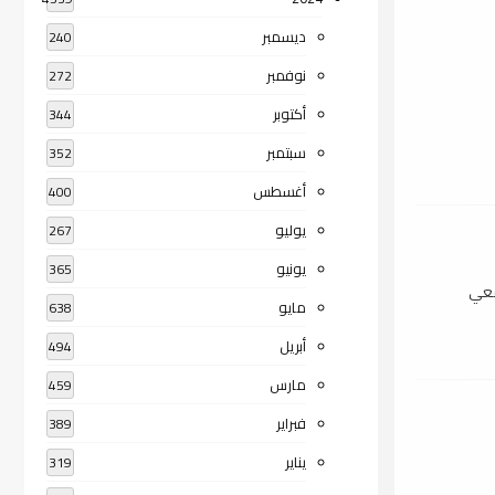
ديسمبر
240
نوفمبر
272
أكتوبر
344
سبتمبر
352
أغسطس
400
يوليو
267
يونيو
365
افعي
مايو
638
أبريل
494
مارس
459
فبراير
389
يناير
319