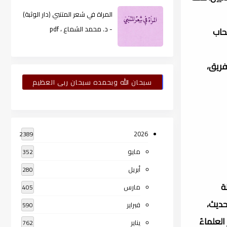
المراة في شعر المتنبي (دار الوثبة)
- د. محمد الشماع ، pdf
صحاب
فريق،
سبحان الله وبحمده سبحان ربى العظيم
2026
2389
مايو
352
أبريل
280
السنة
مارس
405
حديث،
فبراير
590
العلماءُ
يناير
762