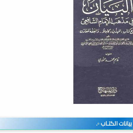
️ بيانات الكتـاب ▫️.