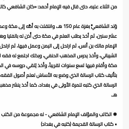
من الثناء عليه، حتى قال فيه الإمام أحمد: «كان الشافعي كال
وُلد الشافعيُّ بغزة عام 150 هـ، وانتقلت
عشر سنين، ثم أخذ يطلب العلم في مكة حتى أُذن له بالفتيا وه
الشيباني، وأخذ يدرس المذهب الحنفي، وبذلك اجتمع له فقه ا
هـ.
❅ الكاتب والمؤلف الإمام الشافعي - له مجموعة من الكتب وا
• كتاب الرسالة القديمة (كتبه في بغداد)