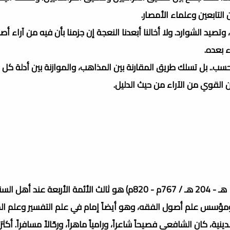
 التابعين وعلماء الأمصار.
تصيد الشوارد. ولا أخالنا أبعدنا النعجة إن جزمنا بأن فيه من آراء أ
 بعده.
. بل تسلك طريق المقارنة بين المذاهب، والموازنة بين أدلة كل 
ان القوي من الآراء من حيث الدليل.
أبو عبد الله محمد بن إدريس الشافعيّ المُطَّلِبِيّ القُرَشِيّ (150 هـ - 204 هـ / 767م - 820م) هو ثالث الأئمة الأربعة عند أهل 
ؤسس علم أصول الفقه، وهو أيضاً إمام في علم التفسير وعلم ال
، كان الشافعي فصيحاً شاعراً، ورامياً ماهراً، ورحّالاً مسافراً. أكثرَ 