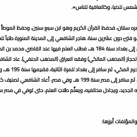
شمس للدنيا، وكالعافية للناس».
 به أمُّه إلى مكة وعمره سنتان، فحفظ القرآن الكريم وهو ابن سبع سنين، وحفظ المو
و فتىً دون عشرين سنة. هاجر الشافعي إلى المدينة المنورة طلباً لل
الإمام مالك بن أنس، ثم ارتحل إلى اليمن وعمل فيها، ثم ارتحل إلى بغداد سنة 184 هـ، فطلب العلم فيها عند القاضي محم
لحجاز (المذهب المالكي) وفقه العراق (المذهب الحنفي). عاد الشا
مكة وأقام فيها تسع سنوات تقريباً، وأخذ يُلقي دروسه في الحرم المكي، ثم
بتأليف كتاب الرسالة الذي وضع به الأساسَ لعلم أصول الفقه، ثم سافر إلى مصر سنة 199 هـ. وفي مصر، أعاد الشافعي ت
لمؤلفات أبرزها: