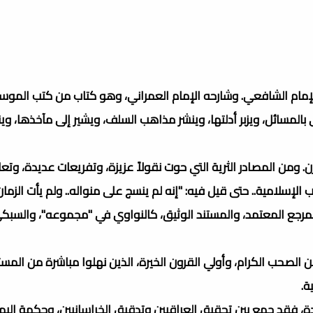
 الإمام الشافعي. وشارحه الإمام العمراني، وهو كتاب من كتب المو
لمسائل، ويزبر أدلتها، وينشر مذاهب السلف، ويشير إلى مآخذها، و
ومن المصادر الثرية التي حوت نقولاً عزيزة، وتفريعات عديدة، وتعلي
سلامية.. حتى قيل فيه: "إنه لم ينسج على منواله.. ولم يأت الزمان ب
المرجع المعتمد، والمستند الوثيق، كالنواوي في "مجموعه"، والسب
 من الصحب الكرام، وأولي القرون الخيرة، الذين نهلوا مباشرة من الم
ة.
، فقد جمع بين تحقيق العراقيين وتدقيق الخراسانيين، وحكمة اليمان