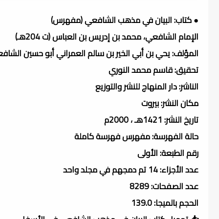
● كتاب: البيان في مذهب الشافعي (مفهرس)
الإمام الشافعي، محمد بن إدريس بن العباس (ت 204هـ)
المؤلف: يحي بن أبي الخير بن سالم العمراني أبو حسين الشافعي الي
تحقيق: قاسم محمد النوري
الناشر: دار المنهاج للنشر والتوزيع
مكان النشر: بيروت
تاريخ النشر: 1421هـ ، 2000م
حالة الفهرسة: مفهرس فهرسة كاملة
رقم الطبعة: الأولى
عدد الأجزاء: 14 تم دمجهم في مجلد واحد
عدد الصفحات: 8289
الحجم بالميجا: 139.0