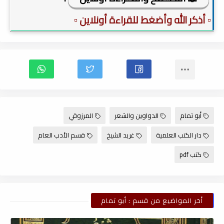
▫️ أذكر الله وأضغط للقراءة أونلاين ▫️
أبو تمام
الدواوين والشعر
المرزوقي
دار الكتب العلمية
غريد الشيخ
قسم الأدب العام
كتب pdf
أخر المواضيع من قسم : أبو تمام