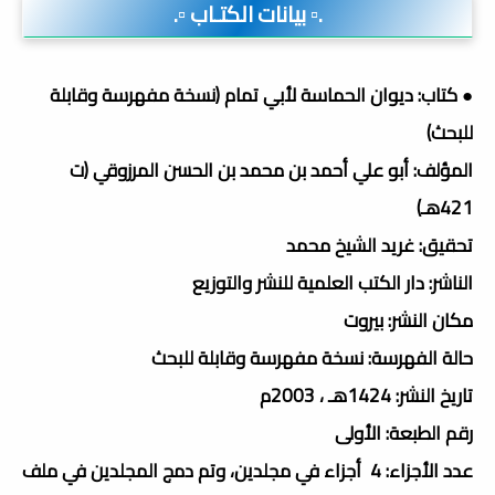
.▫️ بيانات الكتـاب ▫️.
● كتاب: ديوان الحماسة لأبي تمام (نسخة مفهرسة وقابلة
للبحث)
المؤلف: أبو علي أحمد بن محمد بن الحسن المرزوقي (ت
421هـ)
تحقيق: غريد الشيخ محمد
الناشر: دار الكتب العلمية للنشر والتوزيع
مكان النشر: بيروت
حالة الفهرسة: نسخة مفهرسة وقابلة للبحث
تاريخ النشر: 1424هـ ، 2003م
رقم الطبعة: الأولى
عدد الأجزاء: 4 أجزاء في مجلدين، وتم دمج المجلدين في ملف