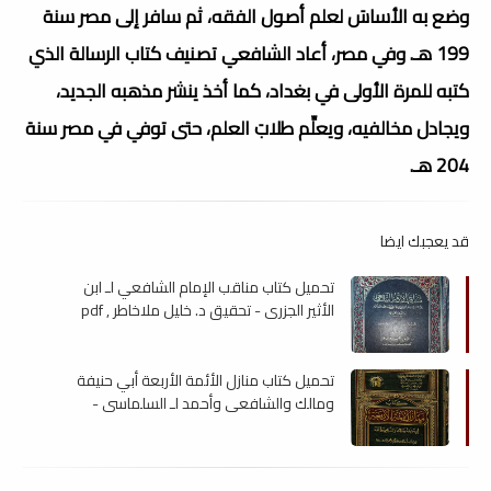
وضع به الأساسَ لعلم أصول الفقه، ثم سافر إلى مصر سنة
199 هـ. وفي مصر، أعاد الشافعي تصنيف كتاب الرسالة الذي
كتبه للمرة الأولى في بغداد، كما أخذ ينشر مذهبه الجديد،
ويجادل مخالفيه، ويعلِّم طلابَ العلم، حتى توفي في مصر سنة
204 هـ.
قد يعجبك ايضا
تحميل كتاب مناقب الإمام الشافعي لـ ابن
الأثير الجزرى - تحقيق د. خليل ملاخاطر , pdf
تحميل كتاب منازل الأئمة الأربعة أبي حنيفة
ومالك والشافعي وأحمد لـ السلماسي -
تحقيق د. محمود قدح , pdf