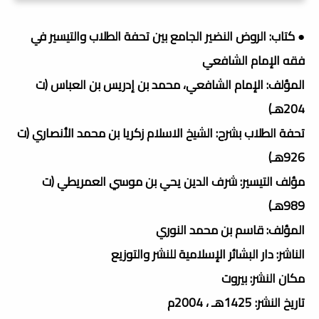
● كتاب: الروض النضير الجامع بين تحفة الطلاب والتيسير في
فقه الإمام الشافعي
المؤلف: الإمام الشافعي، محمد بن إدريس بن العباس (ت
204هـ)
تحفة الطلاب بشرح: الشيخ الاسلام زكريا بن محمد الأنصاري (ت
926ھـ)
مؤلف التيسير: شرف الدين يحي بن موسي العمريطي (ت
989ھـ)
المؤلف: قاسم بن محمد النوري
الناشر: دار البشائر الإسلامية للنشر والتوزيع
مكان النشر: بيروت
تاريخ النشر: 1425هـ ، 2004م