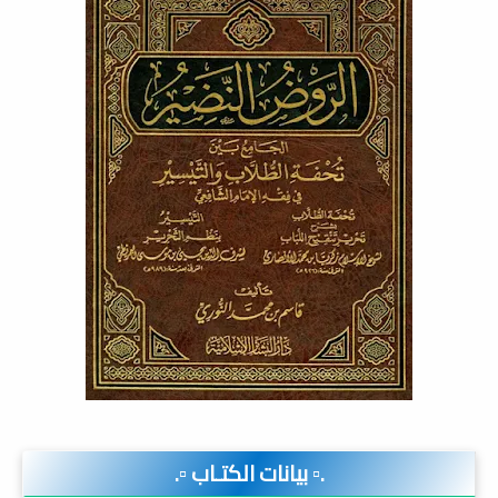
.▫️ بيانات الكتـاب ▫️.