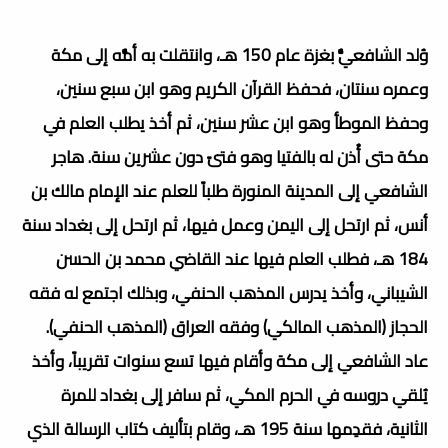
وُلد الشافعيُّ بغزة عام 150 هـ، وانتقلت به أمُّه إلى مكة
وعمره سنتان، فحفظ القرآن الكريم وهو ابن سبع سنين،
وحفظ الموطأ وهو ابن عشر سنين، ثم أخذ يطلب العلم في
مكة حتى أُذن له بالفتيا وهو فتىً دون عشرين سنة. هاجر
الشافعي إلى المدينة المنورة طلباً للعلم عند الإمام مالك بن
أنس، ثم ارتحل إلى اليمن وعمل فيها، ثم ارتحل إلى بغداد سنة
184 هـ، فطلب العلم فيها عند القاضي محمد بن الحسن
الشيباني، وأخذ يدرس المذهب الحنفي، وبذلك اجتمع له فقه
الحجاز (المذهب المالكي) وفقه العراق (المذهب الحنفي).
عاد الشافعي إلى مكة وأقام فيها تسع سنوات تقريباً، وأخذ
يُلقي دروسه في الحرم المكي، ثم سافر إلى بغداد للمرة
الثانية، فقدِمها سنة 195 هـ، وقام بتأليف كتاب الرسالة الذي