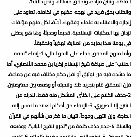
ألفاظه، ويبين مراده، ويحقق مسائله، ويحرر دلائله".
والكتاب بحق فريد في نهجه، عظيم في تكامله، تعاود على
إنجازه والاعتناء به علماء وفقهاء أجلّة، لكل منهم مؤلفات
تزدان بها المكتبات الإسلامية، قديماً وحديثاً، وها هو يحظى
في يومنا هذا بمزيد من العناية، تهذيباً وتحقيقاً.
وأما منهج المحقق فجاء على النحو التالي: 1-إبقاء "تحفة
الطلاب" على صياغة شيخ الإسلام زكريا بن محمد الأنصاري، أما
ما حشده فيه من توثيق أو نقل حكم مختلف فيه عن جماعة،
فإن المحقق قام بتجريد ذلك وتنحيته أو وضعه بين معترضتين.
2-حذف الكلام على الخنثى المشكل منه فقط، لندرته من
الشرح إلا الضروري. 3-الإبقاء من أحكام العبيد ما تمس إليه
الحاجة، وإن انتهى وجوداً، لتبيان ما ذكر من شأنهم في القرآن
والسنة. 4-عدم حذف كلمة من "تحرير تنقيح اللباب"، ووضعه
بين قوسين. 5-توزيع النص وترقيمه وضبط كلماته. 6-تخريج