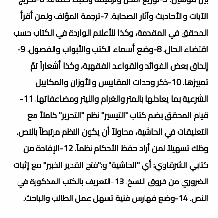
الآيات والأحاديث وآثار الصحابة. 7-ترجمة المؤلف ولمن أقرأ
المحقق في المقدمة، وكذا للأعلام الواردة في الكتاب حسب
اقتضاء الحال. 8-وضع أسماء الكتب والأبواب والفصول. 9-
إلحاق بعض الفوائد والقواعد الفقهية، وكذا أشعاراً تمّ
تمييزها. 10-ذكر وحدات المقاييس والأوزان والمكاييل
الشرعية بما يعادلها بالمتر والغرام والليتر ومضاعفاتها. 11-
قيام المحقق بضم كتاب "التيسير" نظم "التحرير" كاملاً مع
التعليقات في الحاشية، محاولاً أن يكون النظم مرتبطاً بالنص،
وذلك تسهيلاً لمن أراد حفظ الأحكام نظماً. 12-الإفادة من
كتابي الشرقاوي: أي "الحاشية" و:"فتح القدير الخبير" مع إثبات
الضروري من فروق النسخ. 13-التعريف بالكتب المذكورة في
النص. 14-وضع فهارس فنية تسهل عمل الطالب والباحث.