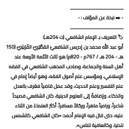
ــــــــــــــــــــــــــــــــــــــــــــــ
▫️ ✒️ نبذة عن المؤلف : ▫️
ــــــــــــــــــــــــــــــــــــــــــــــ
🏷️ التعريف بـ الإمام الشافعي (ت 204هـ):
أبو عبد الله محمد بن إدريس الشافعيّ المُطَّلِبِيّ القُرَشِيّ (150
هـ - 204 هـ / 767م - 820م) هو ثالث الأئمة الأربعة عند
أهل السنة والجماعة، وصاحب المذهب الشافعي في الفقه
الإسلامي، ومؤسس علم أصول الفقه، وهو أيضاً إمام في
علم التفسير وعلم الحديث، وقد عمل قاضياً فعُرف بالعدل
والذكاء. وإضافةً إلى العلوم الدينية، كان الشافعي فصيحاً
شاعراً، ورامياً ماهراً، ورحّالاً مسافراً. أكثرَ العلماءُ من الثناء
عليه، حتى قال فيه الإمام أحمد: «كان الشافعي كالشمس
للدنيا، وكالعافية للناس».