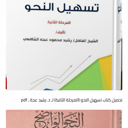
تحميل كتاب تسهيل النحو (المرحلة الثانية) لـ د. رشيد عجة , pdf