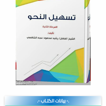
.▫️ بيانات الكتـاب ▫️.