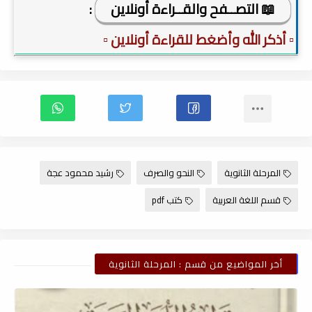
📖 التصــفح والقــراءة أونلاين
:
▫️ أذكر الله وأضغط للقراءة أونلاين ▫️
المرحلة الثانوية
النحو والصرف
رشيد محمود عجة
قسم اللغة العربية
كتب pdf
أخر المواضيع من قسم : المرحلة الثانوية