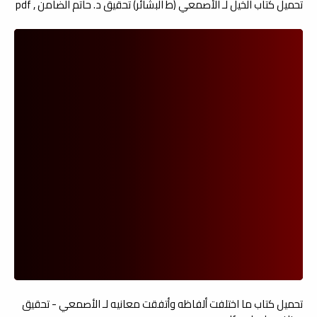
تحميل كتاب الخيل لـ الأصمعي (ط البشائر) تحقيق د. حاتم الضامن , pdf
تحميل كتاب ما اختلفت ألفاظه وأتفقت معانيه لـ الأصمعي - تحقيق