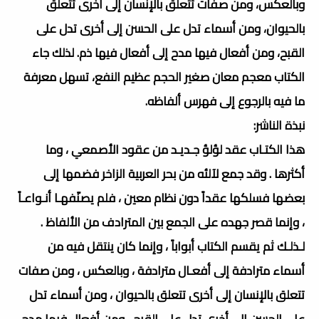
وبالعكس، ومن صفات تتعلق بالإنسان إلى أخرى تتعلق
بالحيوان، ومن أسماء تدل على الحسن إلى أخرى تدل على
القبح، ومن أفعال فيها مدح إلى أفعال فيها ذم. لذلك جاء
الكتاب معجم معان صغير الحجم عظيم النفع، تسهل معرفة
ما فيه بالرجوع إلى فهرس ألفاظه.
نبذة الناشر:
هذا الكتـاب عقد لؤلؤ جـديـد من عقود الأصمعي ، وما
أكثرها . وقد جمع لآلئه من بحر العربية الزاخر فضمها إلى
بعضها فسلكها عقداً دون نظام معين ، فلم يصنّفهـا أنـواعـاً
، وإنما قصر جهده على الجمع بين المترادف من الألفاظ .
لـذلـك ثم يقسم الكتاب أبواباً ، وإنما كان ينتقل فيه من
أسماء مترادفة إلى أفعـال مترادفة ، وبالعكس ، ومن صفات
تتعلق بالإنسان إلى أخرى تتعلق بالحيوان ، ومن أسماء تدل
على الحسن إلى أخرى تدل على القبح ، ومن أفعال فيها مدح