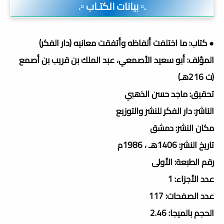
.▫️ بيانات الكتـاب ▫️.
● كتاب: ما اختلفت ألفاظه وأتفقت معانيه (دار الفكر)
المؤلف: أبو سعيد الأصمعي، عبد الملك بن قريب بن أصمع
(ت 216هـ)
تحقيق: ماجد حسن الذهبي
الناشر: دار الفكر للنشر والتوزيع
مكان النشر: دمشق
تاريخ النشر: 1406هـ ، 1986م
رقم الطبعة: الأولى
عدد الأجزاء: 1
عدد الصفحات: 117
الحجم بالميجا: 2.46