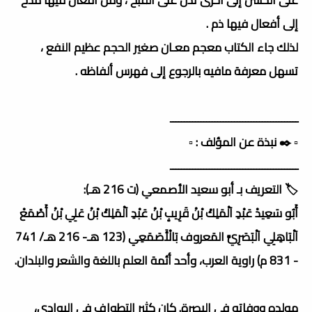
إلى أفعال فيها ذم .
لذلك جاء الكتاب معجم معـان صغير الحجم عظيم النفع ،
تسهل معرفة مافيه بالرجوع إلى فهرس ألفاظه .
ــــــــــــــــــــــــــــــــــــــــــــــ
▫️ ✒️ نبذة عن المؤلف : ▫️
ــــــــــــــــــــــــــــــــــــــــــــــ
🏷️ التعريف بـ أبو سعيد الأصمعي (ت 216 هـ):
أَبُو سَعِيدْ عَبْدِ اَلْمَلِكْ بْنْ قَرِيبٍ بْنْ عَبْدِ اَلْمَلِكْ بْنْ عَلِي بْنْ أَصْمَعْ
اَلْبَاهِلِي اَلْبَصَرِيَّ المَعروف بَالْأَصَمَعِي (123 هـ- 216 هـ/ 741
- 831 م) راوية العرب، وأحد أئمة العلم باللغة والشعر والبلدان.
مولده ووفاته في البصرة. كان كثير التطواف في البوادي،