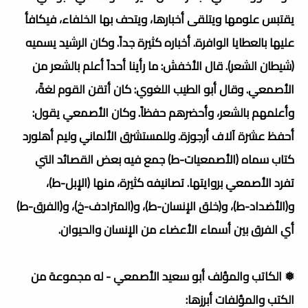
يقتبس علومها ويتلقى أخبارها، ويتحف بها الخلفاء، فيكافأ
عليها بالعطايا الوافرة. أخباره كثيرة جداً. وكان الرشيد يسميه
(شيطان الشعر). قال الأخفش: ما رأينا أحداً أعلم بالشعر من
الأصمعي. وقال أبو الطيب اللغوي: كان أتقن القوم لغةً،
وأعلمهم بالشعر، وأحضرهم حفظاً. وكان الأصمعي يقول:
أحفظ عشرة آلاف أرجوزة. وللمستشرق الألماني وليم أهلورد
كتاب سماه (الأصمعيات-ط) جمع فيه بعض القصائد التي
تفرد الأصمعي بروايتها. تصانيفه كثيرة، منها (الإبل-ط)،
و(الأضداد-ط)، و(خلق الإنسان-ط)، و(المترادف-خ)، و(الفرق-ط)
أي الفرق بين أسماء الأعضاء من الإنسان والحيوان.
❅ الكاتب والمؤلف أبو سعيد الأصمعي - له مجموعة من
الكتب والمؤلفات أبرزها: