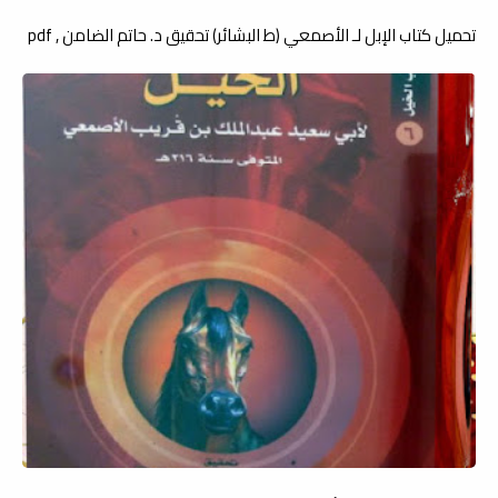
تحميل كتاب الإبل لـ الأصمعي (ط البشائر) تحقيق د. حاتم الضامن , pdf