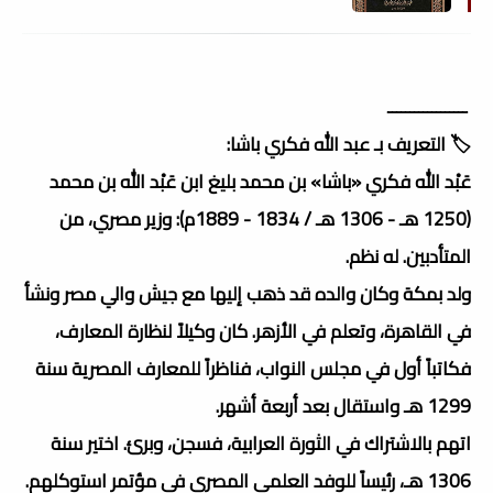
ــــــــــــــــــ
🏷️ التعريف بـ عبد الله فكري باشا:
عَبْد الله فكري «باشا» بن محمد بليغ ابن عَبْد الله بن محمد
(1250 هـ - 1306 هـ‍ / 1834 - 1889م): وزير مصري، من
المتأدبين. له نظم.
ولد بمكة وكان والده قد ذهب إليها مع جيش والي مصر ونشأ
في القاهرة، وتعلم في الأزهر. كان وكيلاً لنظارة المعارف،
فكاتباً أول في مجلس النواب، فناظراً للمعارف المصرية سنة
1299 هـ واستقال بعد أربعة أشهر.
اتهم بالاشتراك في الثورة العرابية، فسجن، وبرئ. اختير سنة
1306 هـ، رئيساً للوفد العلمي المصري في مؤتمر استوكلهم.