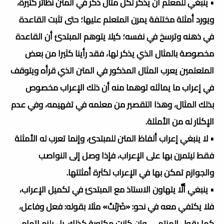
• ينبغي للمعلم أن يذكر لكل مثال ذُكر في المتن نظائر كثيرة،
ويورد أمثلة مختلفة يمرن المتعلم عليها؛ حتى تثبت القاعدة
في ذهنه وترسخ في نفسه؛ كيلا يتوهم المبتدئ أن القاعدة
مخصوصة بالمثال الذي يذكر لها، فقد رأينا كثيرا من بعض
المتعلمين يعرب المثال المذكور في المتن الذي قرأه ويتوقف
في إعراب ما يماثله توهما منه أن ذلك الإعراب مخصوص
بذلك المثال، وهذا التقصير من معلمه في تفهيمه، وفي عدم
الإكثار له من الأمثلة.
• لا ينبغي إعراب ألفاظ المتن للمبتدئ، وإنما تعرب له الأمثلة
فقط ليتمرن بها على الإعراب، فإذا وصل إلى النواصب
والجوازم تمكن بها في الإعراب لكثرة أمثلتها.
• ينبغي أَلَّا يتهاون الاستاذ مع المبتدئ في تكميل الإعراب،
فلا يكتفي معه في نحو: «ضَرَبْتُ» مثلا بقوله: فعل وفاعل،
كما يقول المنتهي، وإن كانت مكتوبة كذلك، بل يلزم إتمام