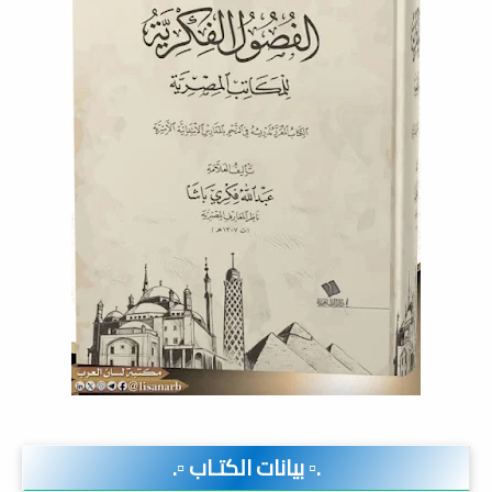
.▫️ بيانات الكتـاب ▫️.