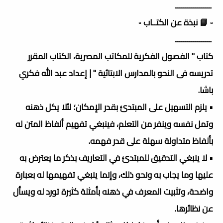
ــــــــــــــــــ
▫️ 📘 نبذة عن الكتــاب ▫️
ــــــــــــــــــ
كتاب " الفصول الفكرية للمكاتب المصرية، الكتاب المقرر
تدريسه فى النحو بالمدارس الابتائية " | إعداد عبد الله فكري
باشا.
• يلزم التسهيل على المبتدئ بقدر الإمكان؛ لئلا يكل ذهنه
وتمل نفسه وينفر من التعلم، فينبغي تفهيم ألفاظ المتن له
بألفاظ متداولة سهلة على قدر فهمه.
• لا ينبغي التدقيق للمبتدئ في التعاريف بذكر ما يعترض به
عليها وما يجاب به ونحو ذلك، وإنما ينبغي تفهيمها له بعبارة
واضحة، وتثبيت المعرف في ذهنه بأمثلة كثيرة تورد له ويسأل
عن نظائرها.