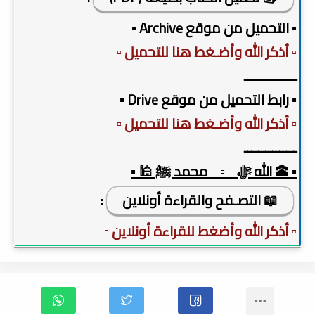
▪️ التحميل من موقع Archive ▪️
▫️ أذكر الله وأضـغط هنا للتحميل ▫️
ـــــــــــــــ
▪️ رابط التحميل من موقع Drive ▪️
▫️ أذكر الله وأضـغط هنا للتحميل ▫️
ـــــــــــــــ
▪️ 🕋 الله ﷻ _▫️_ محمد ﷺ 🕌 ▪️
📖 التصـفح والقراءة أونلاين
:
▫️ أذكر الله وأضغط للقراءة أونلاين ▫️