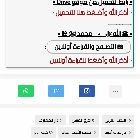
▪️ رابط التحميل من موقع Drive ▪️
▫️ أذكر الله وأضـغط هنا للتحميل ▫️
ـــــــــــــــ
▪️ 🕋 الله ﷻ _▫️_ محمد ﷺ 🕌 ▪️
📖 التصـفح والقراءة أونلاين
:
▫️ أذكر الله وأضغط للقراءة أونلاين ▫️
الأدب العربى
امرؤ القيس
دار المعارف
دراسات أدبية
قسم الأدب العام
كتب pdf