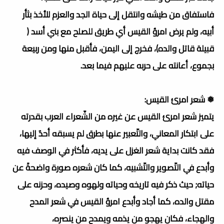
فاستفاق من طيشه وانتقل إلى حياة الجد والعزم للأخذ بثأر
أبيه، ولم يرض امرؤ القيس أي طريق للصلح مع بني أسد (
قبيلة قاتل والده)، فخرج إلى اليمن، فأقبل منها ومن ربيعة
بجموع، أعانته على حربه عليهم فيما بعد.
❅ شعر امرئ القيس:
يتميز شعر امرئ القيس عن غيره من الشّعراء العرب بقدرته
على ابتكار المعاني، والتّعبير عنها بطرق لم يسبقه أحدٌ إليها،
فقد كانت بداية شعر الغزل على يديه، فأكثر في الوصف فيه
وأبدع في التّصوير والتّشبيه، كما كان شعره صورة واضحةً عن
حياته; حيث ذكر فيه تاريخه وحياته ولهوه وصيده، وحزنه على
مقتل والده، كما أجاد وأبدع امرؤ القيس في شعر المدح
والهجاء، فكان يهجو من يذمه ويمدح من ينصره،