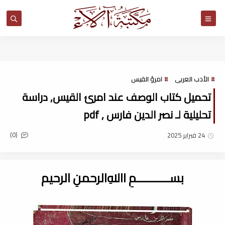
مكتبة آلاء
الأدب العربى
امرؤ القيس
تحميل كتاب الوصف عند امرئ القيس, دراسة
تحليلية لـ نصر الدين فارس , pdf
(0)
24 فبراير 2025
بســـــــــــمِ اﷲِالرحمنِ الرحيم