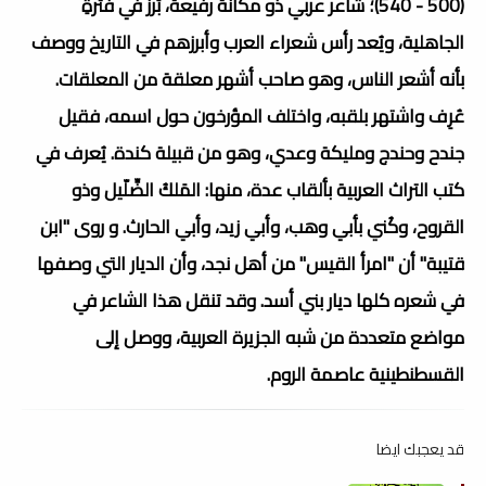
(500 - 540)؛ شاعر عربي ذو مكانة رفيعة، بَرز في فترةِ
الجاهلية، ويُعد رأس شعراء العرب وأبرزهم في التاريخ ووصف
بأنه أشعر الناس، وهو صاحب أشهر معلقة من المعلقات.
عُرِف واشتهر بلقبه، واختلف المؤرخون حول اسمه، فقيل
جندح وحندج ومليكة وعدي، وهو من قبيلة كندة. يُعرف في
كتب التراث العربية بألقاب عدة، منها: المَلكُ الضِّلّيل وذو
القروح، وكُني بأبي وهب، وأبي زيد، وأبي الحارث. و روى "ابن
قتيبة" أن "امرأ القيس" من أهل نجد، وأن الديار التي وصفها
في شعره كلها ديار بني أسد. وقد تنقل هذا الشاعر في
مواضع متعددة من شبه الجزيرة العربية، ووصل إلى
القسطنطينية عاصمة الروم.
قد يعجبك ايضا