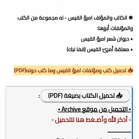
❅ الكاتب والمؤلف امرؤ القيس - له مجموعة من الكتب
والمؤلفات أبرزها:
• ديوان شعر امرؤ القيس
• معلقة أمرئ القيس (قفا نبك)
📥 تحميل كتب ومؤلفات امرؤ القيس وما كتب حوله(PDF)
📥 تحميل الكتاب بصيغة (PDF)
:
▪️ التحميل من موقع Archive ▪️
▫️ أذكر الله وأضـغط هنا للتحميل ▫️
ـــــــــــــــ