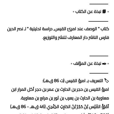
ــــــــــــــــــ
▫️ 📘 نبذة عن الكتاب ▫️
ـــــــــــــــــــ
كتاب " الوصف عند امرئ القيس, دراسة تحليلية " لـ نصر الدين
فارس الناشر دار المعارف للنشر والتوزيع.
ــــــــــــــــــ
▫️ ✒️ نبذة عن المؤلف ▫️
ــــــــــــــــــ
🏷️ التعريف بـ امرؤ القيس (ت 86 ق.هـ):
امرؤ القيس بن حجر بن الحارث بن عمر بن حجر آكل المرار ابن
معاوية بن الحارث بن يعرب بن ثور بن مرتع بن معاوية.
اُمْرُؤُ القَيْس بْنُ حُجْرُ بْنُ الحَارِثِ الكِنْدِي (46 ق.هـ - 86 ق.هـ)