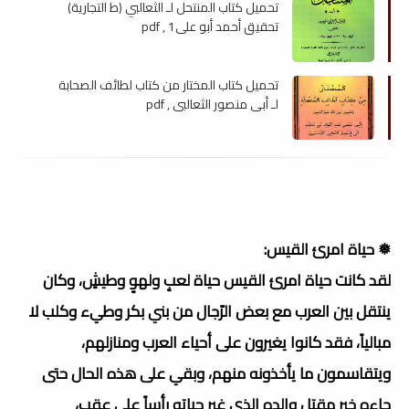
تحميل كتاب المنتحل لـ الثعالبي (ط التجارية)
تحقيق أحمد أبو علي1 , pdf
تحميل كتاب المختار من كتاب لطائف الصحابة
لـ أبى منصور الثعالبي , pdf
❅ حياة امرئ القيس:
لقد كانت حياة امرئ القيس حياة لعبٍ ولهوٍ وطيشٍ، وكان
ينتقل بين العرب مع بعض الرّجال من بني بكر وطيء وكلب لا
مبالياً، فقد كانوا يغيرون على أحياء العرب ومنازلهم،
ويتقاسمون ما يأخذونه منهم، وبقي على هذه الحال حتى
جاءه خبر مقتل والده الذي غير حياته رأساً على عقب،