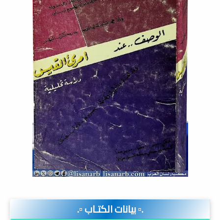
.▫️ بيانات الكتـاب ▫️.