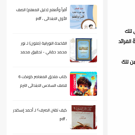
أقرأ وأتعلم (دليل المعلم) الصف
الأول الابتدائى ، pdf
 تلك
 الفرائد
القاعدة النورانية (ملون) لـ نور
محمد حقاني - تحقيق محمد
ن تلكَ
الراعى ، pdf
كتاب ملحق المعاصر كونكت 6
للصف السادس الابتدائى الترم
الأول 2024م ، pdf
كيف تقتن الصرف؟ لـ أحمد إسكندر
، pdf