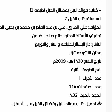
● كتاب: فوائد النيل بفضائل الخيل (طبعة 2)
السلسلة: كتب الخيل 7
المؤلف: علي الطبري؛ علي بن عبد القادر بن محمد بن يحيى الطبري (ت
تحقيق: الأستاذ الدكتور حاتم صالح الضامن
الناشر: دار البشائر للطباعة والنشر والتوزيع
مكان النشر: دمشق
تاريخ النشر: 1430هـ ، 2009م
رقم الطبعة: الثانية
عدد الأجزاء: 1
عدد الصفحات: 114
الحجم بالميجا: 4.32
📥 تحميل كتاب فوائد النيل بفضائل الخيل فى الأسفل.