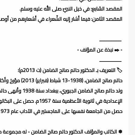
المقصد السّابع: في خيل النبيّ صلى الله عليه وسلم.
المقصد الثامن: فيما أشار إليه الشّعراء في أشعارهم من أوصا
ــــــــــــــــــ
▫️ ✒️ نبذة عن المؤلف ▫️
ــــــــــــــــــ
🏷️ التعريف بـ الدكتور حاتم صالح الضامن (ت 2013م):
حاتم صالح الضامن، (1938-13 شباط (فبراير) 2013) مؤرخ وأكاديمي ومحقق عراقي.
حصل من الجامعة نفسها على الماجستير في الآداب عام 1973 والدكتوراة عام 1977م..
❅ الكاتب والمؤلف الدكتور حاتم صالح الضامن - له مجموعة من