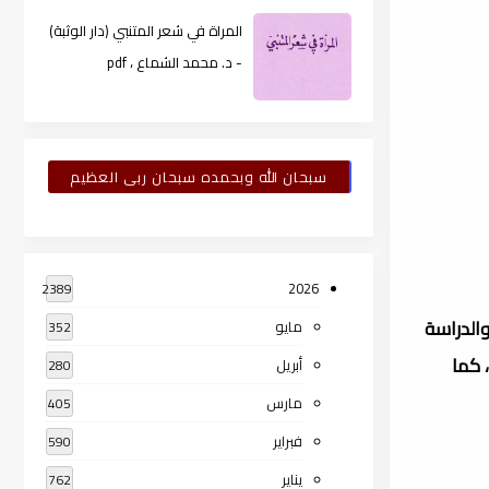
المراة في شعر المتنبي (دار الوثبة)
- د. محمد الشماع ، pdf
سبحان الله وبحمده سبحان ربى العظيم
2026
2389
 ببغداد سنة 1938 وأنهى حاتم الضامن الدراسة المتوسطة في متوسطة الأعظمية سنة 1955م، والدراسة
مايو
352
 سنة 1957م. حصل على البكالوريوس في اللغة العربية من كلية الآداب، جامعة بغداد، سنة 1961م، كما
أبريل
280
مارس
405
فبراير
590
يناير
762