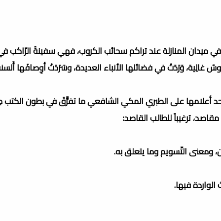
اً في ميدان المنازلة عند تراكم سحائب الكروب، فهي سفينةُ الرّاكب في
لِية، وَرَدَتْ في فضائلها الأنباء العديدة، وسَرَدَتْ أوِصافَها أَلسنةُ
 ملة وأحد أعلامها على الطبري المكي الشافعي ما تفرًّقَ في بطون الكتب مِ
 مقاصد، ترغيباً للطالب القاصد:
 ومعنى التّسويم وما يتعلق به.
الواردة فيها.