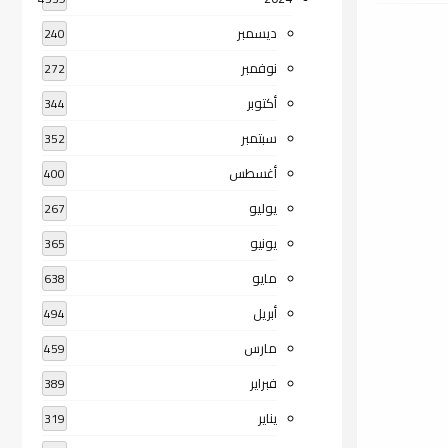
ديسمبر
240
نوفمبر
272
أكتوبر
344
سبتمبر
352
أغسطس
400
يوليو
267
يونيو
365
مايو
638
أبريل
494
مارس
459
فبراير
389
يناير
319