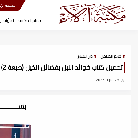
مكتبة آلاء
الصفحة الرئي
أقسام المكتبة
المؤلفين
حاتم الضامن
دار البشائر
تحميل كتاب فوائد النيل بفضائل الخيل (طبعة 2) لـ علي الطبري - تحقيق د. حاتم الضامن , pdf
28 فبراير 2025
بســــــــ