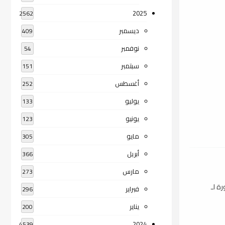
2025
2562
ديسمبر
409
نوفمبر
54
سبتمبر
151
أغسطس
252
يوليو
133
يونيو
123
مايو
305
أبريل
366
مارس
273
ة لـ
فبراير
296
يناير
200
2024
4539