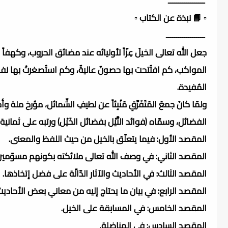
ــــــــــــــــــ
▫️ 📘 نبذة عن الكتاب ▫️
ـــــــــــــــــــ
جعل الله تعالى الخيلَ عِزّاً لأوليائه عند مضائق الحروب، وكهف
المواكب، كم افتُتحت بها حصونٌ عاليةٌ، وكم استُصغرتْ بها نفوسٌ غا
المُفيدة.
ولمّا كانَ جمعُ المُتَفَرِّقِ مُنْبِئاً عن لطيفِ الشّمائل، مؤرخ
الفضائل، وسمّاه (فوائد النَّيْل بفضائل الخَيْل) ورتبه على ثمانية
المقصد الأول: فيما يتعلّق بالخيل من حيث اللفظ والمعنى.
المقصد الثاني: في وصف الله تعالى ملائكته بكونهم مسوّمين،
المقصد الثالث: في الأحاديث والآثار الدّالّة على فضل إتخاذها.
المقصد الرابع: في بيان ما يحتاج إليه من معاني بعض الأحاديث 
المقصد الخامس: في المسابقة على الخيل.
المقصد السادس: في المناضلة.