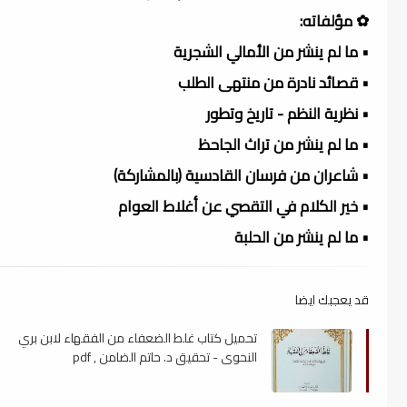
✿ مؤلفاته:
• ما لم ينشر من الأمالي الشجرية
• قصائد نادرة من منتهى الطلب
• نظرية النظم - تاريخ وتطور
• ما لم ينشر من تراث الجاحظ
• شاعران من فرسان القادسية (بالمشاركة)
• خير الكلام في التقصي عن أغلاط العوام
• ما لم ينشر من الحلبة
قد يعجبك ايضا
تحميل كتاب غلط الضعفاء من الفقهاء لابن بري
النحوي - تحقيق د. حاتم الضامن , pdf