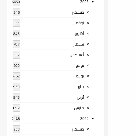
2023
6650
ديسمبر
546
نوفمبر
511
أكتوبر
848
سبتمبر
787
أغسطس
517
يوليو
200
يونيو
462
مايو
939
أبريل
948
مارس
892
2022
7148
ديسمبر
253