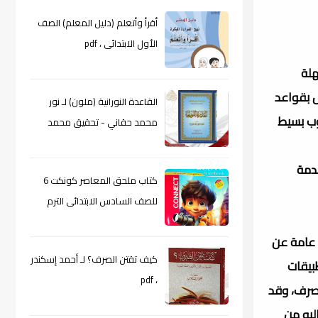
أقرأ وأتعلم (دليل المعلم) الصف
الأول الابتدائى ، pdf
هلة
ص بقواعد
القاعدة النورانية (ملون) لـ نور
وب بسيط
محمد حقاني - تحقيق محمد
الراعى ، pdf
قدمة
كتاب ملحق المعاصر كونكت 6
للصف السادس الابتدائى الترم
الأول 2024م ، pdf
ت عامة عن
كيف تقتن الصرف؟ لـ أحمد إسكندر
بيقات
، pdf
لصرف، وقد
ليه من