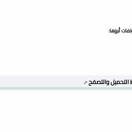
ات أبرزها:
بط التحميل والتصفح ▫️.