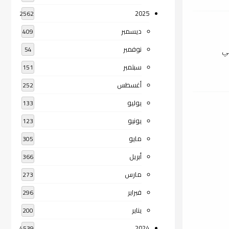
2025
2562
ديسمبر
409
نوفمبر
54
بي
سبتمبر
151
أغسطس
252
يوليو
133
يونيو
123
مايو
305
أبريل
366
مارس
273
فبراير
296
يناير
200
2024
4539