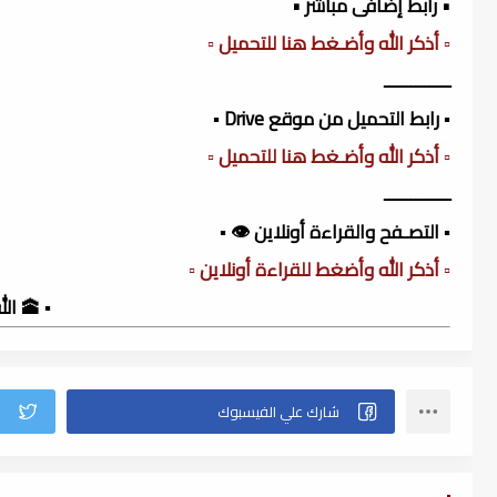
• رابط إضافى مباشر •
▫️ أذكر الله وأضـغط هنا للتحميل ▫️
ـــــــــــــــ
▪️ رابط التحميل من موقع Drive ▪️
▫️ أذكر الله وأضـغط هنا للتحميل ▫️
ـــــــــــــــ
▪️ التصـفح والقراءة أونلاين 👁️ ▪️
▫️ أذكر الله وأضغط للقراءة أونلاين ▫️
▪️ 🕋 ا