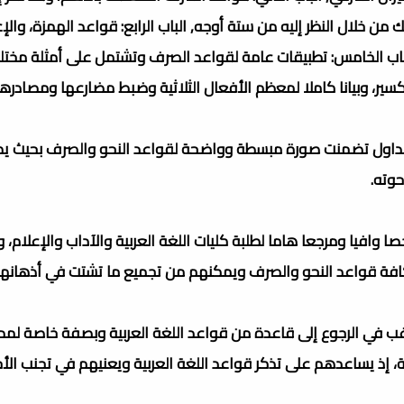
من خلال النظر إليه من ستة أوجه, الباب الرابع: قواعد الهمزة، والإ
باب الخامس: تطبيقات عامة لقواعد الصرف وتشتمل على أمثلة مختلف
، وبيانا كاملا لمعظم الأفعال الثلاثية وضبط مضارعها ومصادرها
لجداول تضمنت صورة مبسطة وواضحة لقواعد النحو والصرف بحيث 
حوته.
ا وافيا ومرجعا هاما لطلبة كليات اللغة العربية والآداب والإعلام، 
كافة قواعد النحو والصرف ويمكنهم من تجميع ما تشتت في أذهانهم
يرغب في الرجوع إلى قاعدة من قواعد اللغة العربية وبصفة خاصة لم
فة، إذ يساعدهم على تذكر قواعد اللغة العربية ويعنيهم في تجنب الأ