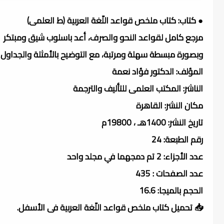
● كتاب: كتاب ملخص قواعد اللّغة العربية (ط العلمى)
مرجع كامل لقواعد النحو والصرف، أعد باسلوب شيق ومبتكر
وبصورة مبسطة سهلة ومرتبة، مع التوضيح بالأمثلة والجداول
المؤلف: الدكتور فؤاد نعمة
الناشر: المكتب العلمى للتأليف والترجمة
مكان النشر: القاهرة
تاريخ النشر: 1400هـ ، 19800م
رقم الطبعة: 24
عدد الأجزاء: 2 تم دمجهما في مجلد واحد
عدد الصفحات : 435
الحجم بالميجا: 16.6
📥 تحميل كتاب ملخص قواعد اللّغة العربية فى الأسفل.