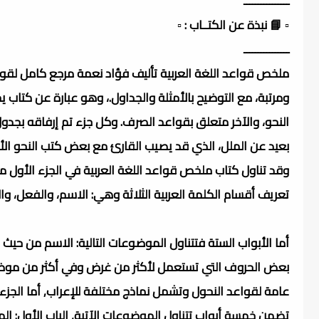
ــــــــــــــــ
▫️ 📘 نبذة عن الكتــاب : ▫️
ــــــــــــــــ
ملخص قواعد اللغة العربية تأليف فؤاد نعمة مرجع كامل لق
ومرتبة، مع التوضيح بالأمثلة والجداول.، وهو عبارة عن كتا
النحو، والآخر متعلق بقواعد الصرف. وكل جزء تم إرفاقه بج
بعيد عن الملل، الذي قد يصيب القارئ مع بعض كتب النحو الأ
وقد تناول كتاب ملخص قواعد اللغة العربية في الجزء الأول 
تعريف أقسام الكلمة العربية الثلاثة وهي: الاسم، والفعل، وال
أما الأبواب الستة فتتناول الموضوعات التالية: الاسم من حيث 
بعض الحروف التي تستعمل لأكثر من غرض وفي أكثر من موضع, ال
عامة لقواعد النحول وتشمل نماذج مختلفة للإعراب, أما الجز
تضمن خمسة أبواب تتناول الموضوعات الآتية, الباب الأول: المي