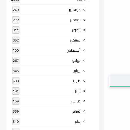
ديسمبر
240
نوفمبر
272
أكتوبر
344
سبتمبر
352
أغسطس
400
يوليو
267
يونيو
365
مايو
638
أبريل
494
مارس
459
فبراير
389
يناير
319