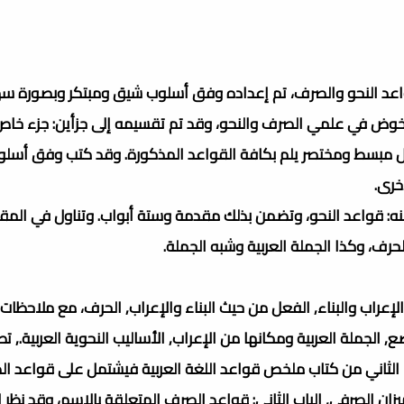
واعد النحو والصرف، تم إعداده وفق أسلوب شيق ومبتكر وبصورة س
ب يخوض في علمي الصرف والنحو، وقد تم تقسيمه إلى جزأين: جزء خا
دول مبسط ومختصر يلم بكافة القواعد المذكورة. وقد كتب وفق أسل
خرى.
منه: قواعد النحو، وتضمن بذلك مقدمة وستة أبواب. وتناول في الم
حرف، وكذا الجملة العربية وشبه الجملة.
الإعراب والبناء, الفعل من حيث البناء والإعراب, الحرف، مع ملاحظا
جملة العربية ومكانها من الإعراب, الأساليب النحوية العربية., تط
ء الثاني من كتاب ملخص قواعد اللغة العربية فيشتمل على قواعد ا
زان الصرفي, الباب الثاني: قواعد الصرف المتعلقة بالاسم، وقد نظر إ