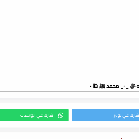
لله ﷻ _▫️_ محمد ﷺ 🕌 ▪️