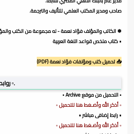
مدير عام بالبنك الأهلي المصري سابقا.
صاحب ومدير المكتب العلمي للتأليف والترجمة.
❅ الكاتب والمؤلف فؤاد نعمة - له مجموعة من الكتب والمؤلف
• كتاب ملخص قواعد اللغة العربية
📥 تحميل كتب ومؤلفات فؤاد نعمة (PDF)
.▫️ روا
▪️ التحميل من موقع Archive ▪️
▫️ أذكر الله وأضـغط هنا للتحميل ▫️
• رابط إضافى مباشر •
▫️ أذكر الله وأضـغط هنا للتحميل ▫️