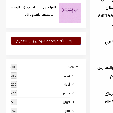
علال
المراة في شعر المتنبي (دار الوثبة)
- د. محمد الشماع ، pdf
ة لتثنية
.
يكفي
سبحان الله وبحمده سبحان ربى العظيم
والمدارس
2026
2389
.
مايو
352
أبريل
280
درسي
مارس
405
خطاء
فبراير
590
يناير
762