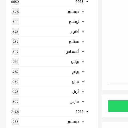
2023
6650
ديسمبر
546
نوفمبر
511
أكتوبر
848
سبتمبر
787
أغسطس
517
يوليو
200
يونيو
462
مايو
939
أبريل
948
مارس
892
2022
7148
ديسمبر
253