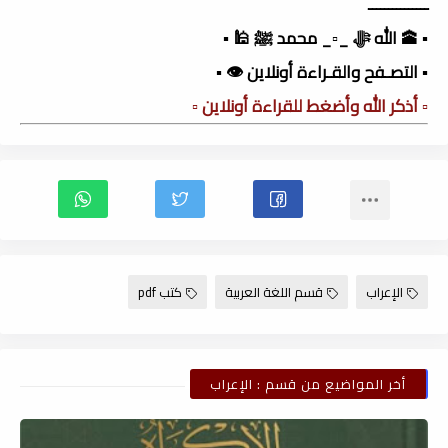
ـــــــــــــــ
▪️ 🕋 الله ﷻ _▫️_ محمد ﷺ 🕌 ▪️
▪️ التصـفح والقـراءة أونلاين 👁️ ▪️
▫️ أذكر الله وأضغط للقراءة أونلاين ▫️
الإعراب
قسم اللغة العربية
كتب pdf
أخر المواضيع من قسم : الإعراب