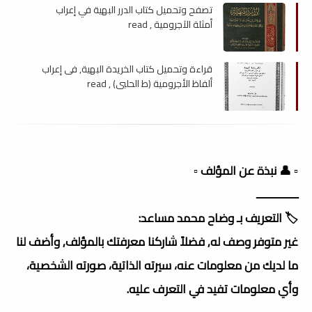
تصفح وتحميل كتاب الدرر البهية في إعراب
أمثلة الآجرومية , read
قراءة وتحميل كتاب الخريدة البهية, فى إعراب
ألفاظ الأجرومية (ط الحلبى) , read
▫️ 👤 نبذة عن المؤلف ▫️
ـــــــــــــــ
🏷️ التعريف بـ وضاح محمد مساعد:
غير متوفر وصف له, فضلاً شاركنا معرفتك بالمؤلف, وأضف لنا
ما لديك من معلومات عنه، سيرته الذاتية، صورته الشخصية،
وأي معلومات تفيد في التعرف عليه.