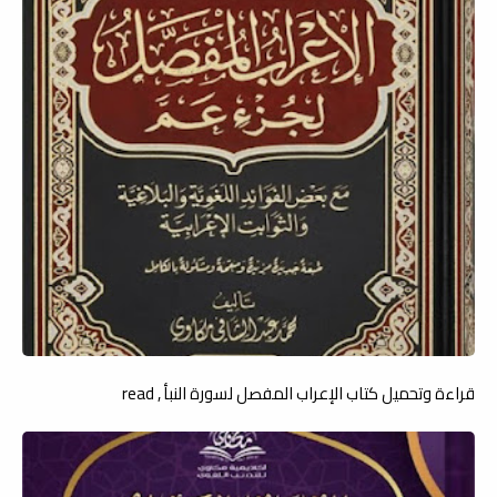
قراءة وتحميل كتاب الإعراب المفصل لسورة النبأ , read