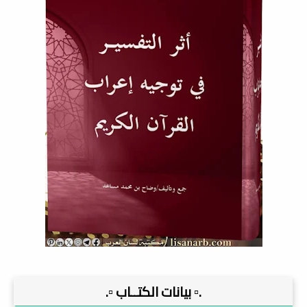
.▫️ بيانات الكتــاب ▫️.