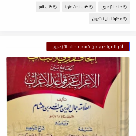
خالد الأزهري
كتب نبحث عنها
كتب pdf
مكتبة لبنان ناشرون
أخر المواضيع من قسم : خالد الأزهري