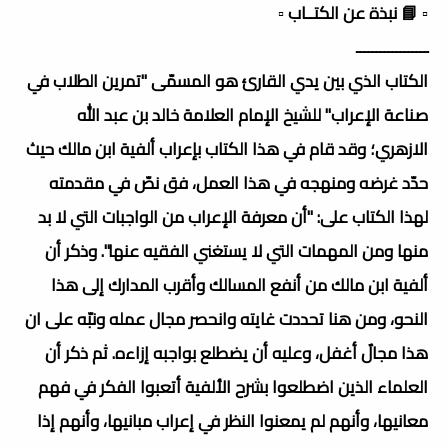
▫️ 📘 نبذة عن الكتــاب ▫️
ــــــــــــــــــ
الكتاب الذي بين يدي القارئ هو المسمّى "تمرين الطلاب في
صناعة الإعراب" للشيخ الإمام العلامة خالد بن عبد الله
الازهري؛ وقد قام في هذا الكتاب بإعراب ألفية ابن مالك حيث
حدّد غرضه ومنهجه في هذا العمل، فق نصّ في مقدمته
لهذا الكتاب على: "أن معرفة الإعراب من الواجبات التي لا بد
منها ومن المهمات التي لا يستغني الفقيه عنها". وذكر أن
ألفية ابن مالك من أنفع المسالك وأقرب المدارك إلى هذا
النحو، ومن هنا تحددت غايته وانحصر مجال عمله ونبّه على ان
هذا مجالٌ أغفل، وعليه أن يضطلع بواجبه إزاءه. ثم ذكر أن
العلماء الذين اضطلعوا بشرح الألفية أتعبوا الفكر في فهم
معانيها، وأنهم لم يمعنوا النظر في إعراب مبانيها، وأنهم إذا