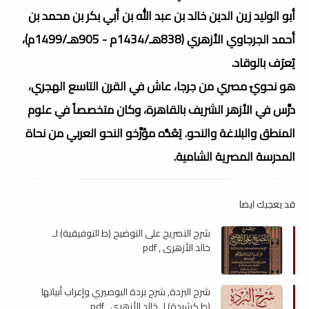
أبو الوليد زين الدين خالد بن عبد الله بن أبي بكر بن محمد بن
أحمد الجرجاوي الأزهري (838هـ/1434م - 905هـ/1499م)،
يُعرَف بالوقاد.
هو نحويٌ مصري من جرجا، عاش في القرن التاسع الهجري،
درَّس في الأزهر الشريف بالقاهرة، وكان متخصصاً في علوم
المنطق والبلاغة والنحو. يَعُدُّه مؤرِّخو النحو العربي من نحاة
المدرسة المصرية الشامية.
قد يعجبك ايضا
شرح التصريح على التوضيح (ط التوفيقية) لـ
خالد الأزهري , pdf
شرح البردة, شرح بردة البوصيري وإعراب أبياتها
(ط كشيدة) لـ خالد الأزهري , pdf