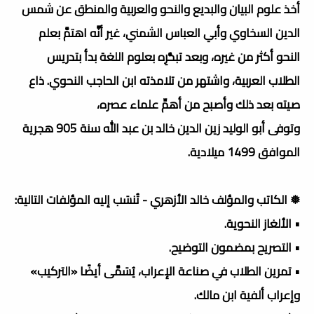
أخذ علوم البيان والبديع والنحو والعربية والمنطق عن شمس
الدين السخاوي وأبي العباس الشمني، غير أنَّه اهتمَّ بعلم
النحو أكثر من غيره، وبعد تبحُّرِه بعلوم اللغة بدأ بتدريس
الطلاب العربية، واشتهر من تلامذته ابن الحاجب النحوي. ذاع
صيته بعد ذلك وأصبح من أهمِّ علماء عصره،
وتوفى أبو الوليد زين الدين خالد بن عبد الله سنة 905 هجرية
الموافق 1499 ميلادية.
❅ الكاتب والمؤلف خالد الأزهري - تُنسَب إليه المؤلفات التالية:
• الألغاز النحوية.
• التصريح بمضمون التوضيح.
• تمرين الطلاب في صناعة الإعراب، يُسَمَّى أيضًا «التركيب»
وإعراب ألفية ابن مالك.