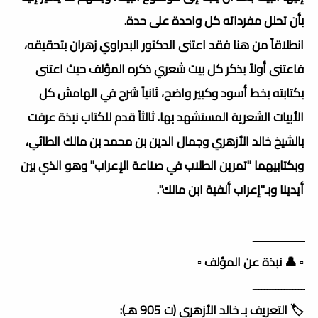
بأن تحلل مفرداته كل واحدة على حدة.
انطلاقاً من هنا فقد اعتنى الدكتور البدراوي زهران بتحقيقه،
فاعتنى أولاً بذكر كل بيت شعري ذكره المؤلف حيث اعتنى
بكتابته بخط أسود وكبير واضح، ثانياً شرح في الهامش كل
الأبيات الشعرية المستشهد بها. ثالثاً قدم للكتاب نبذة عرفت
بالشيخ خالد الأزهري وجمال الدين بن محمد بن مالك الطائي،
وبكتابيهما "تمرين الطلاب في صناعة الإعراب" وهو الذي بين
أيدينا وبـ"إعراب ألفية ابن مالك".
ــــــــــــــــــ
▫️ 👤 نبذة عن المؤلف ▫️
ــــــــــــــــــ
🏷️ التعريف بـ خالد الأزهري (ت 905 هـ):