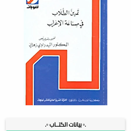
.▫️ بيانات الكتــاب ▫️.