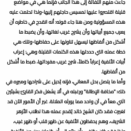
جاءت منهم التفاتة إلى هذا الجانب فإنما هي في مواضع
قليلة اقتصروا عليها لمسيس حاجتهم إليها-ولذا تحتمت عليه
هذه المسؤولية ومن هنا جاء قوله: أنه انقدح في خاطره أن
يعرب جميع أبياتها وأن يشرح غريب لغاتها، وأن يضبط ما
أشكل من ألفاظها ليسهل تناولها على حفاظها-وتلك هي
خطة عمله التي حددتها هذه الكلمات القليلة وهي: إعراب
أبيات الألفية إعراباً كاملاً، شرح غريب مفرداتها، ضبط ما أُشكل
من ألفاظها.
وأما ما يتصل بحل المعاني، فإنه يُحيل على شراحها ومبرره في
ذلك: "مخافة الإطالة" ورغبته في ألا يشغل فكر القارئ بشيئين
اثني معاً في آن واحد مما يورثه الملالة. غير أن الأمور الآن قد
تغيرت فقد كان الشيخ خالد يُقدم عمله هذا لطلاب الأزهر
الشريف، وهم يحفظون الألفية عن ظهر قلب أو ظهر غيب،