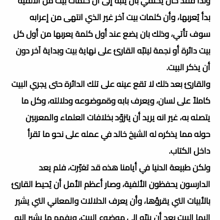
ولذا فقد كان يكتفي بأن ينبّه إلى أن كلمات بيت من الألفية
بدأ يُعربها، وأن كلمات بيت آخر غير الذي انتهى من إعرابه
سوف تأتي، وذلك بان يضع عند أول كلمة يعربها من أول كل
بيت دائرة أو نجمة لينبّه القارئ على نهاية بيت وبداية آخر دون
أن يذكر البيت.
والقارئ بعد ذلك لا تقع عينه على تلك الدائرة حتى يجري البيت
كاملاً على لسان، ويعرف بابه وةموضوعه ودلالته، وكل ما
يتصله به، غير انه يريد أن يتزوّد بخلافات العلماء والمعربين
حوله مما يذكره له الشيخ خالد في عمله على نحو ما تقرأ
داخل الكتاب.
ولكن طبيعة الدنيا في أيامنا هذه قد تغيّرت، فلم يعد
الدارسون يحفظون الألفية، وصار أعظم الأمل أن يُحيط القارئ
بالأبيات التي يقرؤها، وأن يعرف الدلالات والمعاني التي يشير
إليها البيت بعد أن ينبّه إلى موضوع البيت، ويفهم ما يشير إليه