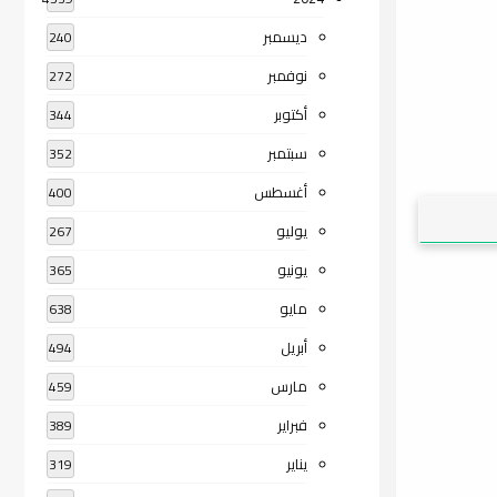
ديسمبر
240
نوفمبر
272
أكتوبر
344
سبتمبر
352
أغسطس
400
يوليو
267
يونيو
365
مايو
638
أبريل
494
مارس
459
فبراير
389
يناير
319