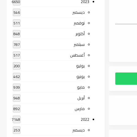
2023
6650
ديسمبر
546
نوفمبر
511
أكتوبر
848
سبتمبر
787
أغسطس
517
يوليو
200
يونيو
462
مايو
939
أبريل
948
مارس
892
2022
7148
ديسمبر
253