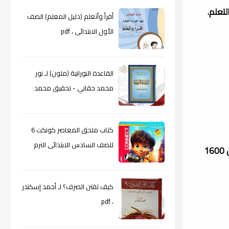
تعلم.
أقرأ وأتعلم (دليل المعلم) الصف
الأول الابتدائى ، pdf
القاعدة النورانية (ملون) لـ نور
محمد حقاني - تحقيق محمد
الراعى ، pdf
كتاب ملحق المعاصر كونكت 6
للصف السادس الابتدائى الترم
أُسِّست «دار أصالة» عام 1999، كفرع من «دار النهضة العربية، وتخصّصت في نشر كتب الأطفال باللغة العربية، ولديها اليوم أكثر من 1600
الأول 2024م ، pdf
كيف تقتن الصرف؟ لـ أحمد إسكندر
، pdf