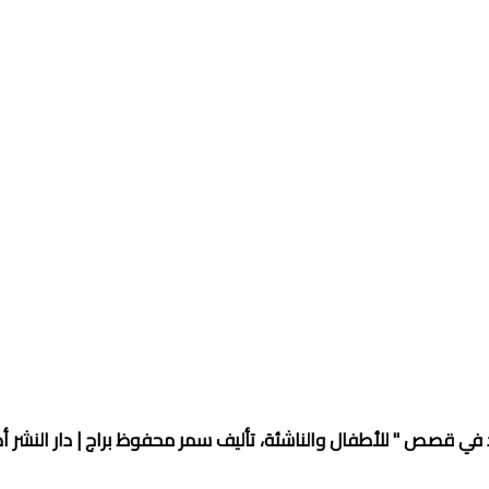
د في قصص " للأطفال والناشئة، تأليف سمر محفوظ براج | دار النشر أص