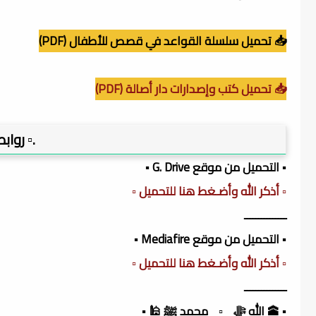
📥 تحميل سلسلة القواعد في قصص للأطفال (PDF)
📥 تحميل كتب وإصدارات دار أصالة (PDF)
.▫️ روا
▪️ التحميل من موقع G. Drive ▪️
▫️ أذكر الله وأضـغط هنا للتحميل ▫️
ـــــــــــــــ
▪️ التحميل من موقع Mediafire ▪️
▫️ أذكر الله وأضـغط هنا للتحميل ▫️
ـــــــــــــــ
▪️ 🕋 الله ﷻ _▫️_ محمد ﷺ 🕌 ▪️