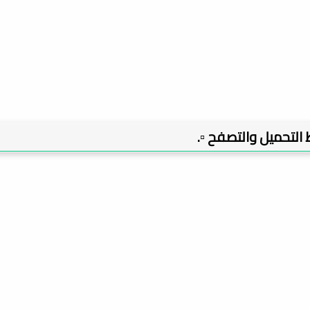
بط التحميل والتصفح ▫️.