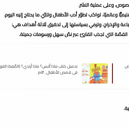
صوص، وعلى عملية النشر.
قليميًّا وعالميًا، تواكب تطوّر أدب الأطفال وتلبّي ما يحتاج إليه اليوم.
عة والإخراج، وترمي بسياستها إلى تحقيق ثلاثة أهداف هي:
ء القصّة التي تجذب القارئ عبر نصّ سهل ورسومات جميلة.
صص
تحميل كتاب ماذا ألبس؟ ماذا أرتدي؟ (الصَّفة) القو
في قصص للأطفال , pdf
ة.