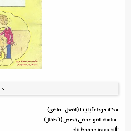
.▫️
● كتاب: وداعاً يا بيتنا (الفعل الماضى)
السلسة: القواعد في قصص (للأطفال)
تأليف: سمر محفوظ براج