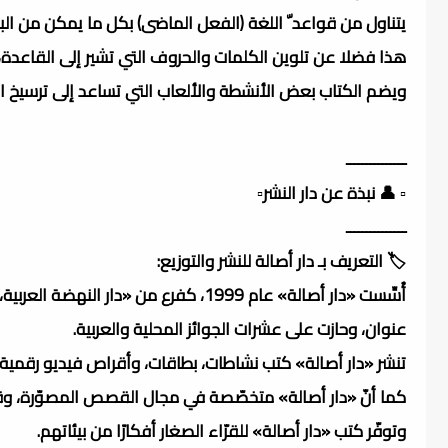
يتناول من قواعد ّ اللغة (الفعل الماضى) بكل ما يمكن من 
هذا فضلا عن تلوين الكلمات والحروف التي تشير إلى القاعدة،
ويضم الكتاب بعض الأنشطة والألعاب التي تساعد إلى ترسيخ ا
ـــــــــــــــ
▫️ 👤 نبذة عن دار النشر▫️
ـــــــــــــــ
🏷️ التعريف بـ دار أصالة للنشر والتوزيع:
عنوان، وحازت على عشرات الجوائز المحلية والعربية.
تنشر «دار أصالة» كتب نشاطات، بطاقات، وأقراص فيديو رقمية (DVD) لتعلّم الحروف الهجائية العربي
كما أنّ «دار أصالة» متخصّصة في مجال القصص المصوّرة، وق
وتوفّر كتب «دار أصالة» للقرّاء الصغار أفكارًا من بيئاتهم.