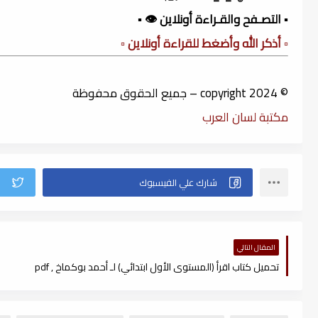
▪️ التصـفح والقـراءة أونلاين 👁️ ▪️
▫️ أذكر الله وأضغط للقراءة أونلاين ▫️
© copyright 2024 – جميع الحقوق محفوظة
مكتبة لسان العرب
المقال التالي
تحميل كتاب اقرأ (المستوى الأول ابتدائي) لـ أحمد بوكماخ , pdf