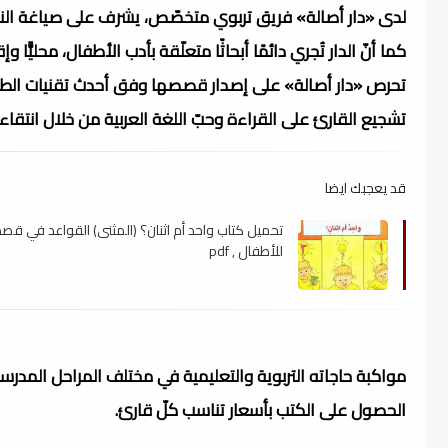
لدى «دار أصالة» فريق تربوي متخصّص، يشرف على صياغة الن
كما أنّ الدار تُجري دائمًا أبحاثًا متعلّقة بأدب الأطفال، محليًّا وإ
تحرص «دار أصالة» على إصدار قصصها وفق أحدث تقنيات الطبا
تشجيع القارئ على القراءة وحبّ اللغة العربية من خلال انتقا
قد يعجبك ايضا
تحميل كتاب واحد أم اثنان؟ (المثنى) القواعد في ق
للأطفال , pdf
مواكبة حاجاته التربوية والتعليمية في مختلف المراحل المدرسي
الحصول على الكتب بأسعار تناسب كلّ قارئ.