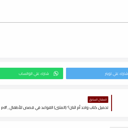
المقال السابق
تحميل كتاب واحد أم اثنان؟ (المثنى) القواعد في قصص للأطفال , pdf