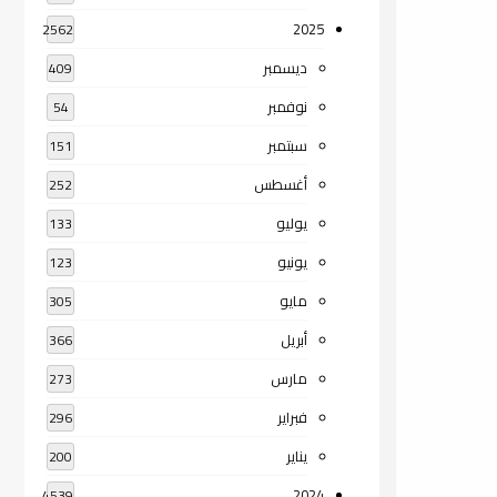
2025
2562
ديسمبر
409
نوفمبر
54
سبتمبر
151
أغسطس
252
يوليو
133
يونيو
123
مايو
305
أبريل
366
مارس
273
فبراير
296
يناير
200
2024
4539