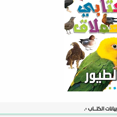
 بيانات الكتــاب ▫️.