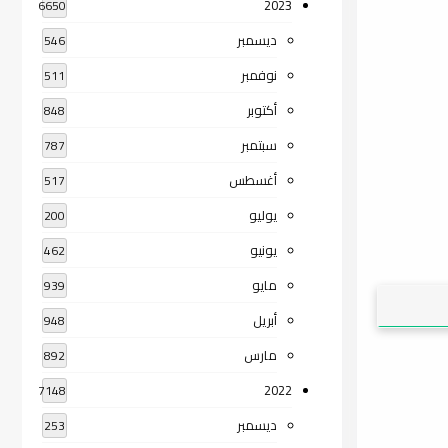
2023
6650
ديسمبر
546
نوفمبر
511
أكتوبر
848
سبتمبر
787
أغسطس
517
يوليو
200
يونيو
462
مايو
939
أبريل
948
مارس
892
2022
7148
ديسمبر
253