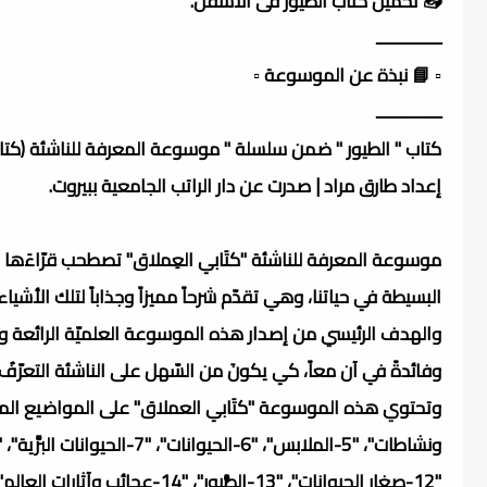
📥 تحميل كتاب الطيور فى الأسفل.
ـــــــــــــــ
▫️ 📘 نبذة عن الموسوعة ▫️
ـــــــــــــــ
كتاب " الطيور " ضمن سلسلة " موسوعة المعرفة للناشئة (كتاب
إعداد طارق مراد | صدرت عن دار الراتب الجامعية ببيروت.
موسوعة المعرفة للناشئة "كتَابي العِملاق" تصطحب قرّاءَها من 
البسيطة في حياتنا، وهي تقدّم شرحاً مميزاً وجذاباً لتلك الأشياء
والهدف الرئيسي من إصدار هذه الموسوعة العلميّة الرائعة وا
وفائدةً في آن معاً، كي يكونَ من السّهل على الناشئة التعرّفُ ع