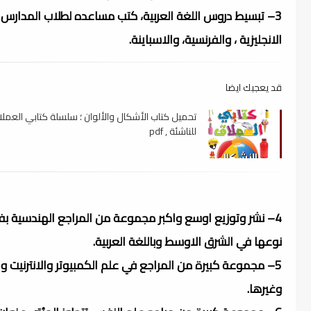
3– تبسيط دروس اللغة العربية، كتب مساعده لطلاب المدارس
الانجليزية ، والفرنسية، والاسباينة.
قد يعجبك ايضا
تحميل كتاب الأشكال والألوان ؛ سلسلة كتابي العمل
للناشئة , pdf
4– نشر وتوزيع اوسع واكبر مجموعة من المراجع الهندسية بفرو
نوعها في الشرق الاوسط وباللغة العربية.
5– مجموعة كبيرة من المراجع في علم الكمبيوتر والانترنيت وا
وغيرها.