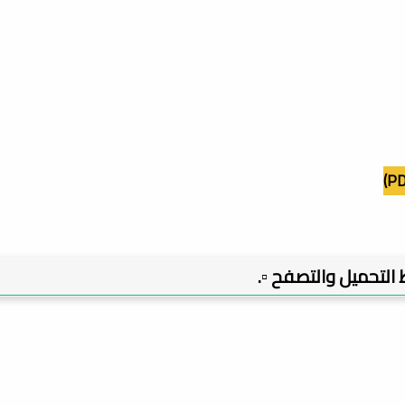
بط التحميل والتصفح ▫️.