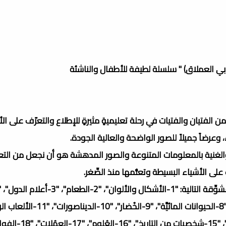
ي العملاق) " سلسلة لطيفة للأطفال والناشئة
الفتيان والفتيات في رحلة تعليميةٍ مثيرةٍ للإطلاع والتعرّف على ال
، وعرضاً جميلاً للصور الواضحة والعالية الجودة.
لغنية بالمعلومات المتنوعة والصور المدهشة هو أن نجعل من التعلُّ
لى الأشياء البسيطة وتعلُّمها منذ الصِّغر.
ونشاطات"، "5-الملابس"، "6-الحيوانات"، "7-الحيوانات البرَّية"، "8-الحيوانات المائيّ