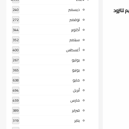
للتزود
ديسمبر
240
نوفمبر
272
أكتوبر
344
سبتمبر
352
أغسطس
400
يوليو
267
يونيو
365
مايو
638
أبريل
494
مارس
459
فبراير
389
يناير
319