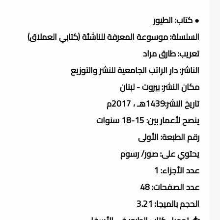
● كتاب: الطيور
السلسلة: موسوعة المعرفة للناشئة (كتابي العملاق)
تعريب: طارق مراد
الناشر: دار الراتب الجامعية للنشر والتوزيع
مكان النشر: بيروت - لبنان
تاريخ النشر:1439هـ ، 2017م
ينصح لأعمار بين: 15-18 سنوات
رقم الطبعة: الأولى
يحتوي على: صور/ رسوم
عدد الأجزاء: 1
عدد الصفحات: 48
الحجم بالميجا: 3.21