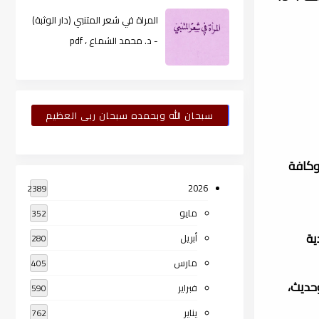
المراة في شعر المتنبي (دار الوثبة)
- د. محمد الشماع ، pdf
سبحان الله وبحمده سبحان ربى العظيم
ع، وكافة
2026
2389
مايو
352
ية
أبريل
280
مارس
405
وحديث،
فبراير
590
يناير
762