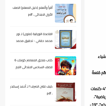
أقرأ وأتعلم (دليل المعلم) الصف
الأول الابتدائى ، pdf
القاعدة النورانية (ملون) لـ نور
محمد حقاني - تحقيق محمد
الراعى ، pdf
أشياء
كتاب ملحق المعاصر كونكت 6
للصف السادس الابتدائى الترم
م مُتعةً
الأول 2024م ، pdf
كيف تقتن الصرف؟ لـ أحمد إسكندر
وتحتوي هذه الموسوعة "كتَابي العملاق" على المواضيع المشوِّقة التالية: "1-الأشكال والألوان"، "2-الطعام"، "3-أعلام الدول"، "4-كلمات
، pdf
َة"، "9-الخُضار"، "10-الديناصورات"، "11-الألعاب الرياضية"،
"12-صغار الحيوانات"، "13-الطُّيور"، "14-عجائب وآثارات العالم"، "15-شخصيات من التاريخ"، "16-العُلوم"، "17-العمُلات"، "18-الفواكه"، "19-