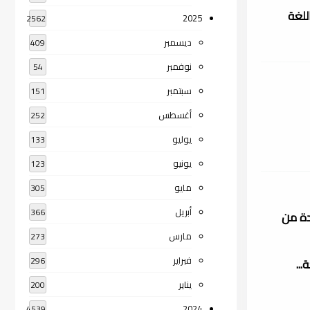
للغة
2025
2562
ديسمبر
409
نوفمبر
54
سبتمبر
151
أغسطس
252
يوليو
133
يونيو
123
مايو
305
أبريل
366
دة من
مارس
273
فبراير
296
..
يناير
200
2024
4539