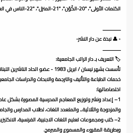
الكلمات الأولى"، "20-الكًوًن"، "21-المنزل"، "22-الناس في العمَل"، "23-النباتات"، "24-وسائل النقل"، "25-أجزاء جسم الإنسان".
ـــــــــــــــ
▫️ 👤 نبذة عن دار النشر▫️
ـــــــــــــــ
🏷️ التعريف بـ دار الراتب الجامعية:
تأسست بشهر نيسان / ابريل 1983 - عضو
خدمات الطباعة والتأليف والترجمة والابحاث والدراسات الجام
اختصاصاتها:
1– إعداد ونشر وتوزيع المعاجم المدرسية المصورة بشكل عام من
والمزدوجة والثلاثية... والمتعدد اللغات، لطلاب المدارس والجام
2– كتب ومجموعات تعليم اللغات الاجنبية، الفرنسية، الانكليزية،
وبطريقة المقروء والمسموع والمبرمج.